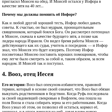
пригласил Моисея на обед. И Моисей остался у Иофора в
качестве зятя на 40 лет...
Почему мы должны помнить об Иофоре?
Как и любой другой хороший тесть, Иофор любил давать
советы. К счастью, он был мудрым, проницательным
священником, который боялся Бога. Он рассмотрел потенциал
в Моисее, сначала в качестве будущего зятя, а позже как
лидера народа Израиля. Он видел бремя работы Моисея —
действующего как их судья, учитель и посредник — и Иофор
знал, что Моисея это будет изнурять. Поэтому Иофор
посоветовал Моисею поставить хороших помощников, чтобы
ему легче было смотреть за собой и, таким образом, за всем
народом. И Моисей так и поступил.
4. Вооз, отец Иесея
Его история:
Вооз был опекуном-избавителем, правовой
термин, который в основе своей означает, что Вооз был обязан
выкупать родственников в бедствии. Когда Руфь последовала
за своей овдовевшей свекровью в Вифлеем, она пошла на
поля Вооза и стала собирать зерна за его работниками. Когда
Вооз узнал об этом, он позволил ей остаться, кормил её,
защищал, и в итоге женился на ней, давая вдове новую