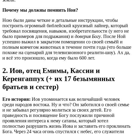
Почему
мы
должны
помнить
Ноя
?
Ною были даны четкие и детальные инструкции, чтобы
построить огромный библейский круизный лайнер, который
требовал посвящения, навыков, изобретательности (у него не
было примеров для подражания) и
доверия Богу
. После Ной
успешно выжил в закрытом помещении со своей семьёй и
полным ковчегом животных в течение почти года (что больше
похоже на сценарий для телевизионного реалити-шоу). Ах да,
и всё это произошло, когда ему было 600 лет.
2. Иов, отец Емимы, Кассии и
Керенгаппух (+ их 17 безымянных
братьев и сестер)
Его история:
Иов упоминается как величайший человек
среди народов востока. Ну и что? Он заботился о своей семье
и не забывал регулярно молиться за своих детей. Его
праведность и посвящение Богу послужили причиной
проявления интереса к нему сатаны, который хотел
полностью разрушить жизнь Иова и заставить его проклинать
Бога. Через 24 часа огонь спустился с небес, его служители