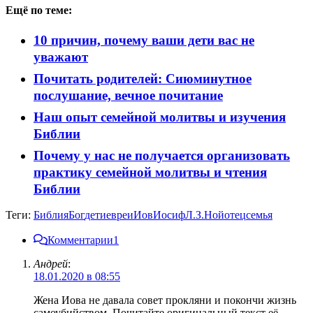
Ещё по теме:
10 причин, почему ваши дети вас не
уважают
Почитать родителей: Сиюминутное
послушание, вечное почитание
Наш опыт семейной молитвы и изучения
Библии
Почему у нас не получается организовать
практику семейной молитвы и чтения
Библии
Теги:
Библия
Бог
дети
евреи
Иов
Иосиф
Л.З.
Ной
отец
семья
Комментарии
1
Андрей
:
18.01.2020 в 08:55
Жена Иова не давала совет прокляни и покончи жизнь
самоубийством. Почитайте оригинальный текст её