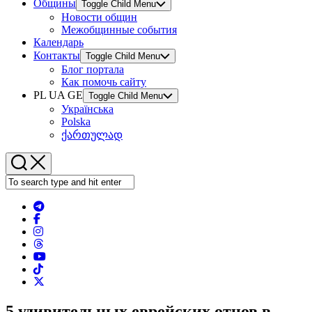
Общины
Toggle Child Menu
Новости общин
Межобщинные события
Календарь
Контакты
Toggle Child Menu
Блог портала
Как помочь сайту
PL UA GE
Toggle Child Menu
Українська
Polska
ქართულად
5 удивительных еврейских отцов в