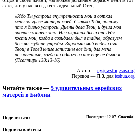
отцов в своей жизни, мы можем должным образом ценить тот
факт, что у нас всегда есть идеальный Отец.
«Ибо Ты устроил внутренности мои и соткал
меня во чреве матери моей. Славлю Тебя, потому
что я дивно устроен. Дивны дела Твои, и душа моя
вполне сознает это. Не сокрыты были от Тебя
кости мои, когда я созидаем был в тайне, образуем
был во глубине утробы. Зародыш мой видели очи
Твои; в Твоей книге записаны все дни, для меня
назначенные, когда ни одного из них еще не было.»
(Псалтирь 138:13-16)
Автор —
ny.jewsforjesus.org
Перевод —
Л.З.
для
ieshua.org
Читайте также —
5 удивительных еврейских
матерей в Библии
Пожертвовать
Последнее: 12.07.
Спасибо!
Поделиться:
Подписывайтесь: