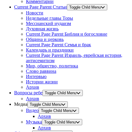
Комментарии
Current Page Parent
Статьи
Toggle Child Menu
Новости
Недельные главы Торы
Мессианский иудаизм
Духовная жизнь
Current Page Parent
Библия и богословие
Община и церковь
Current Page Parent
Семья и брак
Календарь и праздники
Current Page Parent
Израиль, еврейская история,
антисемитизм
Мир, общество, политика
Слово раввина
Интервью
Истории жизни
Архив
Вопросы ребе
Toggle Child Menu
Архив
Медиа
Toggle Child Menu
Видео
Toggle Child Menu
Архив
Музыка
Toggle Child Menu
Архив