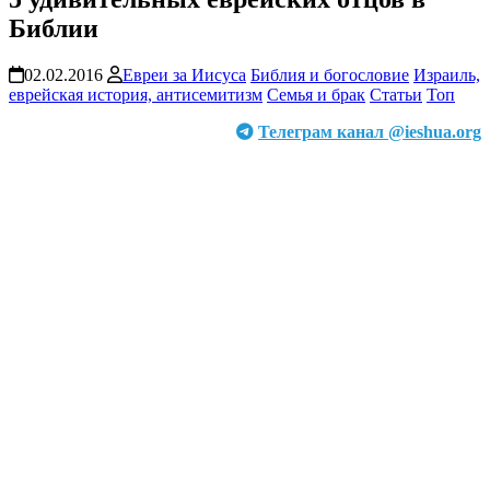
Библии
02.02.2016
Евреи за Иисуса
Библия и богословие
Израиль,
еврейская история, антисемитизм
Семья и брак
Статьи
Топ
Телеграм канал @ieshua.org