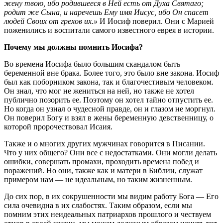
жену твою, ибо родившееся в Ней есть от Духа Святаго;
родит же Сына, и наречешь Ему имя Иисус, ибо Он спасет
людей Своих от грехов их.»
И Иосиф поверил. Они с Марией
поженились и воспитали самого известного еврея в истории.
Почему мы должны помнить Иосифа?
Во времена Иосифа было большим скандалом быть
беременной вне брака. Более того, это было вне закона. Иосиф
был как поборником закона, так и благочестивым человеком.
Он знал, что мог не жениться на ней, но также не хотел
публично позорить ее. Поэтому он хотел тайно отпустить ее.
Но когда он узнал о чудесной правде, он и глазом не моргнул.
Он поверил Богу и взял в жены беременную девственницу, о
которой пророчествовал Исаия.
Также и о многих других мужчинах говорится в Писании.
Что у них общего? Они все с недостатками. Они могли делать
ошибки, совершать промахи, проходить времена побед и
поражений. Но они, также как и матери в Библии, служат
примером нам — не идеальным, но таким жизненным.
До сих пор, в их сокрушенности мы видим работу Бога — Его
сила очевидна в их слабостях. Таким образом, если мы
помним этих неидеальных патриархов прошлого и чествуем