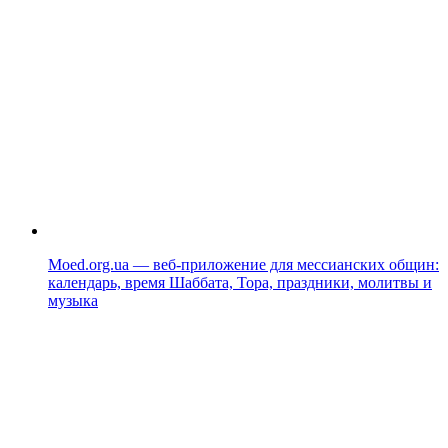
Moed.org.ua — веб-приложение для мессианских общин:
календарь, время Шаббата, Тора, праздники, молитвы и
музыка