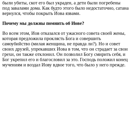
были убиты, скот его был украден, а дети были погребены
под завалами дома. Как будто этого было недостаточно, сатана
вернулся, чтобы покрыть Иова язвами.
Почему мы должны помнить об Иове?
Во всем этом, Иов отказался от ужасного совета своей жены,
которая предложила проклясть Бога и совершить
самоубийство (милая женщина, не правда ли?). Но и совет
своих друзей, упрекавших Иова в том, что он страдает за свои
грехи, он также отклонил. Он позволил Богу смирить себя, и
Бог укрепил его и благословил за это. Господь положил конец
мучениям и воздал Иову вдвое того, что было у него прежде.