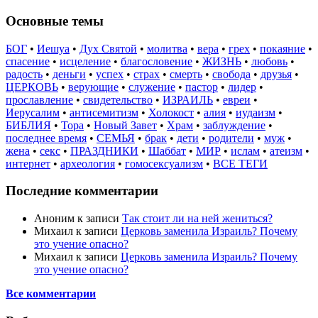
Основные темы
БОГ
•
Иешуа
•
Дух Святой
•
молитва
•
вера
•
грех
•
покаяние
•
спасение
•
исцеление
•
благословение
•
ЖИЗНЬ
•
любовь
•
радость
•
деньги
•
успех
•
страх
•
смерть
•
свобода
•
друзья
•
ЦЕРКОВЬ
•
верующие
•
служение
•
пастор
•
лидер
•
прославление
•
свидетельство
•
ИЗРАИЛЬ
•
евреи
•
Иерусалим
•
антисемитизм
•
Холокост
•
алия
•
иудаизм
•
БИБЛИЯ
•
Тора
•
Новый Завет
•
Храм
•
заблуждение
•
последнее время
•
СЕМЬЯ
•
брак
•
дети
•
родители
•
муж
•
жена
•
секс
•
ПРАЗДНИКИ
•
Шаббат
•
МИР
•
ислам
•
атеизм
•
интернет
•
археология
•
гомосексуализм
•
ВСЕ ТЕГИ
Последние комментарии
Аноним
к записи
Так стоит ли на ней жениться?
Михаил
к записи
Церковь заменила Израиль? Почему
это учение опасно?
Михаил
к записи
Церковь заменила Израиль? Почему
это учение опасно?
Все комментарии