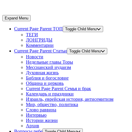
Expand Menu
Current Page Parent
ТОП
Toggle Child Menu
ТЕГИ
ЛОНГРИДЫ
Комментарии
Current Page Parent
Статьи
Toggle Child Menu
Новости
Недельные главы Торы
Мессианский иудаизм
Духовная жизнь
Библия и богословие
Община и церковь
Current Page Parent
Семья и брак
Календарь и праздники
Израиль, еврейская история, антисемитизм
Мир, общество, политика
Слово раввина
Интервью
Истории жизни
Архив
Вопросы ребе
Toggle Child Menu