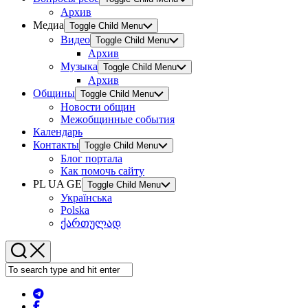
Архив
Медиа
Toggle Child Menu
Видео
Toggle Child Menu
Архив
Музыка
Toggle Child Menu
Архив
Общины
Toggle Child Menu
Новости общин
Межобщинные события
Календарь
Контакты
Toggle Child Menu
Блог портала
Как помочь сайту
PL UA GE
Toggle Child Menu
Українська
Polska
ქართულად