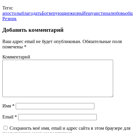
Теги:
апостолы
благодать
Бог
верующие
жизнь
Иешуа
истина
любовь
об
Резник
Добавить комментарий
Ваш адрес email не будет опубликован.
Обязательные поля
помечены
*
Комментарий
Имя
*
Email
*
Сохранить моё имя, email и адрес сайта в этом браузере для