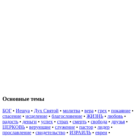
Основные темы
БОГ
•
Иешуа
•
Дух Святой
•
молитва
•
вера
•
грех
•
покаяние
•
спасение
•
исцеление
•
благословение
•
ЖИЗНЬ
•
любовь
•
радость
•
деньги
•
успех
•
страх
•
смерть
•
свобода
•
друзья
•
ЦЕРКОВЬ
•
верующие
•
служение
•
пастор
•
лидер
•
прославление
•
свидетельство
•
ИЗРАИЛЬ
•
евреи
•