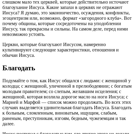
слишком мало тех церквей, которые действительно источают
благоухание Иисуса. Какие запахи в церквях не отражают
Иисуса? Я думаю, это законничество, осуждения, конфликты,
эгоцентризм или, возможно, формат «загородного клуба». Вот
почему общины, которые сосредоточены на уподоблении
Иисусу, так прекрасны и сильны. На самом деле, перед ними
невозможно устоять.
Церкви, которые благоухают Иисусом, намеренно
культивируют следующие характеристики, отношения и
обычаи Иисуса.
Благодать
Подумайте о том, как Иисус общался с людьми: с женщиной у
колодца; с женщиной, уличенной в прелюбодеянии; с богатым
молодым правителем; со слепым, желавшим исцеления; с
женщиной, которая возлила дорогое масло на ноги Иисуса; с
Марией и Марфой — список можно продолжать. Во всех этих
случаях выделяется удивительная благодать Иисуса. Благодать
к больным, сломленным, виноватым, ищущим, слабым,
раненым, преступникам, изгоям, бедным, чужеземцам и так
далее.
Иисус поступал с благодатью там, где другие этого не делали.