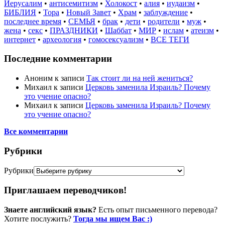
Иерусалим
•
антисемитизм
•
Холокост
•
алия
•
иудаизм
•
БИБЛИЯ
•
Тора
•
Новый Завет
•
Храм
•
заблуждение
•
последнее время
•
СЕМЬЯ
•
брак
•
дети
•
родители
•
муж
•
жена
•
секс
•
ПРАЗДНИКИ
•
Шаббат
•
МИР
•
ислам
•
атеизм
•
интернет
•
археология
•
гомосексуализм
•
ВСЕ ТЕГИ
Последние комментарии
Аноним
к записи
Так стоит ли на ней жениться?
Михаил
к записи
Церковь заменила Израиль? Почему
это учение опасно?
Михаил
к записи
Церковь заменила Израиль? Почему
это учение опасно?
Все комментарии
Рубрики
Рубрики
Приглашаем переводчиков!
Знаете английский язык?
Есть опыт письменного перевода?
Хотите послужить?
Тогда мы ищем Вас :)