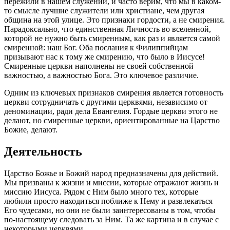
пережили в нашем служении, и часто верим, что мы в каком-
то смысле лучшие служители или христиане, чем другая
община на этой улице. Это признаки гордости, а не смирения.
Парадоксально, что единственная Личность во вселенной,
которой не нужно быть смиренным, как раз и является самой
смиренной: наш Бог. Оба послания к Филиппийцам
призывают нас к тому же смирению, что было в Иисусе!
Смиренные церкви наполнены не своей собственной
важностью, а важностью Бога. Это ключевое различие.
Одним из ключевых признаков смирения является готовность
церкви сотрудничать с другими церквями, независимо от
деноминации, ради дела Евангелия. Гордые церкви этого не
делают, но смиренные церкви, ориентированные на Царство
Божие, делают.
Деятельность
Царство Божье и Божий народ предназначены для действий.
Мы призваны к жизни и миссии, которые отражают жизнь и
миссию Иисуса. Рядом с Ним было много тех, которые
любили просто находиться поближе к Нему и развлекаться
Его чудесами, но они не были заинтересованы в том, чтобы
по-настоящему следовать за Ним. Та же картина и в случае с
некоторыми церквями.