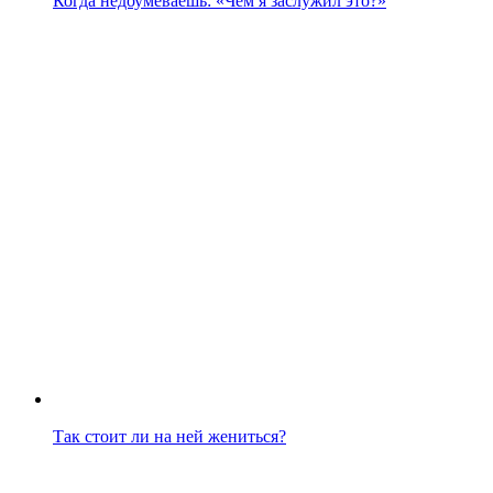
Когда недоумеваешь: «Чем я заслужил это?»
Так стоит ли на ней жениться?