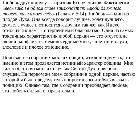
Любовь друг к другу — признак Его учеников. Фактически,
«весь закон в одном слове заключается: «люби ближнего
твоего, как самого себя»
(Галатам 5:14). Любовь — один из
плодов Духа. Она всегда говорит лучшее, хочет лучшего,
думает лучшее и относится к другим так же, как Иисус
относится к нам — с терпением и благодатью. Одна из самых
токсичных характеристик любой церкви — это отсутствие
любви: конфликты, немилосердный язык, сплетни и слухи,
злословие и плохое отношение.
Побывав на собраниях многих общин, я склонен думать, что
именно в этом проявляется истинный характер общины. Мне
кажется, что во многих случаях Святой Дух, наверное,
смущен. На первом же моём собрании в одной церкви, частью
которой я был, председатель попросил кого-нибудь вызвать
полицию! Однако там, где в собрании преобладает любовь,
эта любовь сильна и заразительна.