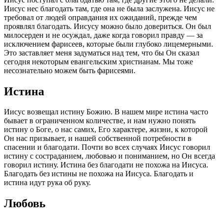
Иисус нес благодать там, где она не была заслужена. Иисус не
требовал от людей оправдания их ожиданий, прежде чем
проявлял благодать. Иисусу можно было довериться. Он был
милосерден и не осуждал, даже когда говорил правду — за
исключением фарисеев, которые были глубоко лицемерными.
Это заставляет меня задуматься над тем, что бы Он сказал
сегодня некоторым евангельским христианам. Мы тоже
несознательно можем быть фарисеями.
Истина
Иисус возвещал истину Божию. В нашем мире истина часто
бывает в ограниченном количестве, и нам нужно понять
истину о Боге, о нас самих, Его характере, жизни, к которой
Он нас призывает, и нашей собственной потребности в
спасении и благодати. Почти во всех случаях Иисус говорил
истину с состраданием, любовью и пониманием, но Он всегда
говорил истину. Истина без благодати не похожа на Иисуса.
Благодать без истины не похожа на Иисуса. Благодать и
истина идут рука об руку.
Любовь