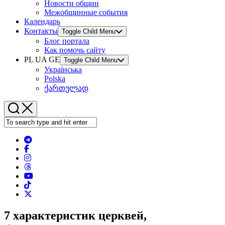
Новости общин
Межобщинные события
Календарь
Контакты
Toggle Child Menu
Блог портала
Как помочь сайту
PL UA GE
Toggle Child Menu
Українська
Polska
ქართულად
7 характеристик церквей,