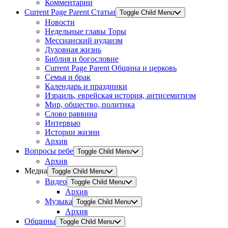
Комментарии
Current Page Parent
Статьи
Toggle Child Menu
Новости
Недельные главы Торы
Мессианский иудаизм
Духовная жизнь
Библия и богословие
Current Page Parent
Община и церковь
Семья и брак
Календарь и праздники
Израиль, еврейская история, антисемитизм
Мир, общество, политика
Слово раввина
Интервью
Истории жизни
Архив
Вопросы ребе
Toggle Child Menu
Архив
Медиа
Toggle Child Menu
Видео
Toggle Child Menu
Архив
Музыка
Toggle Child Menu
Архив
Общины
Toggle Child Menu