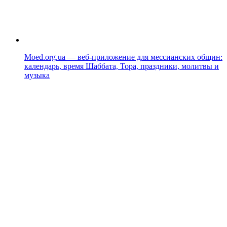
Moed.org.ua — веб-приложение для мессианских общин:
календарь, время Шаббата, Тора, праздники, молитвы и
музыка