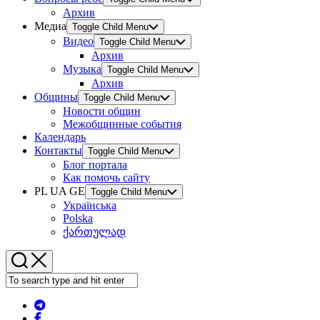
Архив
Медиа
Toggle Child Menu
Видео
Toggle Child Menu
Архив
Музыка
Toggle Child Menu
Архив
Общины
Toggle Child Menu
Новости общин
Межобщинные события
Календарь
Контакты
Toggle Child Menu
Блог портала
Как помочь сайту
PL UA GE
Toggle Child Menu
Українська
Polska
ქართულად