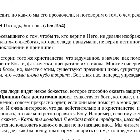
вит, но как-то мы его преодолели, и поговорим о том, о чем реж
Я Господь, Бог ваш.
(Лев.19:4)
севышнего о том, чтобы те, кто верит в Него, не делали изобра
о каких-то лжебогах, которых люди придумали, не веря в истинно
о поклонении в принципе?
истории того же христианства, что задуманное, в начале, как по
и от Бога и, фактически, превратило их в идола. Многие навер
а Боге»
, но, вместе с этим, существуют праздники икон, сущес
м, что
«сама икона чудо творит»
. Бог, зная нас, наперед упрежда
огда люди видят некое божество, которое способно оказать защит
Принцип был достаточно прост
: существуют боги, которые, в 
нечно, совсем прекрасно будет, если они мне помогут в моих де
 И очень интересно, что да, действительно и в христианстве, и
понять, что же конкретно нравится Богу. Например, если ему же
 скажет,
«Какой ты молодец! Я воздам тебе в тридцать, шестьд
ются использовать какие-то вещи не по назначению... Мы читаем
рым дает как-бы почву, платформу говорить о том, что предметы 