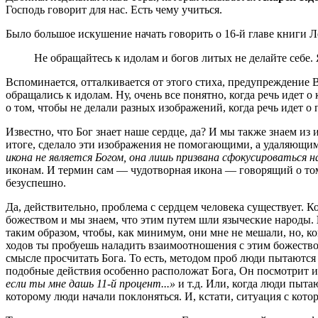
Господь говорит для нас. Есть чему учиться.
Было большое искушение начать говорить о 16-й главе книги Ле
Не обращайтесь к идолам и богов литых не делайте себе. 
Вспоминается, отталкивается от этого стиха, предупреждение В
обращались к идолам. Ну, очень все понятно, когда речь идет 
о том, чтобы не делали разных изображений, когда речь идет 
Известно, что Бог знает наше сердце, да? И мы также знаем из 
итоге, сделало эти изображения не помогающими, а удаляющим
икона не является Богом, она лишь призвана сфокусироваться н
иконам. И термин сам — чудотворная икона — говорящий о то
безуспешно.
Да, действительно, проблема с сердцем человека существует. К
божеством и мы знаем, что этим путем шли языческие народы.
таким образом, чтобы, как минимум, они мне не мешали, но, ко
ходов ты пробуешь наладить взаимоотношения с этим божеством.
смысле просчитать Бога. То есть, методом проб люди пытаются 
подобные действия особенно расположат Бога, Он посмотрит и
если ты мне дашь 11-й процент...»
и т.д. Или, когда люди пыта
которому люди начали поклоняться. И, кстати, ситуация с кото