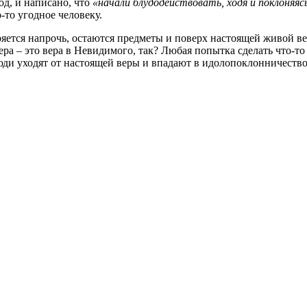
од, и написано, что
«начали блудодействовать, ходя и поклоняяс
-то угодное человеку.
теряется напрочь, остаются предметы и поверх настоящей живой 
вера – это вера в Невидимого, так? Любая попытка сделать что-
Люди уходят от настоящей веры и впадают в идолопоклонничество