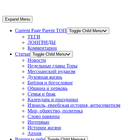
Expand Menu
Current Page Parent
ТОП
Toggle Child Menu
ТЕГИ
ЛОНГРИДЫ
Комментарии
Статьи
Toggle Child Menu
Новости
Недельные главы Торы
Мессианский иудаизм
Духовная жизнь
Библия и богословие
Община и церковь
Семья и брак
Календарь и праздники
Израиль, еврейская история, антисемитизм
Мир, общество, политика
Слово раввина
Интервью
Истории жизни
Архив
Вопросы ребе
Toggle Child Menu