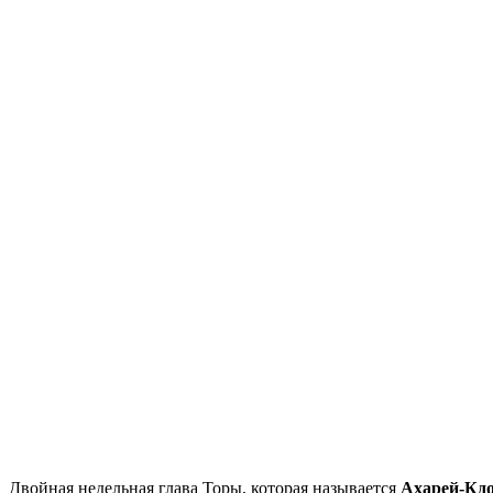
Д
войная недельная глава Торы, которая называется
Ахарей-Кд