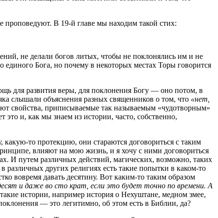
е проповедуют. В 19-й главе мы находим такой стих:
жений, не делали богов литых, чтобы не поклонялись им и не
го единого Бога, но почему в некоторых местах Торы говорится
мощь для развития веры, для поклонения Богу — оно потом, в
няка слышали объяснения разных священников о том, что
«нет,
твуют свойства, приписываемые так называемым «чудотворным»
ет это и, как мы знаем из истории, часто, собственно,
у, какую-то протекцию, они стараются договориться с таким
принципе, влияют на мою жизнь, и я хочу с ними договориться
лах. И путем различных действий, магических, возможно, таких
 в различных других религиях есть такие попытки в каком-то
стко вовремя давать десятину. Вот каким-то таким образом
есят и даже во сто крат, если это будет точно по времени. А
 такие истории, например история о Нехуштане, медном змее,
поклонения — это легитимно, об этом есть в Библии, да?