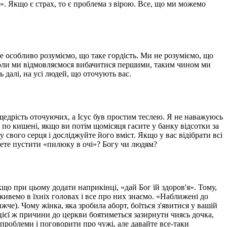
а». Якщо є страх, то є проблема з вірою. Все, що ми можемо
не особливо розуміємо, що таке гордість. Ми не розуміємо, що
 коли ми відмовляємося вибачитися першими, таким чином ми
 далі, на усі людей, що оточують вас.
 щедрість оточуючих, а Ісус був простим теслею. Я не наважуюсь
 по кишені, якщо ви потім щомісяця гасите у банку відсотки за
свого серця і досліджуйте його вміст. Якщо у вас відібрати всі
очете пустити «пилюку в очі»? Богу чи людям?
що при цьому додати наприкінці, «дай Бог їй здоров'я». Тому,
живемо в їхніх головах і все про них знаємо. «Наближені до
че). Чому жінка, яка зробила аборт, боїться з'явитися у вашій
 З цієї ж причини до церкви боятиметься зазирнути чиясь дочка,
 проблеми і поговорити про чужі, але давайте все-таки