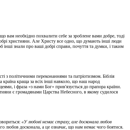
Якщо вам необхідно похвалити себе за зроблене вами добре, тоді
добрі християни. Але Христу все одно, що думають інші люди
 інші знали про ваші добрі справи, почуття та думки, і таким
сті з політичними переконаннями та патріотизмом. Біблія
а країна краща за всіх інші навколо, що наш народ
еями, і фраза «з нами Бог» прив'язується до прапора країни.
стияни є громадянами Царства Небесного, в якому судилося
говориться:
«У любові немає страху, але досконала любов
го любов досконала, а це означає, що нам немає чого боятися.