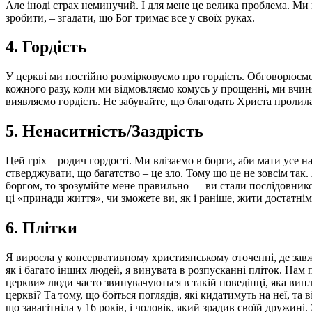
Але іноді страх неминучий. І для мене це велика проблема. Ми 
зробити, – згадати, що Бог тримає все у своїх руках.
4. Гордість
У церкві ми постійно розмірковуємо про гордість. Обговорюємо н
кожного разу, коли ми відмовляємо комусь у прощенні, ми вчи
виявляємо гордість. Не забувайте, що благодать Христа пролила
5. Ненаситність/Заздрість
Цей гріх – родич гордості. Ми влізаємо в борги, аби мати усе 
стверджувати, що багатство – це зло. Тому що це не зовсім так
боргом, то зрозумійте мене правильно — ви стали послідовником
ці «принади життя», чи зможете ви, як і раніше, жити достатні
6. Плітки
Я виросла у консервативному християнському оточенні, де завж
як і багато інших людей, я винувата в розпусканні пліток. Нам
церкви» люди часто звинувачуються в такій поведінці, яка випл
церкві? Та тому, що боїться поглядів, які кидатимуть на неї, та 
що завагітніла у 16 років, і чоловік, який зрадив своїй дружин