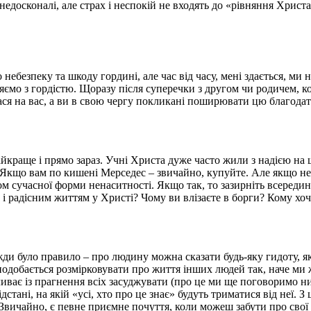
недосконалі, але страх і неспокій не входять до «рівняння Христ
ебезпеку та шкоду гордині, але час від часу, мені здається, ми 
няємо з гордістю. Щоразу після суперечки з другом чи родичем,
ся на вас, а ви в свою чергу покликані поширювати цю благодать
найкраще і прямо зараз. Учні Христа дуже часто жили з надією на
. Якщо вам по кишені Мерседес – звичайно, купуйте. Але якщо не
 сучасної форми ненаситності. Якщо так, то зазирніть всередину 
м і радісним життям у Христі? Чому ви влізаєте в борги? Кому х
ди було правило – про людину можна сказати будь-яку гидоту, як
 подобається розмірковувати про життя інших людей так, наче ми 
иває із прагнення всіх засуджувати (про це ми ще поговоримо ниж
відстані, на якій «усі, хто про це знає» будуть триматися від неї.
і. Звичайно, є певне приємне почуття, коли можеш забути про свої