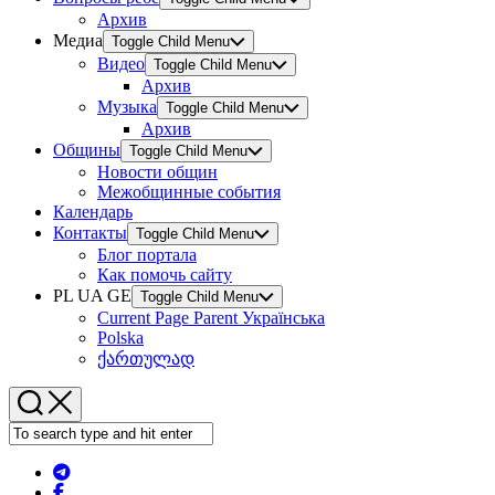
Архив
Медиа
Toggle Child Menu
Видео
Toggle Child Menu
Архив
Музыка
Toggle Child Menu
Архив
Общины
Toggle Child Menu
Новости общин
Межобщинные события
Календарь
Контакты
Toggle Child Menu
Блог портала
Как помочь сайту
PL UA GE
Toggle Child Menu
Current Page Parent
Українська
Polska
ქართულად