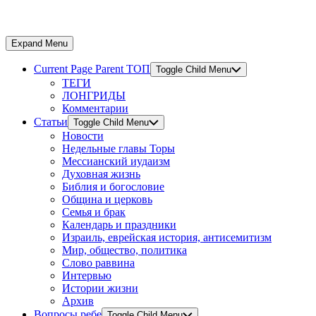
Expand Menu
Current Page Parent
ТОП
Toggle Child Menu
ТЕГИ
ЛОНГРИДЫ
Комментарии
Статьи
Toggle Child Menu
Новости
Недельные главы Торы
Мессианский иудаизм
Духовная жизнь
Библия и богословие
Община и церковь
Семья и брак
Календарь и праздники
Израиль, еврейская история, антисемитизм
Мир, общество, политика
Слово раввина
Интервью
Истории жизни
Архив
Вопросы ребе
Toggle Child Menu