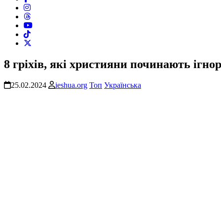
8 гріхів, які християни починають ігно
25.02.2024
ieshua.org
Топ
Українська