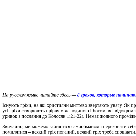
На русском языке читайте здесь —
8 грехов, которые начина
І
снують гріхи, на які християни миттєво звертають увагу. Як пр
усі гріхи створюють прірву між людиною і Богом, всі відокрем
уривок з послання до Колосян 1:21-22). Немає жодного проміж
Звичайно, ми можемо зайнятися самообманом і переконати себе, 
помилятися – всякий гріх поганий, всякий гріх треба сповідати,