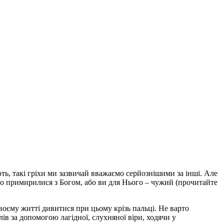
ють, такі гріхи ми зазвичай вважаємо серйознішими за інші. Але
бо примирилися з Богом, або ви для Нього – чужий (прочитайте
воєму житті дивитися при цьому крізь пальці. Не варто
ів за допомогою лагідної, слухняної віри, ходячи у