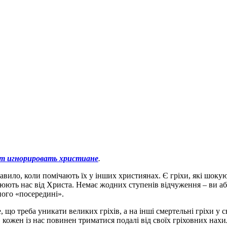
ют игнорировать христиане
.
авило, коли помічають їх у інших християнах. Є гріхи, які шоку
люють нас від Христа. Немає жодних ступенів відчуження – ви а
ного «посередині».
що треба уникати великих гріхів, а на інші смертельні гріхи у с
 кожен із нас повинен триматися подалі від своїх гріховних нахил