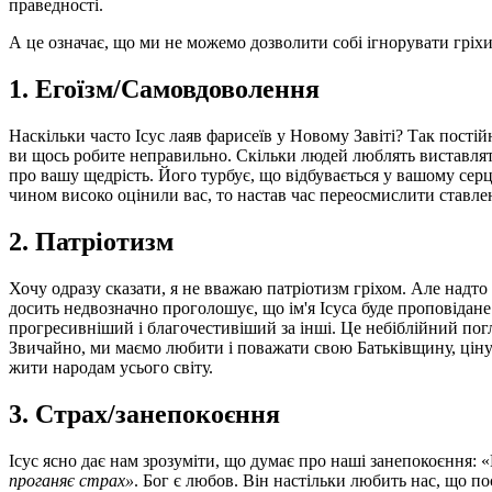
праведності.
А це означає, що ми не можемо дозволити собі ігнорувати гріхи
1. Егоїзм/Самовдоволення
Наскільки часто Ісус лаяв фарисеїв у Новому Завіті? Так постій
ви щось робите неправильно. Скільки людей люблять виставляти
про вашу щедрість. Його турбує, що відбувається у вашому серц
чином високо оцінили вас, то настав час переосмислити ставле
2. Патріотизм
Хочу одразу сказати, я не вважаю патріотизм гріхом. Але надт
досить недвозначно проголошує, що ім'я Ісуса буде проповідане
прогресивніший і благочестивіший за інші. Це небіблійний погл
Звичайно, ми маємо любити і поважати свою Батьківщину, цінув
жити народам усього світу.
3. Страх/занепокоєння
Ісус ясно дає нам зрозуміти, що думає про наші занепокоєння: «
проганяє страх»
. Бог є любов. Він настільки любить нас, що п