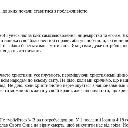
, до яких почали ставитися з поблажливістю.
но! І увесь час за їхнє самозадоволення, лицемірство та егоїзм. 
 напоказ свої благочестиві справи, аби усі побачили, які вони 
і та звідки береться ваша мотивація. Якщо вам дуже потрібно, щоб
ння до цього питання.
о часто християни усе плутають, перемішуючи християнські цінно
 всім народам по всьому світу. Не діло, коли ми кричимо, що наш
яд. Не діло, коли християнство перемішується з національними ід
ати можливість жити у своїй країні, але слід пам'ятати, що хри
Не турбуйтеся!» Віра потребує довіри. У 1 посланні Іоанна 4:18 
ослав Свого Сина на вірну смерть, щоб викупити нас від гріха. Йо