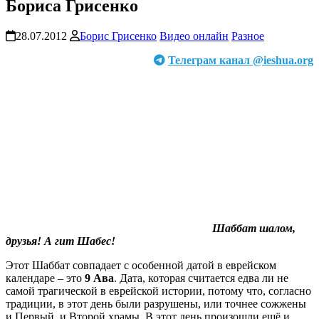
Бориса Грисенко
28.07.2012
Борис Грисенко
Видео онлайн
Разное
Телеграм канал @ieshua.org
Шаббат шалом,
друзья! А гит Шабес!
Этот Шаббат совпадает с особенной датой в еврейском
календаре – это
9 Ава
. Дата, которая считается едва ли не
самой трагической в еврейской истории, потому что, согласно
традиции, в этот день были разрушены, или точнее сожжены
и Первый, и Второй храмы. В этот день произошли ещë и