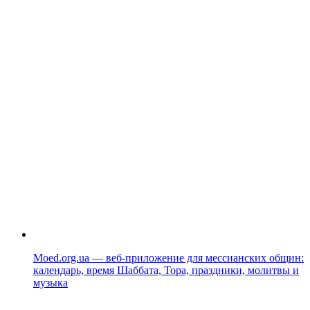
Moed.org.ua — веб-приложение для мессианских общин:
календарь, время Шаббата, Тора, праздники, молитвы и
музыка