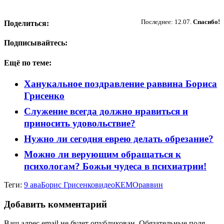
Пожертвовать
Последнее: 12.07.
Спасибо!
Поделиться:
Подписывайтесь:
Ещё по теме:
Ханукальное поздравление раввина Бориса
Грисенко
Служение всегда должно нравиться и
приносить удовольствие?
Нужно ли сегодня еврею делать обрезание?
Можно ли верующим обращаться к
психологам? Божьи чудеса в психиатрии!
Теги:
9 ава
Борис Грисенко
видео
КЕМО
раввин
Добавить комментарий
Ваш адрес email не будет опубликован.
Обязательные поля