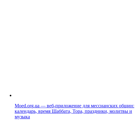
Moed.org.ua — веб-приложение для мессианских общин:
календарь, время Шаббата, Тора, праздники, молитвы и
музыка