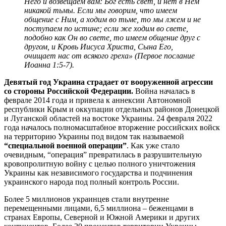
Него и возвещаем вам: Бог есть свет, и нет в Нем
никакой тьмы. Если мы говорим, что имеем
общение с Ним, а ходим во тьме, то мы лжем и не
поступаем по истине; если же ходим во свете,
подобно как Он во свете, то имеем общение друг с
другом, и Кровь Иисуса Христа, Сына Его,
очищает нас от всякого греха» (Первое послание
Иоанна 1:5-7).
Д
евятый год Украина страдает от вооруженной агрессии
со стороны Российской Федерации.
Война началась в
феврале 2014 года и привела к аннексии Автономной
республики Крым и оккупации отдельных районов Донецкой
и Луганской областей на востоке Украины. 24 февраля 2022
года началось полномасштабное вторжение российских войск
на территорию Украины под видом так называемой
“специальной военной операции”
. Как уже стало
очевидным, “операция” превратилась в разрушительную
кровопролитную войну с целью полного уничтожения
Украины как независимого государства и подчинения
украинского народа под полный контроль России.
Более 5 миллионов украинцев стали внутренне
перемещенными лицами, 6,5 миллиона – беженцами в
странах Европы, Северной и Южной Америки и других