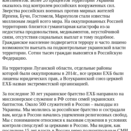
континентов. Более 20 процентов территории Украины
оказалось под контролем российских вооруженных сил.
Зверства российских военных против мирных жителей
Ирпеня, Бучи, Гостомеля, Мариуполя стали известны
миллионам людей всего мира. На оккупированных Россией
территориях близится гуманитарная катастрофа из-за
недостатка продовольствия, медикаментов, неустойчивой
связи, отсутствия социальных выплат и тому подобное.
Гражданское население подвергается террору и часто лишено
возможности выехать на подконтрольные украинской власти
территории. Сотни тысяч граждан вывозятся в Российскую
Федерацию.
На территории Луганской области, отдельные районы
которой были оккупированы в 2014г., все церкви ЕХБ были
лишены юридических прав, а Всеукраинский союз церквей
ЕХБ назван экстремистской организацией.
За последние 30 лет украинское братство ЕХБ направило на
миссионерское служение в РФ сотни семей украинских
баптистов. Около 500 служителей в России – выходцы из
Украины. Мы молились за российское братство и сострадали
вам, когда в России начались ущемления религиозных свобод.
Мы с пониманием относимся к вызовам служения в условиях
контроля спецслужб за церквами в России. Мы видим, как
последние 15 лет власть в России через подконтрольные СМИ