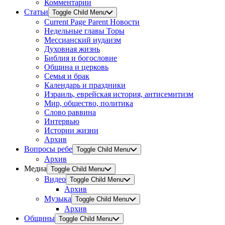
Комментарии
Статьи
Toggle Child Menu
Current Page Parent
Новости
Недельные главы Торы
Мессианский иудаизм
Духовная жизнь
Библия и богословие
Община и церковь
Семья и брак
Календарь и праздники
Израиль, еврейская история, антисемитизм
Мир, общество, политика
Слово раввина
Интервью
Истории жизни
Архив
Вопросы ребе
Toggle Child Menu
Архив
Медиа
Toggle Child Menu
Видео
Toggle Child Menu
Архив
Музыка
Toggle Child Menu
Архив
Общины
Toggle Child Menu