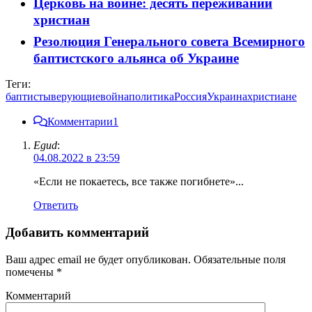
Церковь на войне: десять переживаний
христиан
Резолюция Генерального совета Всемирного
баптистского альянса об Украине
Теги:
баптисты
верующие
война
политика
Россия
Украина
христиане
Комментарии
1
Egud
:
04.08.2022 в 23:59
«Если не покаетесь, все также погибнете»...
Ответить
Добавить комментарий
Ваш адрес email не будет опубликован.
Обязательные поля
помечены
*
Комментарий