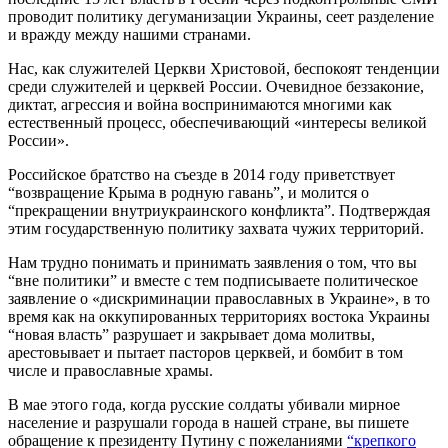
проводит политику дегуманизации Украины, сеет разделение
и вражду между нашими странами.
Нас, как служителей Церкви Христовой, беспокоят тенденции
среди служителей и церквей России. Очевидное беззаконие,
диктат, агрессия и война воспринимаются многими как
естественный процесс, обеспечивающий «интересы великой
России».
Российское братство на съезде в 2014 году приветствует
“возвращение Крыма в родную гавань”, и молится о
“прекращении внутриукраинского конфликта”. Подтверждая
этим государственную политику захвата чужих территорий.
Нам трудно понимать и принимать заявления о том, что вы
“вне политики” и вместе с тем подписываете политическое
заявление о «дискриминации православных в Украине», в то
время как на оккупированных территориях востока Украины
“новая власть” разрушает и закрывает дома молитвы,
арестовывает и пытает пасторов церквей, и бомбит в том
числе и православные храмы.
В мае этого года, когда русские солдаты убивали мирное
население и разрушали города в нашей стране, вы пишете
обращение к президенту Путину с пожеланиями
“крепкого