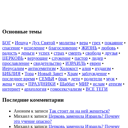
Основные темы
БОГ
•
Иешуа
•
Дух Святой
•
молитва
•
вера
•
грех
•
покаяние
•
спасение
•
исцеление
•
благословение
•
ЖИЗНЬ
•
любовь
•
радость
•
деньги
•
успех
•
страх
•
смерть
•
свобода
•
друзья
•
ЦЕРКОВЬ
•
верующие
•
служение
•
пастор
•
лидер
•
прославление
•
свидетельство
•
ИЗРАИЛЬ
•
евреи
•
Иерусалим
•
антисемитизм
•
Холокост
•
алия
•
иудаизм
•
БИБЛИЯ
•
Тора
•
Новый Завет
•
Храм
•
заблуждение
•
последнее время
•
СЕМЬЯ
•
брак
•
дети
•
родители
•
муж
•
жена
•
секс
•
ПРАЗДНИКИ
•
Шаббат
•
МИР
•
ислам
•
атеизм
•
интернет
•
археология
•
гомосексуализм
•
ВСЕ ТЕГИ
Последние комментарии
Аноним
к записи
Так стоит ли на ней жениться?
Михаил
к записи
Церковь заменила Израиль? Почему
это учение опасно?
Михаил
к записи
Церковь заменила Израиль? Почему