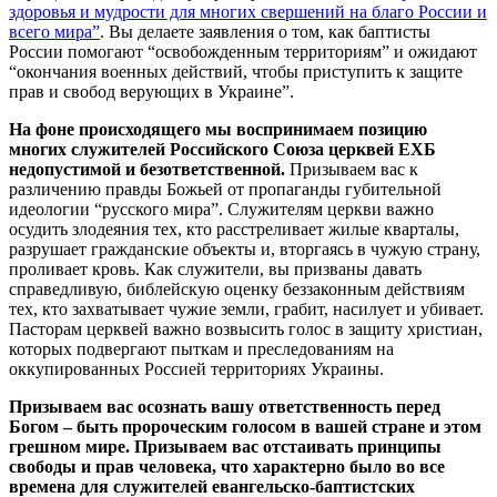
здоровья и мудрости для многих свершений на благо России и
всего мира”
. Вы делаете заявления о том, как баптисты
России помогают “освобожденным территориям” и ожидают
“окончания военных действий, чтобы приступить к защите
прав и свобод верующих в Украине”.
На фоне происходящего мы воспринимаем позицию
многих служителей Российского Союза церквей ЕХБ
недопустимой и безответственной.
Призываем вас к
различению правды Божьей от пропаганды губительной
идеологии “русского мира”. Служителям церкви важно
осудить злодеяния тех, кто расстреливает жилые кварталы,
разрушает гражданские объекты и, вторгаясь в чужую страну,
проливает кровь. Как служители, вы призваны давать
справедливую, библейскую оценку беззаконным действиям
тех, кто захватывает чужие земли, грабит, насилует и убивает.
Пасторам церквей важно возвысить голос в защиту христиан,
которых подвергают пыткам и преследованиям на
оккупированных Россией территориях Украины.
Призываем вас осознать вашу ответственность перед
Богом – быть пророческим голосом в вашей стране и этом
грешном мире. Призываем вас отстаивать принципы
свободы и прав человека, что характерно было во все
времена для служителей евангельско-баптистских