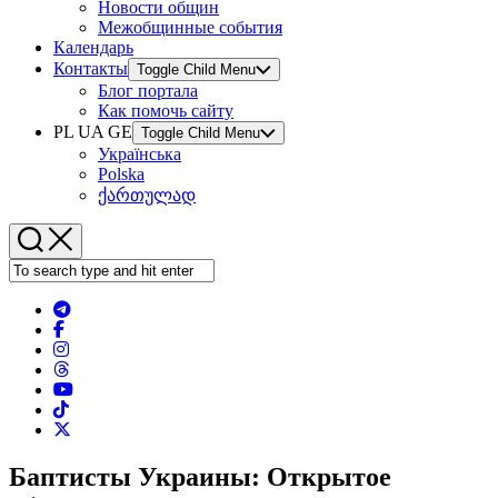
Новости общин
Межобщинные события
Календарь
Контакты
Toggle Child Menu
Блог портала
Как помочь сайту
PL UA GE
Toggle Child Menu
Українська
Polska
ქართულად
Баптисты Украины: Открытое