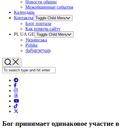
Новости общин
Межобщинные события
Календарь
Контакты
Toggle Child Menu
Блог портала
Как помочь сайту
PL UA GE
Toggle Child Menu
Українська
Polska
ქართულად
Бог принимает одинаковое участие в