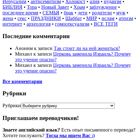
Иерусалим
•
антисемитизм
•
Холокост
•
алия
•
иудаизм
•
БИБЛИЯ
•
Тора
•
Новый Завет
•
Храм
•
заблуждение
•
последнее время
•
СЕМЬЯ
•
брак
•
дети
•
родители
•
муж
•
жена
•
секс
•
ПРАЗДНИКИ
•
Шаббат
•
МИР
•
ислам
•
атеизм
•
интернет
•
археология
•
гомосексуализм
•
ВСЕ ТЕГИ
Последние комментарии
Аноним
к записи
Так стоит ли на ней жениться?
Михаил
к записи
Церковь заменила Израиль? Почему
это учение опасно?
Михаил
к записи
Церковь заменила Израиль? Почему
это учение опасно?
Все комментарии
Рубрики
Рубрики
Приглашаем переводчиков!
Знаете английский язык?
Есть опыт письменного перевода?
Хотите послужить?
Тогда мы ищем Вас :)