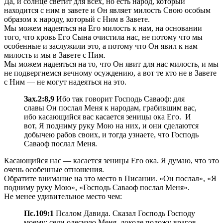
Да, и солнце светит для всех, но есть народ, который
находится с ним в завете и Он являет милость Свою особым
образом к народу, который с Ним в Завете.
Мы можем надеяться на Его милость к нам, на основании
того, что кровь Его Сына очистила нас, не потому что мы
особенные и заслужили это, а потому что Он явил к нам
милость и мы в Завете с Ним.
Мы можем надеяться на то, что Он явит для нас милость, и мы
не подвергнемся вечному осуждению, а вот те кто не в Завете
с Ним — не могут надеяться на это.
Зах.2:8,9
Ибо так говорит Господь Саваоф: для
славы Он послал Меня к народам, грабившим вас,
ибо касающийся вас касается зеницы ока Его. И
вот, Я подниму руку Мою на них, и они сделаются
добычею рабов своих, и тогда узнаете, что Господь
Саваоф послал Меня.
Касающийся нас — касается зеницы Его ока. Я думаю, что это
очень особенные отношения.
Обратите внимание на это место в Писании. «Он послал», «Я
подниму руку Мою», «Господь Саваоф послал Меня».
Не менее удивительное место чем:
Пс.109:1
Псалом Давида. Сказал Господь Господу
моему: седи одесную Меня, доколе положу врагов