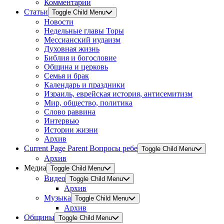
Комментарии
Статьи
Toggle Child Menu
Новости
Недельные главы Торы
Мессианский иудаизм
Духовная жизнь
Библия и богословие
Община и церковь
Семья и брак
Календарь и праздники
Израиль, еврейская история, антисемитизм
Мир, общество, политика
Слово раввина
Интервью
Истории жизни
Архив
Current Page Parent
Вопросы ребе
Toggle Child Menu
Архив
Медиа
Toggle Child Menu
Видео
Toggle Child Menu
Архив
Музыка
Toggle Child Menu
Архив
Общины
Toggle Child Menu