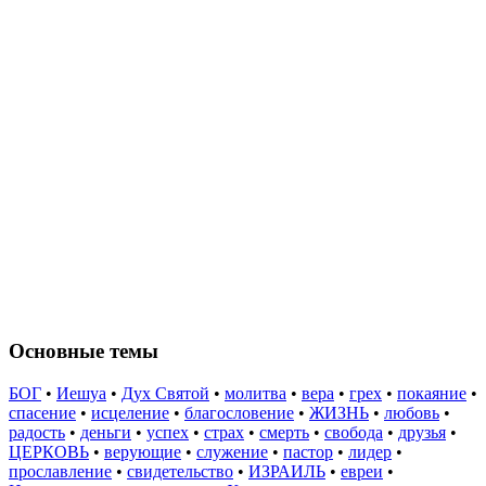
Основные темы
БОГ
•
Иешуа
•
Дух Святой
•
молитва
•
вера
•
грех
•
покаяние
•
спасение
•
исцеление
•
благословение
•
ЖИЗНЬ
•
любовь
•
радость
•
деньги
•
успех
•
страх
•
смерть
•
свобода
•
друзья
•
ЦЕРКОВЬ
•
верующие
•
служение
•
пастор
•
лидер
•
прославление
•
свидетельство
•
ИЗРАИЛЬ
•
евреи
•