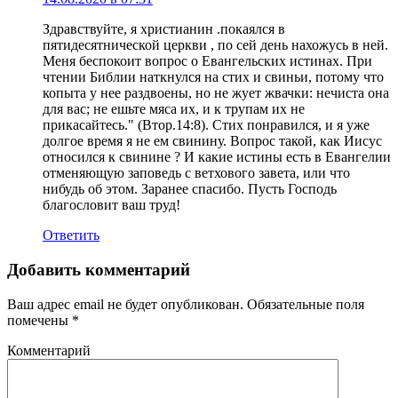
Здравствуйте, я христианин .покаялся в
пятидесятнической церкви , по сей день нахожусь в ней.
Меня беспокоит вопрос о Евангельских истинах. При
чтении Библии наткнулся на стих и свиньи, потому что
копыта у нее раздвоены, но не жует жвачки: нечиста она
для вас; не ешьте мяса их, и к трупам их не
прикасайтесь." (Втор.14:8). Стих понравился, и я уже
долгое время я не ем свинину. Вопрос такой, как Иисус
относился к свинине ? И какие истины есть в Евангелии
отменяющую заповедь с ветхового завета, или что
нибудь об этом. Заранее спасибо. Пусть Господь
благословит ваш труд!
Ответить
Добавить комментарий
Ваш адрес email не будет опубликован.
Обязательные поля
помечены
*
Комментарий