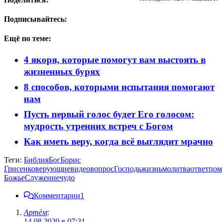
Подписывайтесь:
Ещё по теме:
4 якоря, которые помогут вам выстоять в
жизненных бурях
8 способов, которыми испытания помогают
нам
Пусть первый голос будет Его голосом:
мудрость утренних встреч с Богом
Как иметь веру, когда всё выглядит мрачно
Теги:
Библия
Бог
Борис
Грисенко
верующие
видео
вопрос
Господь
жизнь
молитва
ответ
пом
Божье
Служение
чудо
Комментарии
1
Артём
:
14.08.2020 в 07:31