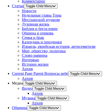
Комментарии
Статьи
Toggle Child Menu
Новости
Недельные главы Торы
Мессианский иудаизм
Духовная жизнь
Библия и богословие
Община и церковь
Семья и брак
Календарь и праздники
Израиль, еврейская история, антисемитизм
Мир, общество, политика
Слово раввина
Интервью
Истории жизни
Архив
Current Page Parent
Вопросы ребе
Toggle Child Menu
Архив
Медиа
Toggle Child Menu
Видео
Toggle Child Menu
Архив
Музыка
Toggle Child Menu
Архив
Общины
Toggle Child Menu