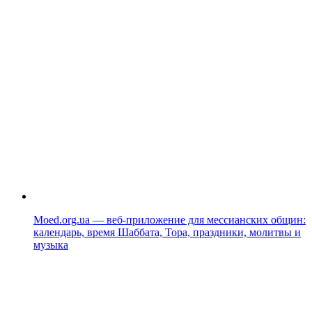
Moed.org.ua — веб-приложение для мессианских общин:
календарь, время Шаббата, Тора, праздники, молитвы и
музыка