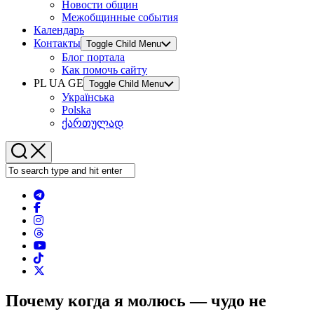
Новости общин
Межобщинные события
Календарь
Контакты
Toggle Child Menu
Блог портала
Как помочь сайту
PL UA GE
Toggle Child Menu
Українська
Polska
ქართულად
Почему когда я молюсь — чудо не