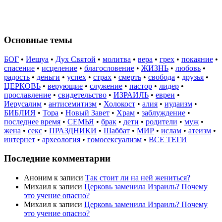
Основные темы
БОГ
•
Иешуа
•
Дух Святой
•
молитва
•
вера
•
грех
•
покаяние
•
спасение
•
исцеление
•
благословение
•
ЖИЗНЬ
•
любовь
•
радость
•
деньги
•
успех
•
страх
•
смерть
•
свобода
•
друзья
•
ЦЕРКОВЬ
•
верующие
•
служение
•
пастор
•
лидер
•
прославление
•
свидетельство
•
ИЗРАИЛЬ
•
евреи
•
Иерусалим
•
антисемитизм
•
Холокост
•
алия
•
иудаизм
•
БИБЛИЯ
•
Тора
•
Новый Завет
•
Храм
•
заблуждение
•
последнее время
•
СЕМЬЯ
•
брак
•
дети
•
родители
•
муж
•
жена
•
секс
•
ПРАЗДНИКИ
•
Шаббат
•
МИР
•
ислам
•
атеизм
•
интернет
•
археология
•
гомосексуализм
•
ВСЕ ТЕГИ
Последние комментарии
Аноним
к записи
Так стоит ли на ней жениться?
Михаил
к записи
Церковь заменила Израиль? Почему
это учение опасно?
Михаил
к записи
Церковь заменила Израиль? Почему
это учение опасно?