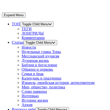
Expand Menu
ТОП
Toggle Child Menu
ТЕГИ
ЛОНГРИДЫ
Комментарии
Статьи
Toggle Child Menu
Новости
Недельные главы Торы
Мессианский иудаизм
Духовная жизнь
Библия и богословие
Община и церковь
Семья и брак
Календарь и праздники
Израиль, еврейская история, антисемитизм
Мир, общество, политика
Слово раввина
Интервью
Истории жизни
Архив
Вопросы ребе
Toggle Child Menu