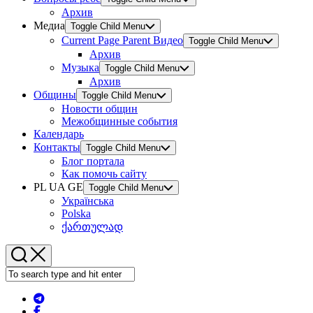
Архив
Медиа
Toggle Child Menu
Current Page Parent
Видео
Toggle Child Menu
Архив
Музыка
Toggle Child Menu
Архив
Общины
Toggle Child Menu
Новости общин
Межобщинные события
Календарь
Контакты
Toggle Child Menu
Блог портала
Как помочь сайту
PL UA GE
Toggle Child Menu
Українська
Polska
ქართულად