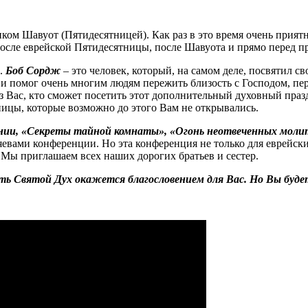
ом Шавуот (Пятидесятницей). Как раз в это время очень приятн
 после еврейской Пятидесятницы, после Шавуота и прямо перед 
а.
Боб Сордж
– это человек, который, на самом деле, посвятил с
, и помог очень многим людям пережить близость с Господом, п
 Вас, кто сможет посетить этот дополнительный духовный праздн
ицы, которые возможно до этого Вам не открывались.
нии, «Секреты тайной комнаты», «Огонь неотвеченных моли
яевами конференции. Но эта конференция не только для еврейск
 Мы приглашаем всех наших дорогих братьев и сестер.
лать Святой Дух окажется благословением для Вас. Но Вы буде