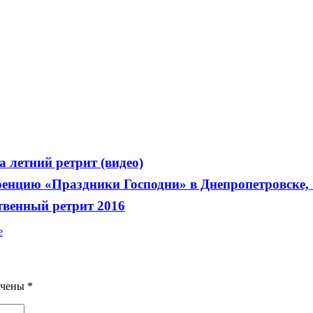
 летний ретрит (видео)
енцию «Праздники Господни» в Днепропетровске, 
твенный ретрит 2016
е
ечены
*