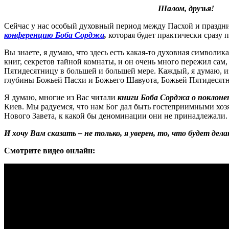
Шалом, друзья!
Сейчас у нас особый духовный период между Пасхой и праздник
конференцию Боба Сорджа
,
которая будет практически сразу
Вы знаете, я думаю, что здесь есть какая-то духовная символик
книг, секретов тайной комнаты, и он очень много пережил сам
Пятидесятницу в большей и большей мере. Каждый, я думаю, из
глубины Божьей Пасхи и Божьего Шавуота, Божьей Пятидесятн
Я думаю, многие из Вас читали
книги Боба Сорджа о поклоне
Киев. Мы радуемся, что нам Бог дал быть гостеприимными хоз
Нового Завета, к какой бы деноминации они не принадлежали.
И хочу Вам сказать – не только, я уверен, то, что будет де
Смотрите видео онлайн: