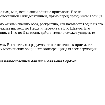
о нам, мне, всей нашей общине пригласить Вас на
православной Пятидесятницей, прямо перед праздником Троицы.
вою жизнь исканию Бога, раскрытию, как называется одна из его
ережить настоящую Пасху и переживать Его Шавуот, Его
ик с 1-го по 3-ье июня, действительно сможет увидеть те
тв».
Вы знаете, мы радуемся, что этот человек приезжает в
их мессианских общин, эта конференция для всех верующих
те благословением для нас и для Боба Сорджа.