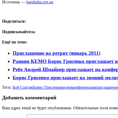
Источник —
baruhaba.org.ua
Поделиться:
Подписывайтесь:
Ещё по теме:
Приглашение на ретрит (январь 2011)
Раввин КЕМО Борис Грисенко приглашает на
Ребе Андрей Шмайцер приглашает на конфер
Борис Грисенко приглашает на зимний моли
Теги:
Боб Сордж
Борис Грисенко
видео
конференция
приглашени
Добавить комментарий
Ваш адрес email не будет опубликован.
Обязательные поля пом