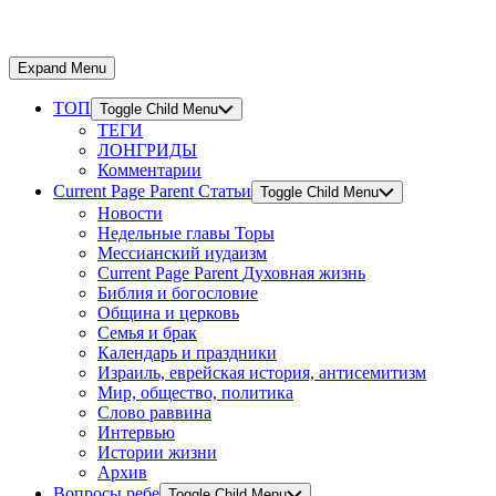
Expand Menu
ТОП
Toggle Child Menu
ТЕГИ
ЛОНГРИДЫ
Комментарии
Current Page Parent
Статьи
Toggle Child Menu
Новости
Недельные главы Торы
Мессианский иудаизм
Current Page Parent
Духовная жизнь
Библия и богословие
Община и церковь
Семья и брак
Календарь и праздники
Израиль, еврейская история, антисемитизм
Мир, общество, политика
Слово раввина
Интервью
Истории жизни
Архив
Вопросы ребе
Toggle Child Menu