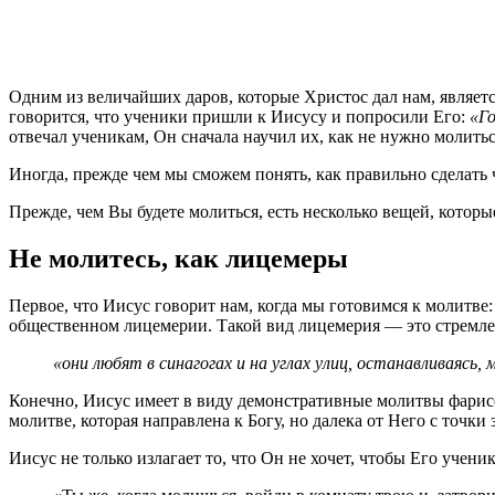
О
дним из величайших даров, которые Христос дал нам, являет
говорится, что ученики пришли к Иисусу и попросили Его:
«Го
отвечал ученикам, Он сначала научил их, как не нужно молитьс
Иногда, прежде чем мы сможем понять, как правильно сделать ч
Прежде, чем Вы будете молиться, есть несколько вещей, котор
Не молитесь, как лицемеры
Первое, что Иисус говорит нам, когда мы готовимся к молитве
общественном лицемерии. Такой вид лицемерия — это стремле
«они любят в синагогах и на углах улиц, останавливаясь
Конечно, Иисус имеет в виду демонстративные молитвы фарисее
молитве, которая направлена к Богу, но далека от Него с точки
Иисус не только излагает то, что Он не хочет, чтобы Его ученик