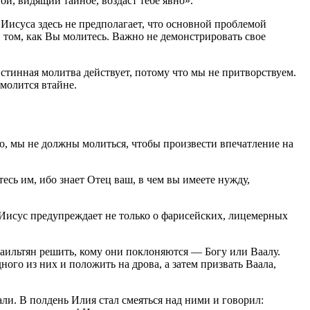
ой, видящий тайное, воздаст тебе явно».
Иисуса здесь не предполагает, что основной проблемой
в том, как Вы молитесь. Важно не демонстрировать свое
тинная молитва действует, потому что мы не притворствуем.
 молится втайне.
но, мы не должны молиться, чтобы произвести впечатление на
есь им, ибо знает Отец ваш, в чем вы имеете нужду,
Иисус предупреждает не только о фарисейских, лицемерных
раильтян решить, кому они поклоняются — Богу или Ваалу.
ного из них и положить на дрова, а затем призвать Ваала,
ли. В полдень Илия стал смеяться над ними и говорил: