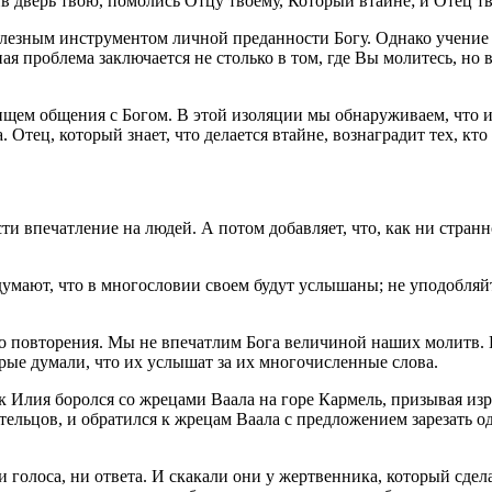
в дверь твою, помолись Отцу твоему, Который втайне; и Отец тв
олезным инструментом личной преданности Богу. Однако учение 
я проблема заключается не столько в том, где Вы молитесь, но 
щем общения с Богом. В этой изоляции мы обнаруживаем, что ис
 Отец, который знает, что делается втайне, вознаградит тех, кто
ти впечатление на людей. А потом добавляет, что, как ни стран
думают, что в многословии своем будут услышаны; не уподобляйт
о повторения. Мы не впечатлим Бога величиной наших молитв. 
рые думали, что их услышат за их многочисленные слова.
к Илия боролся со жрецами Ваала на горе Кармель, призывая из
тельцов, и обратился к жрецам Ваала с предложением зарезать од
голоса, ни ответа. И скакали они у жертвенника, который сдела