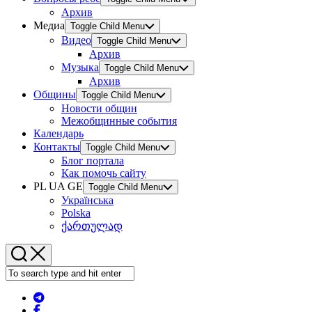
Архив
Медиа
Toggle Child Menu
Видео
Toggle Child Menu
Архив
Музыка
Toggle Child Menu
Архив
Общины
Toggle Child Menu
Новости общин
Межобщинные события
Календарь
Контакты
Toggle Child Menu
Блог портала
Как помочь сайту
PL UA GE
Toggle Child Menu
Українська
Polska
ქართულად