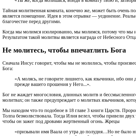
«Ты же, когда молишься, войди в комнату твою и, затвори
Тайная молитвенная комната, конечно же, может быть очень п
является помещение. Идея в этом отрывке — уединение. Реальна
благочестие перед другими.
Когда мы молимся изолированно, мы молимся, потому что мы и
Результатом такой молитвы является награда от Небесного Отца.
Не молитесь, чтобы впечатлить Бога
Сначала Иисус говорит, чтобы мы не молились, чтобы произвес
Бога:
«А молясь, не говорите лишнего, как язычники, ибо они 
прежде вашего прошения у Него...».
Бог не жаждет многословия, длинных молитв и бессмысленног
молитвах; он также предупреждает о молитвах язычников, кото
Мы находим что-то подобное в 18 главе 3 книги Царств. Проро
Толпа безмолвствовала. Тогда Илия велел, чтобы привели двух 
чтобы он зажег под дровами жертвенный огонь. Жрецы
«призывали имя Ваала от утра до полудня…Но не было ни 