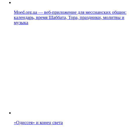
Moed.org.ua — веб-приложение для мессианских общин:
календарь, время Шаббата, Тора, праздники, молитвы и
музыка
«Одиссея» и конец света