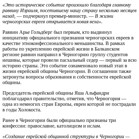
«Это историческое событие произошло благодаря главному
раввину Израиля, посетившему нашу страну несколько месяцев
назад,
— подчеркнул премьер-министр. —
В жизни
черногорских евреев открывается новая веха»
.
Раввин Арье Гольдберг был первым, кто выдвинул
инициативу официального признания черногорских евреев в
качестве этноконфессионального меньшинства. В рамках
работы по укреплению еврейской жизни в Балканском
регионе раввин направил в Черногорию группу студентов
иешивы, которые провели пасхальный седер — первый за всю
историю страны. Это событие ознаменовало новый этап в
жизни еврейской общины Черногории. В соглашении также
затронуты вопросы образования и собственности еврейской
общины.
Председатель еврейской общины Яша Альфандри
поблагодарил правительство, отметив, что Черногория —
одна из немногих стран Европы, евреи которой не пострадали
в годы Холокоста.
Ранее в Черногории были официально признаны три
конфессии: православие, католицизм и ислам.
«Создание еврейской общинной структуры в Черногории —