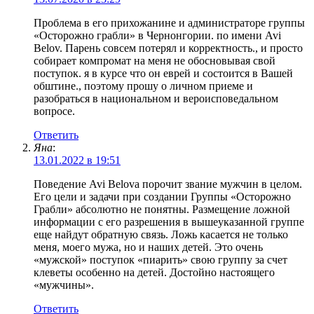
Проблема в его прихожанине и администраторе группы
«Осторожно грабли» в Чернонгории. по имени Avi
Belov. Парень совсем потерял и корректность., и просто
собирает компромат на меня не обосновывая свой
поступок. я в курсе что он еврей и состоится в Вашей
обштине., поэтому прошу о личном приеме и
разобраться в национальном и вероисповедальном
вопросе.
Ответить
Яна
:
13.01.2022 в 19:51
Поведение Avi Belova порочит звание мужчин в целом.
Его цели и задачи при создании Группы «Осторожно
Грабли» абсолютно не понятны. Размещение ложной
информации с его разрешения в вышеуказанной группе
еще найдут обратную связь. Ложь касается не только
меня, моего мужа, но и наших детей. Это очень
«мужской» поступок «пиарить» свою группу за счет
клеветы особенно на детей. Достойно настоящего
«мужчины».
Ответить