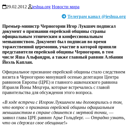
29.02.2012
ieshua.org
Новости мира
Телеграм канал @ieshua.org
Премьер-министр Черногории Игор Лукшич подписал
документ о признании еврейской общины страны
официальным этническим и конфессиональным
меньшинством. Документ был подписан во время
торжественной церемонии, участие в которой приняли
представители еврейской общины Черногории, в том
числе Яша Альфандри, а также главный раввин Албании
Йоэль Каплан.
Официальное признание еврейской общины стало следствием
визита в Черногорию минувшей осенью делегации Центра
раввинов Европы (ЦРЕ) и главного ашкеназского раввина
Израиля Йоны Мецгера, которые встречались с главой
правительства для обсуждения этого вопроса.
«В ходе встречи с Игором Лукшичем мы договорились о том,
что вопрос о признании еврейской общины официальным
меньшинством в стране сдвинется с мертвой точки,
—
заявил глава ЦРЕ раввин Арье Гольдберг. —
Отрадно узнать,
что он сдержал свое обещание!»