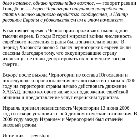
дело нелегкое, однако чрезвычайно важное,
— говорит раввин
Гольдберг. —
Евреи Черногории ощущают потребность
стать частью мирового еврейского сообщества, и Центр
раввинов Европы с удовольствием им в этом поможет»
.
В настоящее время в Черногории проживают около одной
тысячи евреев. В годы Второй мировой войны численность
еврейского населения страны была значительно выше. В
период Холокоста около 5 тысяч черногорских евреев были
спасены благодаря тому, что оккупировавшие страну
итальянцы не стали депортировать их в немецкие лагеря
смерти.
Вскоре после выхода Черногории из состава Югославии и
последующего провозглашения независимости страны в 2006
году на территории страны начало действовать движение
ХАБАД, целью которого является поддержание еврейской
общины и предоставление услуг еврейским туристам.
Израиль признал независимость Черногории 13 июня 2006
года и вскоре установил с ней дипломатические отношения. В
2009 году между Израилем и Черногорией был отменён
визовый режим.
Источник — jewish.ru