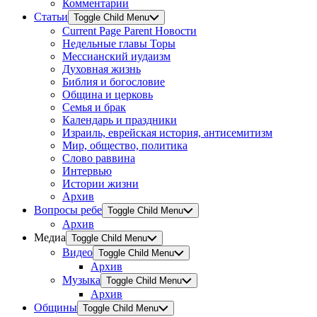
Комментарии
Статьи
Toggle Child Menu
Current Page Parent
Новости
Недельные главы Торы
Мессианский иудаизм
Духовная жизнь
Библия и богословие
Община и церковь
Семья и брак
Календарь и праздники
Израиль, еврейская история, антисемитизм
Мир, общество, политика
Слово раввина
Интервью
Истории жизни
Архив
Вопросы ребе
Toggle Child Menu
Архив
Медиа
Toggle Child Menu
Видео
Toggle Child Menu
Архив
Музыка
Toggle Child Menu
Архив
Общины
Toggle Child Menu