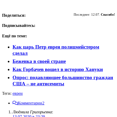
Пожертвовать
Последнее: 12.07.
Спасибо!
Поделиться:
Подписывайтесь:
Ещё по теме:
Как царь Петр еврея полицмейстером
сделал
Беженка в своей стране
Как Горбачев вошел в историю Хануки
Опрос: подавляющее большинство граждан
США – не антисемиты
Теги:
евреи
Комментарии
2
Людмила Григорьевна
:
13.07.2020 в 23:29