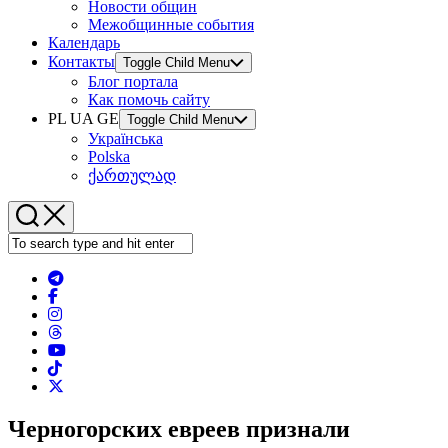
Новости общин
Межобщинные события
Календарь
Контакты
Toggle Child Menu
Блог портала
Как помочь сайту
PL UA GE
Toggle Child Menu
Українська
Polska
ქართულად
Черногорских евреев признали