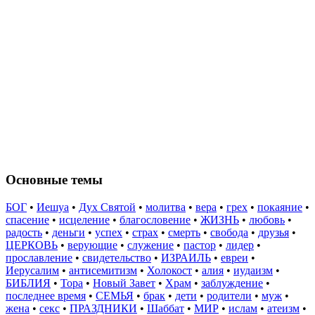
Основные темы
БОГ
•
Иешуа
•
Дух Святой
•
молитва
•
вера
•
грех
•
покаяние
•
спасение
•
исцеление
•
благословение
•
ЖИЗНЬ
•
любовь
•
радость
•
деньги
•
успех
•
страх
•
смерть
•
свобода
•
друзья
•
ЦЕРКОВЬ
•
верующие
•
служение
•
пастор
•
лидер
•
прославление
•
свидетельство
•
ИЗРАИЛЬ
•
евреи
•
Иерусалим
•
антисемитизм
•
Холокост
•
алия
•
иудаизм
•
БИБЛИЯ
•
Тора
•
Новый Завет
•
Храм
•
заблуждение
•
последнее время
•
СЕМЬЯ
•
брак
•
дети
•
родители
•
муж
•
жена
•
секс
•
ПРАЗДНИКИ
•
Шаббат
•
МИР
•
ислам
•
атеизм
•