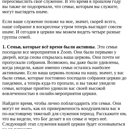
переосмыслить своё служение. В это время в прошлом году
вы также не подозревали, что семьи, которым вы служите,
могут выглядеть иначе.
Если ваше служение похоже на мое, значит, скорей всего,
наше собрание в воскресенье утром теперь выглядит совсем
иначе. И сегодня в церкви мы можем видеть четыре разные
группы семей.
1. Семьи, которые всё время были активны
. Эти семьи
посещали все мероприятия в Zoom. Они были первыми у
дверей, когда снова открылась ваша церковь. Они почти не
пропускали собрания. Возможно, вы даже были удивлены,
когда увидели, какие именно семьи остались наиболее
активными. Если ваша церковь похожа на нашу, значит, у вас
были семьи, которые постоянно посещали собрания церкви до
пандемии, а теперь куда-то пропали, и вы также увидели
семьи, которые приятно удивили вас своей высокой
вовлеченностью в онлайн-мероприятия церкви.
Найдите время, чтобы лично поблагодарить эти семьи. Они
могут не знать, как их приверженность воодушевляла вас в
по-настоящему тяжелый для служения период. Расскажите им,
что вы видели, что Бог делает в их семье и через неё.
Следующий этап служения вашей церкви будет основываться