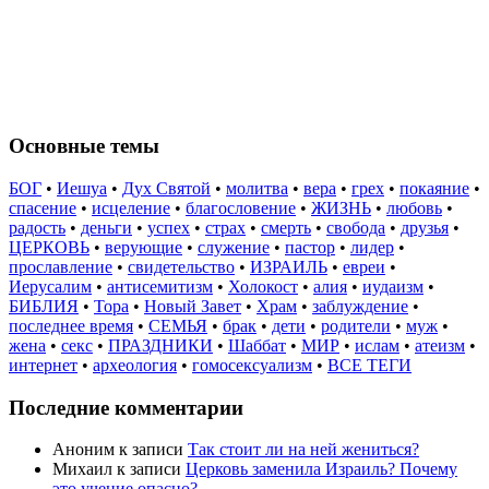
Основные темы
БОГ
•
Иешуа
•
Дух Святой
•
молитва
•
вера
•
грех
•
покаяние
•
спасение
•
исцеление
•
благословение
•
ЖИЗНЬ
•
любовь
•
радость
•
деньги
•
успех
•
страх
•
смерть
•
свобода
•
друзья
•
ЦЕРКОВЬ
•
верующие
•
служение
•
пастор
•
лидер
•
прославление
•
свидетельство
•
ИЗРАИЛЬ
•
евреи
•
Иерусалим
•
антисемитизм
•
Холокост
•
алия
•
иудаизм
•
БИБЛИЯ
•
Тора
•
Новый Завет
•
Храм
•
заблуждение
•
последнее время
•
СЕМЬЯ
•
брак
•
дети
•
родители
•
муж
•
жена
•
секс
•
ПРАЗДНИКИ
•
Шаббат
•
МИР
•
ислам
•
атеизм
•
интернет
•
археология
•
гомосексуализм
•
ВСЕ ТЕГИ
Последние комментарии
Аноним
к записи
Так стоит ли на ней жениться?
Михаил
к записи
Церковь заменила Израиль? Почему
это учение опасно?