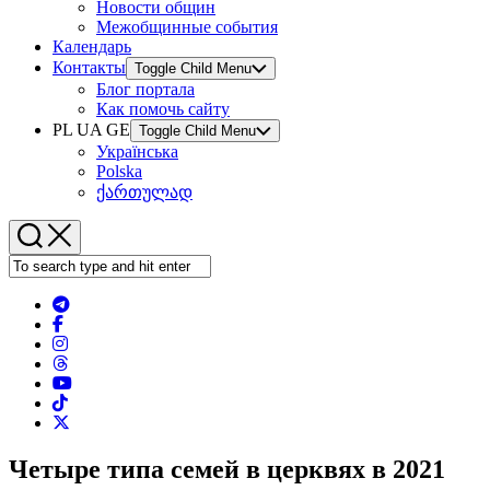
Новости общин
Межобщинные события
Календарь
Контакты
Toggle Child Menu
Блог портала
Как помочь сайту
PL UA GE
Toggle Child Menu
Українська
Polska
ქართულად
Четыре типа семей в церквях в 2021