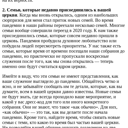
на их верности.
2. Семьи, которые недавно присоединились к вашей
церкви
. Когда мы вновь открылись, одним из наибольших
сюрпризов для меня стал приток новых семей. Во время
пандемии в наши районы переехали несколько семей. Многие
семьи вообще совершили переезд в 2020 году. К нам также
присоединились семьи, которые совсем недавно пришли в
церковь. Пандемия пробудила духовное любопытство или
побудила людей пересмотреть приоритеты. У нас также есть
семьи, которые время от времени посещали наши собрания до
пандемии, но практически не пропускали воскресные
служения после того, как мы снова открылись — теперь
именно они будут считаться ядром церкви.
Имейте в виду, что эти семьи не имеют представления, как
ваше служение выглядело до пандемии. Общайтесь четко и
ясно, и не забывайте сообщать им те детали, которые, как вы
думаете, всем в вашей церкви давно известны. Новые семьи
не будут знать, где всегда проходило ваше мероприятие, и
какой у вас дресс-код для того или иного конкретного
собрания. Они не знают, что такое «как обычно». Для них,
«как обычно» — это так, как вы делаете после начала
пандемии. Кроме того, найдите время, чтобы связать новые
семьи с теми, кто какое-то время был частью вашей церкви.
Не позволяйте вашей общине ощущать разделение на две