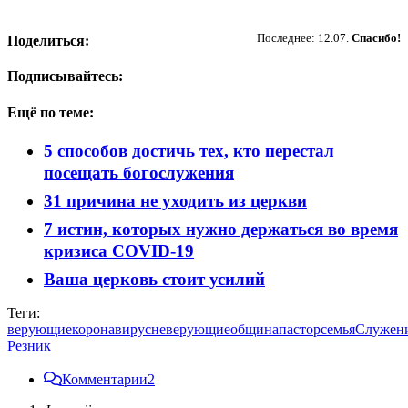
Пожертвовать
Последнее: 12.07.
Спасибо!
Поделиться:
Подписывайтесь:
Ещё по теме:
5 способов достичь тех, кто перестал
посещать богослужения
31 причина не уходить из церкви
7 истин, которых нужно держаться во время
кризиса COVID-19
Ваша церковь стоит усилий
Теги:
верующие
коронавирус
неверующие
община
пастор
семья
Служен
Резник
Комментарии
2