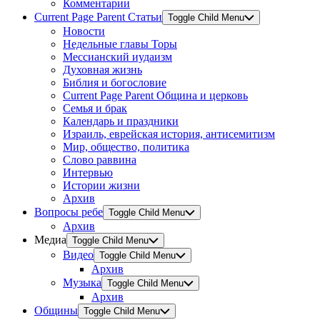
Комментарии
Current Page Parent
Статьи
Toggle Child Menu
Новости
Недельные главы Торы
Мессианский иудаизм
Духовная жизнь
Библия и богословие
Current Page Parent
Община и церковь
Семья и брак
Календарь и праздники
Израиль, еврейская история, антисемитизм
Мир, общество, политика
Слово раввина
Интервью
Истории жизни
Архив
Вопросы ребе
Toggle Child Menu
Архив
Медиа
Toggle Child Menu
Видео
Toggle Child Menu
Архив
Музыка
Toggle Child Menu
Архив
Общины
Toggle Child Menu