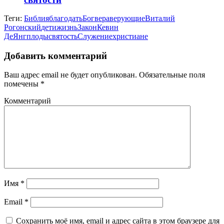
Теги:
Библия
благодать
Бог
вера
верующие
Виталий
Рогонский
дети
жизнь
Закон
Кевин
ДеЯнг
плоды
святость
Служение
христиане
Добавить комментарий
Ваш адрес email не будет опубликован.
Обязательные поля
помечены
*
Комментарий
Имя
*
Email
*
Сохранить моё имя, email и адрес сайта в этом браузере для