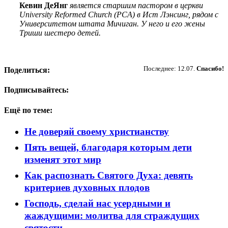
Кевин ДеЯнг
является старшим пастором в церкви
University Reformed Church (PCA) в Ист Лэнсинг, рядом с
Университетом штата Мичиган. У него и его жены
Триши шестеро детей.
Пожертвовать
Последнее: 12.07.
Спасибо!
Поделиться:
Подписывайтесь:
Ещё по теме:
Не доверяй своему христианству
Пять вещей, благодаря которым дети
изменят этот мир
Как распознать Святого Духа: девять
критериев духовных плодов
Господь, сделай нас усердными и
жаждущими: молитва для страждущих
святости