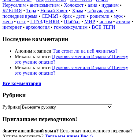
Иерусалим
•
антисемитизм
•
Холокост
•
алия
•
иудаизм
•
БИБЛИЯ
•
Тора
•
Новый Завет
•
Храм
•
заблуждение
•
последнее время
•
СЕМЬЯ
•
брак
•
дети
•
родители
•
муж
•
жена
•
секс
•
ПРАЗДНИКИ
•
Шаббат
•
МИР
•
ислам
•
атеизм
•
интернет
•
археология
•
гомосексуализм
•
ВСЕ ТЕГИ
Последние комментарии
Аноним
к записи
Так стоит ли на ней жениться?
Михаил
к записи
Церковь заменила Израиль? Почему
это учение опасно?
Михаил
к записи
Церковь заменила Израиль? Почему
это учение опасно?
Все комментарии
Рубрики
Рубрики
Приглашаем переводчиков!
Знаете английский язык?
Есть опыт письменного перевода?
Хотите послужить?
Тогда мы ищем Вас :)