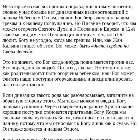
Некоторые из нас восприняли оправдание в таком значении,
словно у нас больше нет динамичных взаимоотношений с
нашим Небесным Отцам, словно Бог безразличен к нашим
грехам и к нашему послушанию. Но Писание говорит, что мы
можем огорчать Святого Духа, а в Послании к Евреям, в 12-й
главе мы видим, что Отец дисциплинирует тех, кого Он
любит. Богу не угодно, когда мы грешим. Или, как Жан
Кальвин пишет об этом, Бог может быть
«дивно сердит на
Своих детей»
.
Это не значит, что Бог когда-нибудь поднимается против нас,
Его оправданных людей. Он всегда за нас. Но точно так же,
как родители могут быть огорчены ребёнком, наш Бог может
считать наши поступки огорчающими, и дисциплинировать
нас соответственно.
Если динамика такого рода вас разочаровывает, взгляните на
обратную сторону этого. Мы также можем угождать Богу
нашими усилиями. Через совершённую работу Христа наши
хорошие поступки становятся приятными Богу. Когда мы
слышим слова «угождать Богу», некоторые из нас впадают в
панику, потому что мы относимся к Богу лишь как к судье. Но
Он также является и нашим Отцом.
Если вы думаете:
«Я должен угождать Богу моим