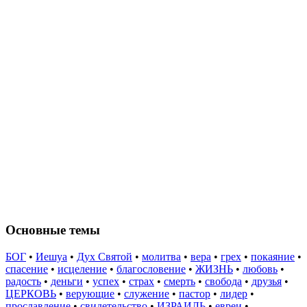
Основные темы
БОГ
•
Иешуа
•
Дух Святой
•
молитва
•
вера
•
грех
•
покаяние
•
спасение
•
исцеление
•
благословение
•
ЖИЗНЬ
•
любовь
•
радость
•
деньги
•
успех
•
страх
•
смерть
•
свобода
•
друзья
•
ЦЕРКОВЬ
•
верующие
•
служение
•
пастор
•
лидер
•
прославление
•
свидетельство
•
ИЗРАИЛЬ
•
евреи
•