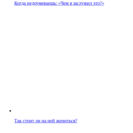
Когда недоумеваешь: «Чем я заслужил это?»
Так стоит ли на ней жениться?