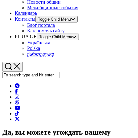
Новости общин
Межобщинные события
Календарь
Контакты
Toggle Child Menu
Блог портала
Как помочь сайту
PL UA GE
Toggle Child Menu
Українська
Polska
ქართულად
Да, вы можете угождать вашему