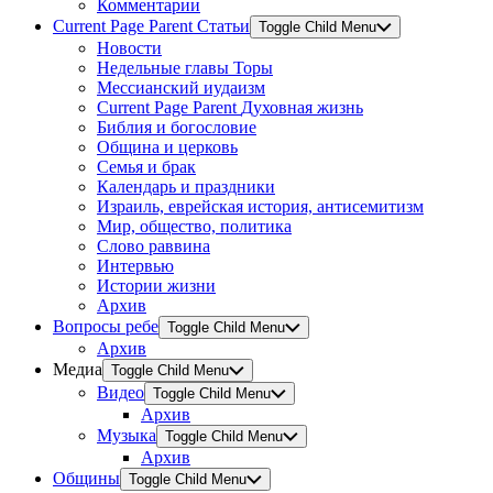
Комментарии
Current Page Parent
Статьи
Toggle Child Menu
Новости
Недельные главы Торы
Мессианский иудаизм
Current Page Parent
Духовная жизнь
Библия и богословие
Община и церковь
Семья и брак
Календарь и праздники
Израиль, еврейская история, антисемитизм
Мир, общество, политика
Слово раввина
Интервью
Истории жизни
Архив
Вопросы ребе
Toggle Child Menu
Архив
Медиа
Toggle Child Menu
Видео
Toggle Child Menu
Архив
Музыка
Toggle Child Menu
Архив
Общины
Toggle Child Menu