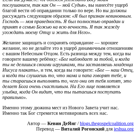
послушанием, так как Он — мой Судья»
, вы нанесёте ущерб
благой вести об оправдании только по вере. Но вы должны
рассуждать следующим образом:
«Я был признан невиновным.
Господь — моя праведность. Я был полностью оправдан и
принят в семью Божью на всю вечность. Я так жажду
угождать моему Отцу и жить для Него»
.
Желание защищать и сохранять оправдание — хорошее
желание, но не делайте это в ущерб динамичным отношениям
с вашим Небесным Отцом. Есть разница между тем, когда вы
говорите вашему ребёнку:
«Бог наблюдает за тобой, и когда
ты не делишься своими игрушками, ты заставляешь младенца
Иисуса плакать»
, и тем, когда вы говорите:
«Бог — наш Отец,
и когда ты слушаешь то, что мама и папа говорят тебе, и
ты стараешься выполнять то, чего они от тебя хотят, это
делает Бога очень счастливым. На Его лице появляется
улыбка, когда Он видит, что ты пытаешься поступать
правильно».
Именно этому дюжина мест из Нового Завета учит нас.
Именно так Бог стремится мотивировать всех нас.
Автор —
Кевин ДеЯнг
/
blogs.thegospelcoalition.org
Перевод —
Виталий Рогонский
для
ieshua.org