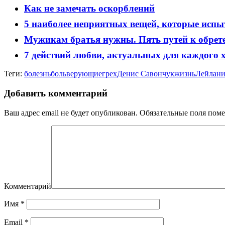
Как не замечать оскорблений
5 наиболее неприятных вещей, которые ис
Мужикам братья нужны. Пять путей к обре
7 действий любви, актуальных для каждого 
Теги:
болезнь
боль
верующие
грех
Денис Савончук
жизнь
Лейлани
Добавить комментарий
Ваш адрес email не будет опубликован.
Обязательные поля пом
Комментарий
Имя
*
Email
*