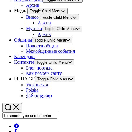
Архив
Медиа
Toggle Child Menu
Видео
Toggle Child Menu
Архив
Музыка
Toggle Child Menu
Архив
Общины
Toggle Child Menu
Новости общин
Межобщинные события
Календарь
Контакты
Toggle Child Menu
Блог портала
Как помочь сайту
PL UA GE
Toggle Child Menu
Українська
Polska
ქართულად