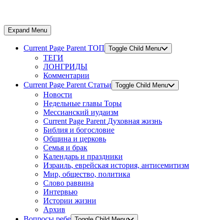
Expand Menu
Current Page Parent
ТОП
Toggle Child Menu
ТЕГИ
ЛОНГРИДЫ
Комментарии
Current Page Parent
Статьи
Toggle Child Menu
Новости
Недельные главы Торы
Мессианский иудаизм
Current Page Parent
Духовная жизнь
Библия и богословие
Община и церковь
Семья и брак
Календарь и праздники
Израиль, еврейская история, антисемитизм
Мир, общество, политика
Слово раввина
Интервью
Истории жизни
Архив
Вопросы ребе
Toggle Child Menu