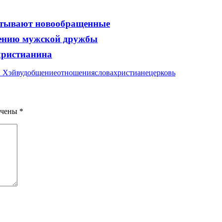
пытывают новообращенные
тению мужской дружбы
христианина
 Хэйвуд
общение
отношения
слова
христиане
церковь
ечены
*