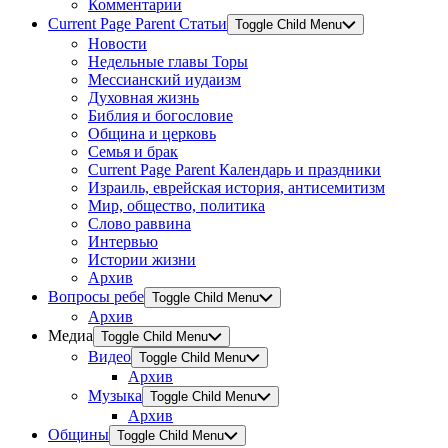
Комментарии
Current Page Parent
Статьи
Toggle Child Menu
Новости
Недельные главы Торы
Мессианский иудаизм
Духовная жизнь
Библия и богословие
Община и церковь
Семья и брак
Current Page Parent
Календарь и праздники
Израиль, еврейская история, антисемитизм
Мир, общество, политика
Слово раввина
Интервью
Истории жизни
Архив
Вопросы ребе
Toggle Child Menu
Архив
Медиа
Toggle Child Menu
Видео
Toggle Child Menu
Архив
Музыка
Toggle Child Menu
Архив
Общины
Toggle Child Menu