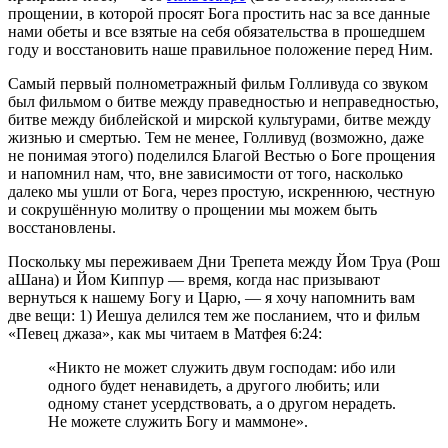
прощении, в которой просят Бога простить нас за все данные
нами обеты и все взятые на себя обязательства в прошедшем
году и восстановить наше правильное положение перед Ним.
Самый первый полнометражный фильм Голливуда со звуком
был фильмом о битве между праведностью и неправедностью,
битве между библейской и мирской культурами, битве между
жизнью и смертью. Тем не менее, Голливуд (возможно, даже
не понимая этого) поделился Благой Вестью о Боге прощения
и напомнил нам, что, вне зависимости от того, насколько
далеко мы ушли от Бога, через простую, искреннюю, честную
и сокрушённую молитву о прощении мы можем быть
восстановлены.
Поскольку мы переживаем Дни Трепета между Йом Труа (Рош
аШана) и Йом Киппур — время, когда нас призывают
вернуться к нашему Богу и Царю, — я хочу напомнить вам
две вещи: 1) Иешуа делился тем же посланием, что и фильм
«Певец джаза», как мы читаем в Матфея 6:24:
«Никто не может служить двум господам: ибо или
одного будет ненавидеть, а другого любить; или
одному станет усердствовать, а о другом нерадеть.
Не можете служить Богу и маммоне».