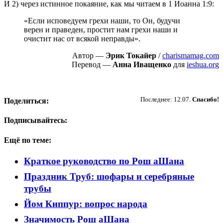
И 2) через истинное покаяние, как мы читаем в 1 Иоанна 1:9:
«Если исповедуем грехи наши, то Он, будучи
верен и праведен, простит нам грехи наши и
очистит нас от всякой неправды».
Автор —
Эрик Токайер
/
charismamag.com
Перевод —
Анна Иващенко
для
ieshua.org
Пожертвовать
Последнее: 12.07.
Спасибо!
Поделиться:
Подписывайтесь:
Ещё по теме:
Краткое руководство по Рош аШана
Праздник Труб: шофары и серебряные
трубы
Йом Киппур: вопрос народа
Значимость Рош аШана