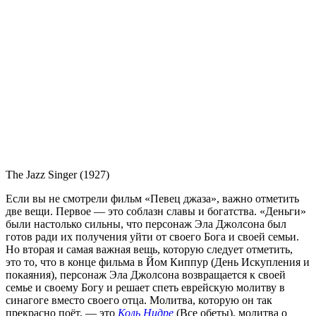
The Jazz Singer (1927)
Если вы не смотрели фильм «Певец джаза», важно отметить
две вещи. Первое — это соблазн славы и богатства. «Деньги»
были настолько сильны, что персонаж Эла Джолсона был
готов ради их получения уйти от своего Бога и своей семьи.
Но вторая и самая важная вещь, которую следует отметить,
это то, что в конце фильма в Йом Киппур (День Искупления и
покаяния), персонаж Эла Джолсона возвращается к своей
семье и своему Богу и решает спеть еврейскую молитву в
синагоге вместо своего отца. Молитва, которую он так
прекрасно поёт, — это
Коль Нидре
(Все обеты), молитва о