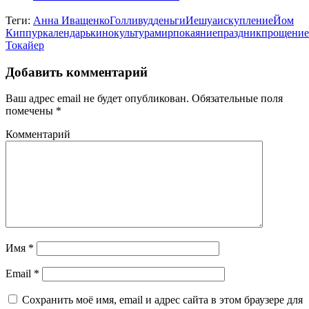
Теги:
Анна Иващенко
Голливуд
деньги
Иешуа
искупление
Йом
Киппур
календарь
кино
культура
мир
покаяние
праздник
прощение
Токайер
Добавить комментарий
Ваш адрес email не будет опубликован.
Обязательные поля
помечены
*
Комментарий
Имя
*
Email
*
Сохранить моё имя, email и адрес сайта в этом браузере для