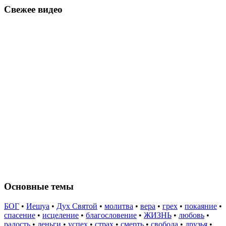
Свежее видео
Основные темы
БОГ
•
Иешуа
•
Дух Святой
•
молитва
•
вера
•
грех
•
покаяние
•
спасение
•
исцеление
•
благословение
•
ЖИЗНЬ
•
любовь
•
радость
•
деньги
•
успех
•
страх
•
смерть
•
свобода
•
друзья
•