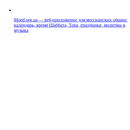
Moed.org.ua — веб-приложение для мессианских общин:
календарь, время Шаббата, Тора, праздники, молитвы и
музыка