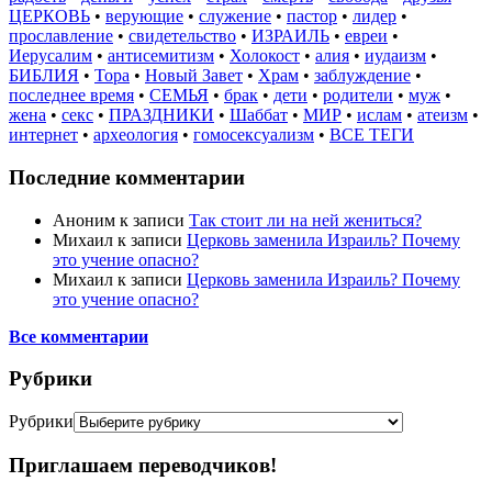
ЦЕРКОВЬ
•
верующие
•
служение
•
пастор
•
лидер
•
прославление
•
свидетельство
•
ИЗРАИЛЬ
•
евреи
•
Иерусалим
•
антисемитизм
•
Холокост
•
алия
•
иудаизм
•
БИБЛИЯ
•
Тора
•
Новый Завет
•
Храм
•
заблуждение
•
последнее время
•
СЕМЬЯ
•
брак
•
дети
•
родители
•
муж
•
жена
•
секс
•
ПРАЗДНИКИ
•
Шаббат
•
МИР
•
ислам
•
атеизм
•
интернет
•
археология
•
гомосексуализм
•
ВСЕ ТЕГИ
Последние комментарии
Аноним
к записи
Так стоит ли на ней жениться?
Михаил
к записи
Церковь заменила Израиль? Почему
это учение опасно?
Михаил
к записи
Церковь заменила Израиль? Почему
это учение опасно?
Все комментарии
Рубрики
Рубрики
Приглашаем переводчиков!