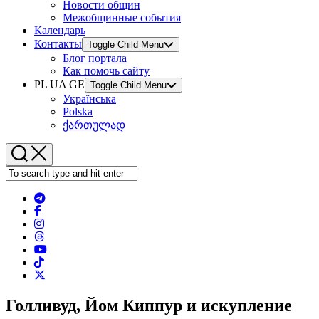
Новости общин
Межобщинные события
Календарь
Контакты
Toggle Child Menu
Блог портала
Как помочь сайту
PL UA GE
Toggle Child Menu
Українська
Polska
ქართულად
Голливуд, Йом Киппур и искупление