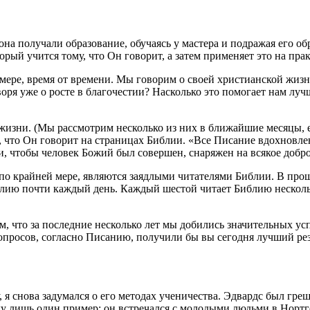
на получали образование, обучаясь у мастера и подражая его об
торый учится тому, что Он говорит, а затем применяет это на пра
 мере, время от времени. Мы говорим о своей христианской жизн
воря уже о росте в благочестии? Насколько это помогает нам луч
 жизни. (Мы рассмотрим несколько из них в ближайшие месяцы, е
о, что Он говорит на страницах Библии. «Все Писание вдохновл
и, чтобы человек Божий был совершен, снаряжен на всякое доброе
 по крайней мере, являются заядлыми читателями Библии. В про
лию почти каждый день. Каждый шестой читает Библию несколько
м, что за последние несколько лет мы добились значительных усп
вопросов, согласно Писанию, получили бы вы сегодня лучший рез
, я снова задумался о его методах ученичества. Эдвардс был гре
у лишь один пример: он встречался с молодыми людьми в Нортге