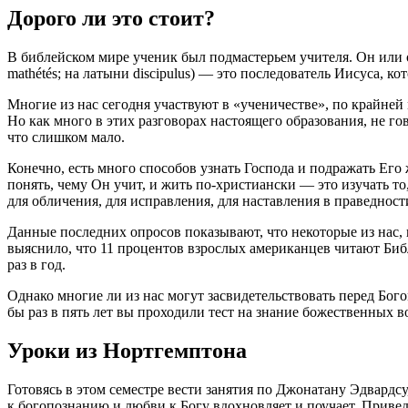
Дорого ли это стоит?
В библейском мире ученик был подмастерьем учителя. Он или о
mathétés; на латыни discipulus) — это последователь Иисуса, ко
Многие из нас сегодня участвуют в «ученичестве», по крайней
Но как много в этих разговорах настоящего образования, не го
что слишком мало.
Конечно, есть много способов узнать Господа и подражать Его
понять, чему Он учит, и жить по-христиански — это изучать т
для обличения, для исправления, для наставления в праведност
Данные последних опросов показывают, что некоторые из нас,
выяснило, что 11 процентов взрослых американцев читают Биб
раз в год.
Однако многие ли из нас могут засвидетельствовать перед Бого
бы раз в пять лет вы проходили тест на знание божественных 
Уроки из Нортгемптона
Готовясь в этом семестре вести занятия по Джонатану Эдвардсу
к богопознанию и любви к Богу вдохновляет и поучает. Привед