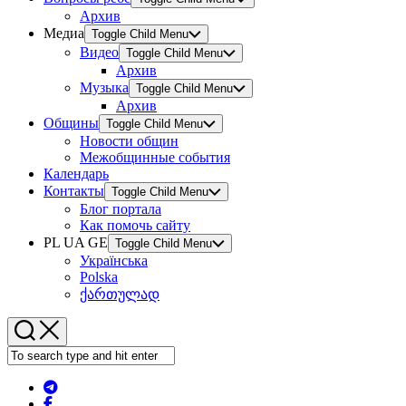
Архив
Медиа
Toggle Child Menu
Видео
Toggle Child Menu
Архив
Музыка
Toggle Child Menu
Архив
Общины
Toggle Child Menu
Новости общин
Межобщинные события
Календарь
Контакты
Toggle Child Menu
Блог портала
Как помочь сайту
PL UA GE
Toggle Child Menu
Українська
Polska
ქართულად