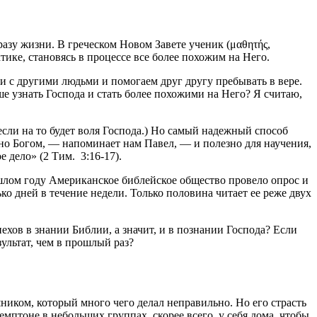
разу жизни. В греческом Новом Завете ученик (μαθητής,
ктике, становясь в процессе все более похожим на Него.
и с другими людьми и помогаем друг другу пребывать в вере.
ше узнать Господа и стать более похожими на Него? Я считаю,
сли на то будет воля Господа.) Но самый надежный способ
ено Богом, — напоминает нам Павел, — и полезно для научения,
 дело» (2 Тим. 3:16-17).
шлом году Американское библейское общество провело опрос и
 дней в течение недели. Только половина читает ее реже двух
ехов в знании Библии, а значит, и в познании Господа? Если
ультат, чем в прошлый раз?
шником, который много чего делал неправильно. Но его страсть
мптоне в небольших группах, скорее всего, у себя дома, чтобы