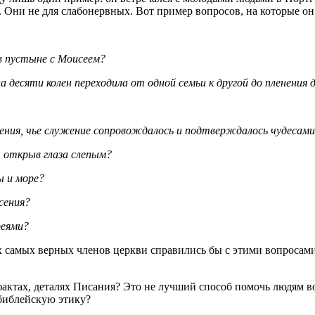
и. Они не для слабонервных. Вот пример вопросов, на которые о
 в пустыне с Моисеем?
а десяти колен переходила от одной семьи к другой до пленения 
дения, чье служение сопровождалось и подтверждалось чудесам
 открыв глаза слепым?
ы и море?
сения?
реями?
их самых верных членов церкви справились бы с этими вопросам
 фактах, деталях Писания? Это не лучший способ помочь людям в
библейскую этику?