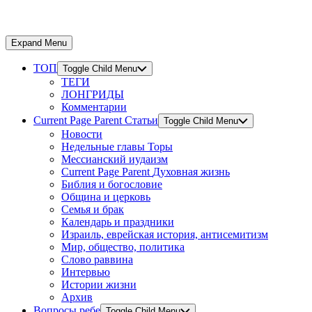
Expand Menu
ТОП
Toggle Child Menu
ТЕГИ
ЛОНГРИДЫ
Комментарии
Current Page Parent
Статьи
Toggle Child Menu
Новости
Недельные главы Торы
Мессианский иудаизм
Current Page Parent
Духовная жизнь
Библия и богословие
Община и церковь
Семья и брак
Календарь и праздники
Израиль, еврейская история, антисемитизм
Мир, общество, политика
Слово раввина
Интервью
Истории жизни
Архив
Вопросы ребе
Toggle Child Menu