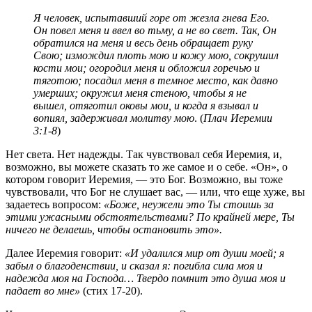
Я человек, испытавший горе от жезла гнева Его.
Он повел меня и ввел во тьму, а не во свет. Так, Он
обратился на меня и весь день обращает руку
Свою; измождил плоть мою и кожу мою, сокрушил
кости мои; огородил меня и обложил горечью и
тяготою; посадил меня в темное место, как давно
умерших; окружил меня стеною, чтобы я не
вышел, отяготил оковы мои, и когда я взывал и
вопиял, задерживал молитву мою
. (
Плач Иеремии
3:1-8
)
Нет света. Нет надежды. Так чувствовал себя Иеремия, и,
возможно, вы можете сказать то же самое и о себе. «Он», о
котором говорит Иеремия, — это Бог. Возможно, вы тоже
чувствовали, что Бог не слушает вас, — или, что еще хуже, вы
задаетесь вопросом:
«Боже, неужели это Ты стоишь за
этими ужасными обстоятельствами? По крайней мере, Ты
ничего не делаешь, чтобы остановить это».
Далее Иеремия говорит:
«И удалился мир от души моей; я
забыл о благоденствии, и сказал я: погибла сила моя и
надежда моя на Господа… Твердо помнит это душа моя и
падает во мне»
(стих 17-20).