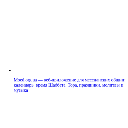
Moed.org.ua — веб-приложение для мессианских общин:
календарь, время Шаббата, Тора, праздники, молитвы и
музыка