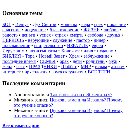
Основные темы
БОГ
•
Иешуа
•
Дух Святой
•
молитва
•
вера
•
грех
•
покаяние
•
спасение
•
исцеление
•
благословение
•
ЖИЗНЬ
•
любовь
•
радость
•
деньги
•
успех
•
страх
•
смерть
•
свобода
•
друзья
•
ЦЕРКОВЬ
•
верующие
•
служение
•
пастор
•
лидер
•
прославление
•
свидетельство
•
ИЗРАИЛЬ
•
евреи
•
Иерусалим
•
антисемитизм
•
Холокост
•
алия
•
иудаизм
•
БИБЛИЯ
•
Тора
•
Новый Завет
•
Храм
•
заблуждение
•
последнее время
•
СЕМЬЯ
•
брак
•
дети
•
родители
•
муж
•
жена
•
секс
•
ПРАЗДНИКИ
•
Шаббат
•
МИР
•
ислам
•
атеизм
•
интернет
•
археология
•
гомосексуализм
•
ВСЕ ТЕГИ
Последние комментарии
Аноним
к записи
Так стоит ли на ней жениться?
Михаил
к записи
Церковь заменила Израиль? Почему
это учение опасно?
Михаил
к записи
Церковь заменила Израиль? Почему
это учение опасно?
Все комментарии