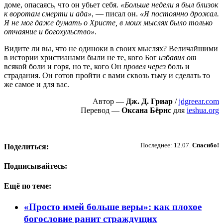
доме, опасаясь, что он убьет себя.
«Больше недели я был близок
к воротам смерти и ада»
, — писал он.
«Я постоянно дрожал.
Я не мог даже думать о Христе, в моих мыслях было только
отчаяние и богохульство»
.
Видите ли вы, что не одиноки в своих мыслях? Величайшими
в истории христианами были не те, кого Бог
избавил от
всякой боли и горя, но те, кого Он
провел через
боль и
страдания. Он готов пройти с вами сквозь тьму и сделать то
же самое и для вас.
Автор —
Дж. Д. Гриар
/
jdgreear.com
Перевод —
Оксана Бёрнс
для
ieshua.org
Пожертвовать
Последнее: 12.07.
Спасибо!
Поделиться:
Подписывайтесь:
Ещё по теме:
«Просто имей больше веры»: как плохое
богословие ранит страждущих