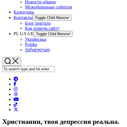
Новости общин
Межобщинные события
Календарь
Контакты
Toggle Child Menu
Блог портала
Как помочь сайту
PL UA GE
Toggle Child Menu
Українська
Polska
ქართულად
Христианин, твоя депрессия реальна.