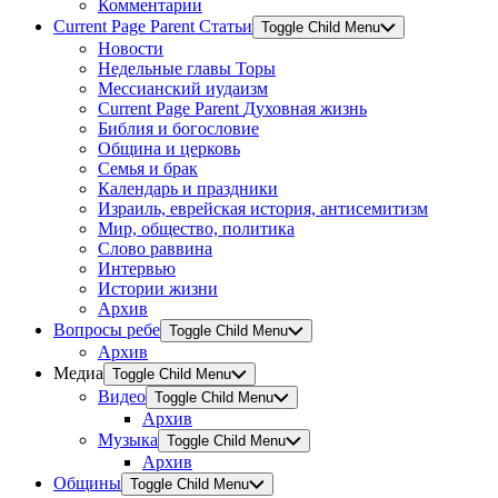
Комментарии
Current Page Parent
Статьи
Toggle Child Menu
Новости
Недельные главы Торы
Мессианский иудаизм
Current Page Parent
Духовная жизнь
Библия и богословие
Община и церковь
Семья и брак
Календарь и праздники
Израиль, еврейская история, антисемитизм
Мир, общество, политика
Слово раввина
Интервью
Истории жизни
Архив
Вопросы ребе
Toggle Child Menu
Архив
Медиа
Toggle Child Menu
Видео
Toggle Child Menu
Архив
Музыка
Toggle Child Menu
Архив
Общины
Toggle Child Menu