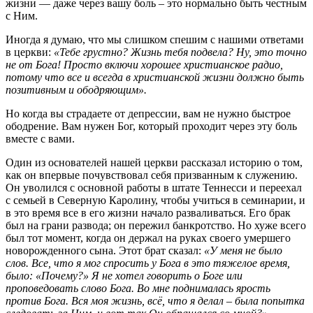
жизни — даже через вашу боль – это нормально быть честным
с Ним.
Иногда я думаю, что мы слишком спешим с нашими ответами
в церкви:
«Тебе грустно? Жизнь тебя подвела? Ну, это точно
не от Бога! Просто включи хорошее христианское радио,
потому что все и всегда в христианской жизни должно быть
позитивным и ободряющим».
Но когда вы страдаете от депрессии, вам не нужно быстрое
ободрение. Вам нужен Бог, который проходит через эту боль
вместе с вами.
Один из основателей нашей церкви рассказал историю о том,
как он впервые почувствовал себя призванным к служению.
Он уволился с основной работы в штате Теннесси и переехал
с семьей в Северную Каролину, чтобы учиться в семинарии, и
в это время все в его жизни начало разваливаться. Его брак
был на грани развода; он пережил банкротство. Но хуже всего
был тот момент, когда он держал на руках своего умершего
новорожденного сына. Этот брат сказал:
«У меня не было
слов. Все, что я мог спросить у Бога в это тяжелое время,
было: «Почему?» Я не хотел говорить о Боге или
проповедовать слово Бога. Во мне поднималась ярость
против Бога. Вся моя жизнь, всё, что я делал – была попытка