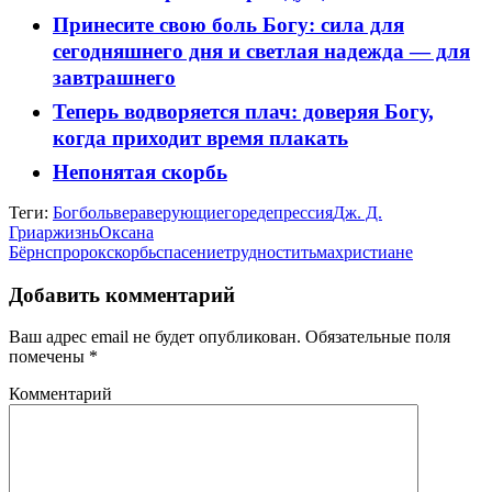
Принесите свою боль Богу: сила для
сегодняшнего дня и светлая надежда — для
завтрашнего
Теперь водворяется плач: доверяя Богу,
когда приходит время плакать
Непонятая скорбь
Теги:
Бог
боль
вера
верующие
горе
депрессия
Дж. Д.
Гриар
жизнь
Оксана
Бёрнс
пророк
скорбь
спасение
трудности
тьма
христиане
Добавить комментарий
Ваш адрес email не будет опубликован.
Обязательные поля
помечены
*
Комментарий