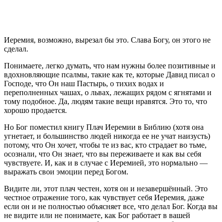
Иеремия, возможно, вырезал бы это. Слава Богу, он этого не
сделал.
Понимаете, легко думать, что нам нужны более позитивные и
вдохновляющие псалмы, такие как те, которые Давид писал о
Господе, что Он наш Пастырь, о тихих водах и
переполненных чашах, о львах, лежащих рядом с ягнятами и
тому подобное. Да, людям такие вещи нравятся. Это то, что
хорошо продается.
Но Бог поместил книгу Плач Иеремии в Библию (хотя она
угнетает, и большинство людей никогда ее не учат наизусть)
потому, что Он хочет, чтобы те из вас, кто страдает во тьме,
осознали, что Он знает, что вы переживаете и как вы себя
чувствуете. И, как и в случае с Иеремией, это нормально —
выражать свои эмоции перед Богом.
Видите ли, этот плач честен, хотя он и незавершённый. Это
честное отражение того, как чувствует себя Иеремия, даже
если он и не полностью объясняет все, что делал Бог. Когда вы
не видите или не понимаете, как Бог работает в вашей