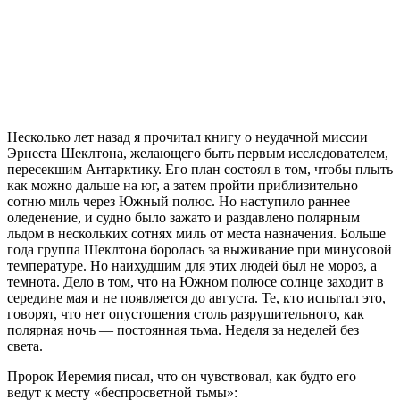
Н
есколько лет назад я прочитал книгу о неудачной миссии
Эрнеста Шеклтона, желающего быть первым исследователем,
пересекшим Антарктику. Его план состоял в том, чтобы плыть
как можно дальше на юг, а затем пройти приблизительно
сотню миль через Южный полюс. Но наступило раннее
оледенение, и судно было зажато и раздавлено полярным
льдом в нескольких сотнях миль от места назначения. Больше
года группа Шеклтона боролась за выживание при минусовой
температуре. Но наихудшим для этих людей был не мороз, а
темнота. Дело в том, что на Южном полюсе солнце заходит в
середине мая и не появляется до августа. Те, кто испытал это,
говорят, что нет опустошения столь разрушительного, как
полярная ночь — постоянная тьма. Неделя за неделей без
света.
Пророк Иеремия писал, что он чувствовал, как будто его
ведут к месту «беспросветной тьмы»: