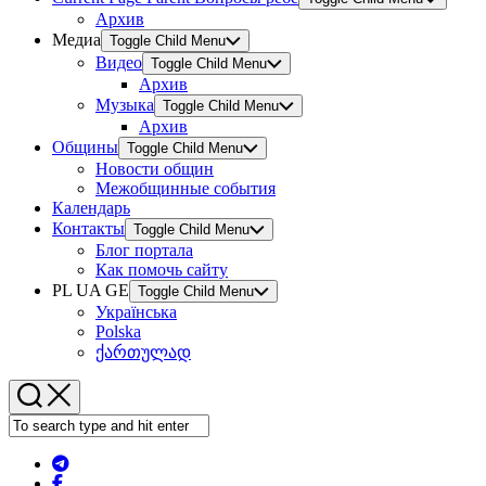
Архив
Медиа
Toggle Child Menu
Видео
Toggle Child Menu
Архив
Музыка
Toggle Child Menu
Архив
Общины
Toggle Child Menu
Новости общин
Межобщинные события
Календарь
Контакты
Toggle Child Menu
Блог портала
Как помочь сайту
PL UA GE
Toggle Child Menu
Українська
Polska
ქართულად