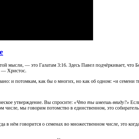
e
ой мысли, — это Галатам 3:16. Здесь Павел подчёркивает, что Б
я — Христос.
но: и потомкам, как бы о многих, но как об одном: «и семени тв
ческое утверждение. Вы спросите:
«Что ты имеешь ввиду?»
Если
м числе, мы говорим потомство в единственном, это собиратель
да в нём говорится о семенах во множественном числе, это когда