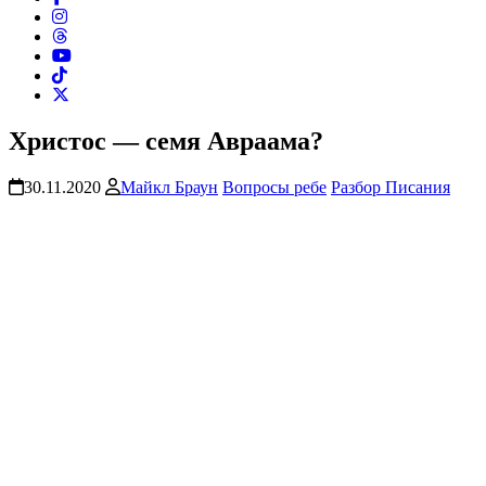
Христос — семя Авраама?
30.11.2020
Майкл Браун
Вопросы ребе
Разбор Писания