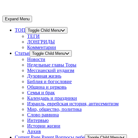
Expand Menu
ТОП
Toggle Child Menu
ТЕГИ
ЛОНГРИДЫ
Комментарии
Статьи
Toggle Child Menu
Новости
Недельные главы Торы
Мессианский иудаизм
Духовная жизнь
Библия и богословие
Община и церковь
Семья и брак
Календарь и праздники
Израиль, еврейская история, антисемитизм
Мир, общество, политика
Слово раввина
Интервью
Истории жизни
Архив
Current Page Parent
Вопросы ребе
Toggle Child Menu