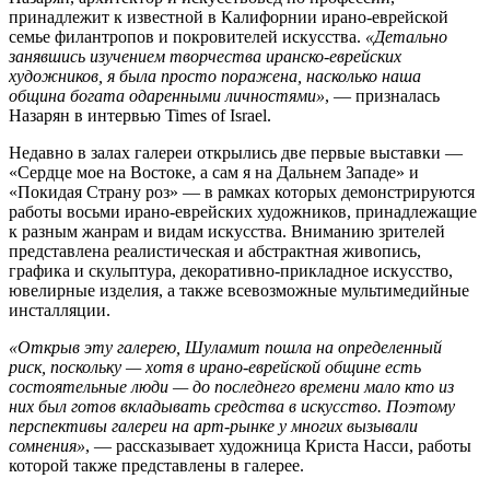
принадлежит к известной в Калифорнии ирано-еврейской
семье филантропов и покровителей искусства.
«Детально
занявшись изучением творчества иранско-еврейских
художников, я была просто поражена, насколько наша
община богата одаренными личностями»
, — призналась
Назарян в интервью Times of Israel.
Недавно в залах галереи открылись две первые выставки —
«Сердце мое на Востоке, а сам я на Дальнем Западе» и
«Покидая Страну роз» — в рамках которых демонстрируются
работы восьми ирано-еврейских художников, принадлежащие
к разным жанрам и видам искусства. Вниманию зрителей
представлена реалистическая и абстрактная живопись,
графика и скульптура, декоративно-прикладное искусство,
ювелирные изделия, а также всевозможные мультимедийные
инсталляции.
«Открыв эту галерею, Шуламит пошла на определенный
риск, поскольку — хотя в ирано-еврейской общине есть
состоятельные люди — до последнего времени мало кто из
них был готов вкладывать средства в искусство. Поэтому
перспективы галереи на арт-рынке у многих вызывали
сомнения»
, — рассказывает художница Криста Насси, работы
которой также представлены в галерее.