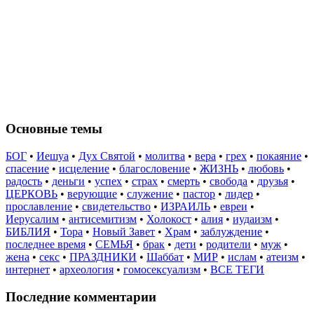
Основные темы
БОГ
•
Иешуа
•
Дух Святой
•
молитва
•
вера
•
грех
•
покаяние
•
спасение
•
исцеление
•
благословение
•
ЖИЗНЬ
•
любовь
•
радость
•
деньги
•
успех
•
страх
•
смерть
•
свобода
•
друзья
•
ЦЕРКОВЬ
•
верующие
•
служение
•
пастор
•
лидер
•
прославление
•
свидетельство
•
ИЗРАИЛЬ
•
евреи
•
Иерусалим
•
антисемитизм
•
Холокост
•
алия
•
иудаизм
•
БИБЛИЯ
•
Тора
•
Новый Завет
•
Храм
•
заблуждение
•
последнее время
•
СЕМЬЯ
•
брак
•
дети
•
родители
•
муж
•
жена
•
секс
•
ПРАЗДНИКИ
•
Шаббат
•
МИР
•
ислам
•
атеизм
•
интернет
•
археология
•
гомосексуализм
•
ВСЕ ТЕГИ
Последние комментарии