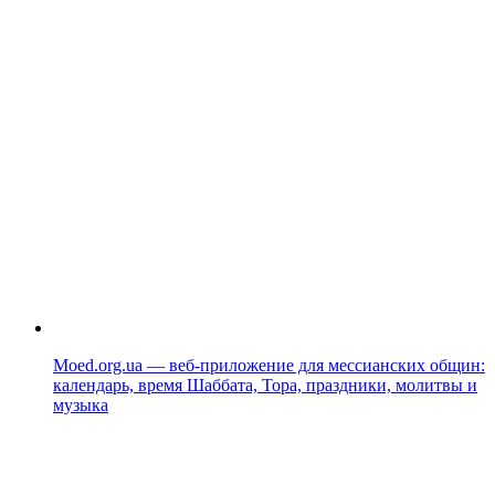
Moed.org.ua — веб-приложение для мессианских общин:
календарь, время Шаббата, Тора, праздники, молитвы и
музыка