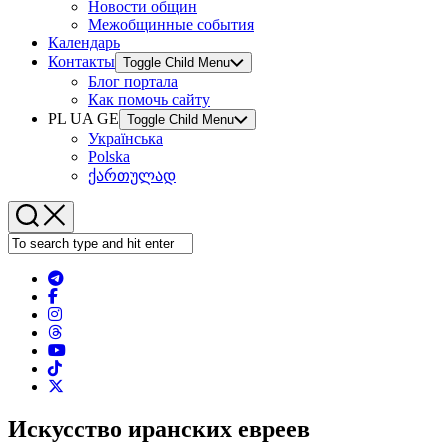
Новости общин
Межобщинные события
Календарь
Контакты
Toggle Child Menu
Блог портала
Как помочь сайту
PL UA GE
Toggle Child Menu
Українська
Polska
ქართულად
Искусство иранских евреев