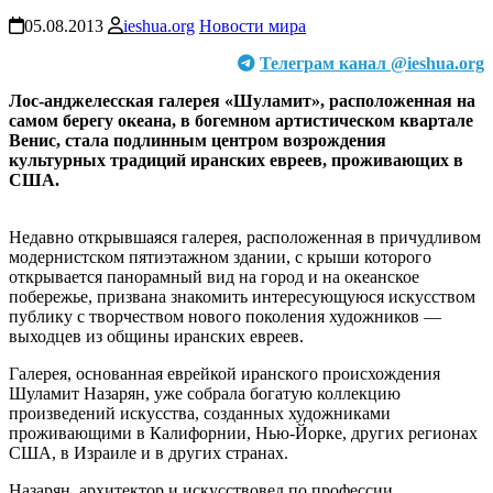
05.08.2013
ieshua.org
Новости мира
Телеграм канал @ieshua.org
Лос-анджелесская галерея «Шуламит», расположенная на
самом берегу океана, в богемном артистическом квартале
Венис, стала подлинным центром возрождения
культурных традиций иранских евреев, проживающих в
США.
Недавно открывшаяся галерея, расположенная в причудливом
модернистском пятиэтажном здании, с крыши которого
открывается панорамный вид на город и на океанское
побережье, призвана знакомить интересующуюся искусством
публику с творчеством нового поколения художников —
выходцев из общины иранских евреев.
Галерея, основанная еврейкой иранского происхождения
Шуламит Назарян, уже собрала богатую коллекцию
произведений искусства, созданных художниками
проживающими в Калифорнии, Нью-Йорке, других регионах
США, в Израиле и в других странах.
Назарян, архитектор и искусствовед по профессии,