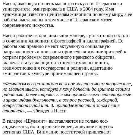
Насси, имеющая степень магистра искусств Тегеранского
университета, эмигрировала в США в 2004 году. Имя
художницы известно ценителям живописи по всему миру, а ее
работы выставлены в том числе в Тегеранском музее
современного искусства.
Насси работает в оригинальной манере, суть которой состоит
в сочетании живописи с фотографией и каллиграфией. Ее
работы как правило имеют актуальную социальную
направленность и призваны привлечь внимание зрителей к
острым проблемам современного иранского общества,
включая статус женщин и этнических меньшинств,
взаимоотношения государства и религии, адаптацию
эмигрантов к культуре принимающей страны.
«Феминизм всегда занимал важное место в моем творчестве,
но главная мысль, которую я хочу донести до зрителя своими
работами, более широка: все мы прежде всего неповторимые
и яркие индивидуальности, а вопрос расовой, гендерной,
конфессиональной и т. д. принадлежности в этом плане
вторичен»
, — убеждена Насси.
В галерее «Шуламит» выставляются не только лос-
анджелесцы, но и иранские евреи, живущие в других
регионах США. Внимание посетителей привлекают