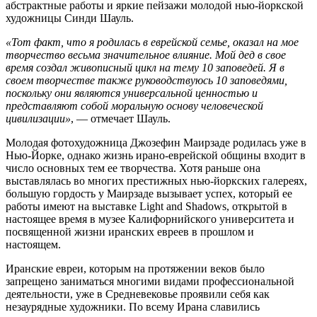
абстрактные работы и яркие пейзажи молодой нью-йоркской
художницы Синди Шауль.
«Тот факт, что я родилась в еврейской семье, оказал на мое
творчество весьма значительное влияние. Мой дед в свое
время создал живописный цикл на тему 10 заповедей. Я в
своем творчестве также руководствуюсь 10 заповедями,
поскольку они являются универсальной ценностью и
представляют собой моральную основу человеческой
цивилизации»
, — отмечает Шауль.
Молодая фотохудожница Джозефин Маирзаде родилась уже в
Нью-Йорке, однако жизнь ирано-еврейской общины входит в
число основных тем ее творчества. Хотя раньше она
выставлялась во многих престижных нью-йоркских галереях,
большую гордость у Маирзаде вызывает успех, который ее
работы имеют на выставке Light and Shadows, открытой в
настоящее время в музее Калифорнийского университета и
посвященной жизни иранских евреев в прошлом и
настоящем.
Иранские евреи, которым на протяжении веков было
запрещено заниматься многими видами профессиональной
деятельности, уже в Средневековье проявили себя как
незаурядные художники. По всему Ирана славились