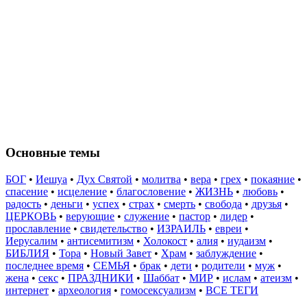
Основные темы
БОГ
•
Иешуа
•
Дух Святой
•
молитва
•
вера
•
грех
•
покаяние
•
спасение
•
исцеление
•
благословение
•
ЖИЗНЬ
•
любовь
•
радость
•
деньги
•
успех
•
страх
•
смерть
•
свобода
•
друзья
•
ЦЕРКОВЬ
•
верующие
•
служение
•
пастор
•
лидер
•
прославление
•
свидетельство
•
ИЗРАИЛЬ
•
евреи
•
Иерусалим
•
антисемитизм
•
Холокост
•
алия
•
иудаизм
•
БИБЛИЯ
•
Тора
•
Новый Завет
•
Храм
•
заблуждение
•
последнее время
•
СЕМЬЯ
•
брак
•
дети
•
родители
•
муж
•
жена
•
секс
•
ПРАЗДНИКИ
•
Шаббат
•
МИР
•
ислам
•
атеизм
•
интернет
•
археология
•
гомосексуализм
•
ВСЕ ТЕГИ