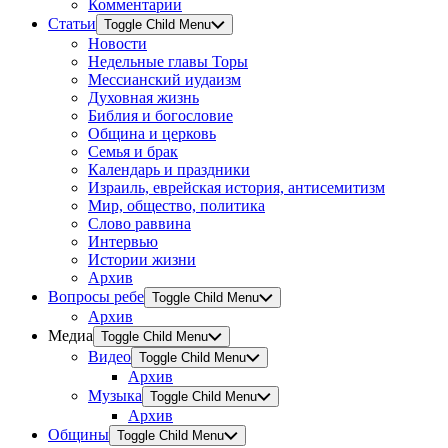
Комментарии
Статьи
Toggle Child Menu
Новости
Недельные главы Торы
Мессианский иудаизм
Духовная жизнь
Библия и богословие
Община и церковь
Семья и брак
Календарь и праздники
Израиль, еврейская история, антисемитизм
Мир, общество, политика
Слово раввина
Интервью
Истории жизни
Архив
Вопросы ребе
Toggle Child Menu
Архив
Медиа
Toggle Child Menu
Видео
Toggle Child Menu
Архив
Музыка
Toggle Child Menu
Архив
Общины
Toggle Child Menu