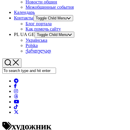
Новости общин
Межобщинные события
Календарь
Контакты
Toggle Child Menu
Блог портала
Как помочь сайту
PL UA GE
Toggle Child Menu
Українська
Polska
ქართულად
художник