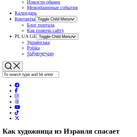
Новости общин
Межобщинные события
Календарь
Контакты
Toggle Child Menu
Блог портала
Как помочь сайту
PL UA GE
Toggle Child Menu
Українська
Polska
ქართულად
Как художница из Израиля спасает