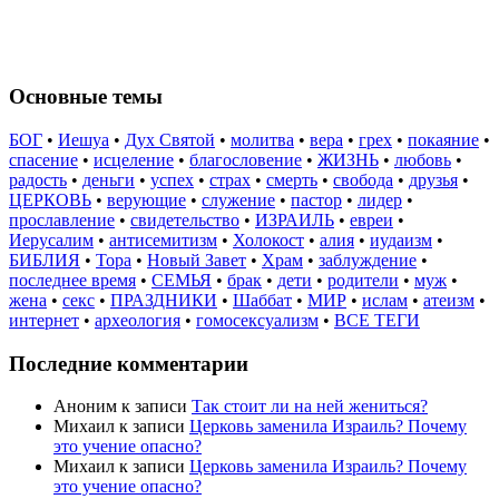
Основные темы
БОГ
•
Иешуа
•
Дух Святой
•
молитва
•
вера
•
грех
•
покаяние
•
спасение
•
исцеление
•
благословение
•
ЖИЗНЬ
•
любовь
•
радость
•
деньги
•
успех
•
страх
•
смерть
•
свобода
•
друзья
•
ЦЕРКОВЬ
•
верующие
•
служение
•
пастор
•
лидер
•
прославление
•
свидетельство
•
ИЗРАИЛЬ
•
евреи
•
Иерусалим
•
антисемитизм
•
Холокост
•
алия
•
иудаизм
•
БИБЛИЯ
•
Тора
•
Новый Завет
•
Храм
•
заблуждение
•
последнее время
•
СЕМЬЯ
•
брак
•
дети
•
родители
•
муж
•
жена
•
секс
•
ПРАЗДНИКИ
•
Шаббат
•
МИР
•
ислам
•
атеизм
•
интернет
•
археология
•
гомосексуализм
•
ВСЕ ТЕГИ
Последние комментарии
Аноним
к записи
Так стоит ли на ней жениться?
Михаил
к записи
Церковь заменила Израиль? Почему
это учение опасно?
Михаил
к записи
Церковь заменила Израиль? Почему
это учение опасно?