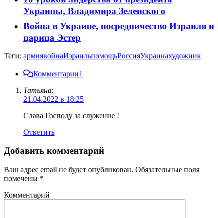
Украины, Владимира Зеленского
Война в Украине, посредничество Израиля и
царица Эстер
Теги:
армия
война
Израиль
помощь
Россия
Украина
художник
Комментарии
1
Татьяна
:
21.04.2022 в 18:25
Слава Господу за служение !
Ответить
Добавить комментарий
Ваш адрес email не будет опубликован.
Обязательные поля
помечены
*
Комментарий