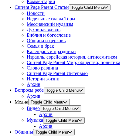
Комментарии
Current Page Parent
Статьи
Toggle Child Menu
Новости
Недельные главы Торы
Мессианский иудаизм
Духовная жизнь
Библия и богословие
Община и церковь
Семья и брак
Календарь и праздники
Израиль, еврейская история, антисемитизм
Current Page Parent
Мир, общество, политика
Слово раввина
Current Page Parent
Интервью
Истории жизни
Архив
Вопросы ребе
Toggle Child Menu
Архив
Медиа
Toggle Child Menu
Видео
Toggle Child Menu
Архив
Музыка
Toggle Child Menu
Архив
Общины
Toggle Child Menu