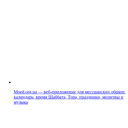
Moed.org.ua — веб-приложение для мессианских общин:
календарь, время Шаббата, Тора, праздники, молитвы и
музыка