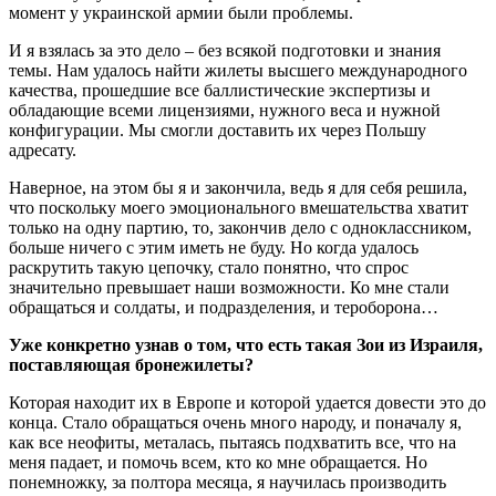
момент у украинской армии были проблемы.
И я взялась за это дело – без всякой подготовки и знания
темы. Нам удалось найти жилеты высшего международного
качества, прошедшие все баллистические экспертизы и
обладающие всеми лицензиями, нужного веса и нужной
конфигурации. Мы смогли доставить их через Польшу
адресату.
Наверное, на этом бы я и закончила, ведь я для себя решила,
что поскольку моего эмоционального вмешательства хватит
только на одну партию, то, закончив дело с одноклассником,
больше ничего с этим иметь не буду. Но когда удалось
раскрутить такую цепочку, стало понятно, что спрос
значительно превышает наши возможности. Ко мне стали
обращаться и солдаты, и подразделения, и тероборона…
Уже конкретно узнав о том, что есть такая Зои из Израиля,
поставляющая бронежилеты?
Которая находит их в Европе и которой удается довести это до
конца. Стало обращаться очень много народу, и поначалу я,
как все неофиты, металась, пытаясь подхватить все, что на
меня падает, и помочь всем, кто ко мне обращается. Но
понемножку, за полтора месяца, я научилась производить