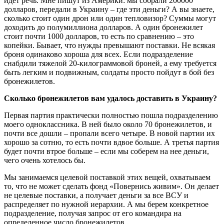
идет речь. Мне пишут из Америки: мы собрали 200000
долларов, передали в Украину – где эти деньги? А вы знаете,
сколько стоит один дрон или один тепловизор? Суммы могут
доходить до полумиллиона долларов. А один бронежилет
стоит почти 1000 долларов, то есть по сравнению – это
копейки. Бывает, что нужды превышают поставки. Не всякая
броня одинаково хороша для всех. Если подразделение
снабдили тяжелой 20-килограммовой броней, а ему требуется
быть легким и подвижным, солдаты просто пойдут в бой без
бронежилетов.
Сколько бронежилетов вам удалось доставить в Украину?
Первая партия практически полностью пошла подразделению
моего одноклассника. В ней было около 70 бронежилетов, и
почти все дошли – пропали всего четыре. В новой партии их
хорошо за сотню, то есть почти вдвое больше. А третья партия
будет почти втрое больше – если мы соберем на нее деньги,
чего очень хотелось бы.
Мы занимаемся целевой поставкой этих вещей, охватываем
то, что не может сделать фонд «Повернись живим». Он делает
не целевые поставки, а получает деньги за все ВСУ и
распределяет по нужной иерархии. А мы берем конкретное
подразделение, получая запрос от его командира на
определенное число бронежилетов.