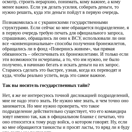
осмотр, строить иерархию, понимать, кому важнее, а кому
менее важно. Если уж делать усилия, собирать деньги, то
нужно решить, куда эти деньги пойдут в первую очередь.
Познакомилась и с украинскими государственными
структурами. Если сейчас ко мне обращается подразделение, я
в первую очередь требую печать для официального запроса,
спрашиваю, обращались ли они к ВСУ, использовали ли они
все «конвенциональные» способы получения бронежилетов,
обращались ли в фонд «Повернись живим», чья прямая
обязанность – обеспечивать их бронежилетами. И только если
эти возможности исчерпаны, а то, что им нужно, не было
получено, я начинаю бегать и искать деньги на их запрос.
Стараюсь сделать это быстрее, узнав, когда их переводят и
куда, чтобы реально успеть, ведь это самое важное.
Так вы носитель государственных тайн?
Нет, я же не интересуюсь точной дислокацией подразделений,
мне не надо этого знать. Не нужно мне знать, и чем точно оно
занимается. Но мне нужно проверить, что такое
подразделение действительно существует, что его командира
зовут именно так, как в официальном бланке с печатью, что
оно относится к тому роду войск, о котором говорят. Ну, если
ко мне обращаются танкисты и просят ласты, то вряд ли я буду