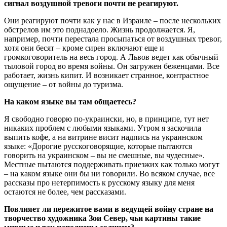
сигнал воздушной тревоги почти не реагируют.
Они реагируют почти как у нас в Израиле – после нескольких
обстрелов им это поднадоело. Жизнь продолжается. Я,
например, почти перестала просыпаться от воздушных тревог,
хотя они бесят – кроме сирен включают еще и
громкоговоритель на весь город. А Львов ведет как обычный
тыловой город во время войны. Он загружен беженцами. Все
работает, жизнь кипит. И возникает странное, контрастное
ощущение – от войны до туризма.
На каком языке вы там общаетесь?
Я свободно говорю по-украински, но, в принципе, тут нет
никаких проблем с любыми языками. Утром я заскочила
выпить кофе, а на витрине висит надпись на украинском
языке: «Дорогие русскоговорящие, которые пытаются
говорить на украинском – вы не смешные, вы чудесные».
Местные пытаются поддерживать приезжих как только могут
– на каком языке они бы ни говорили. Во всяком случае, все
рассказы про нетерпимость к русскому языку для меня
остаются не более, чем рассказами.
Повлияет ли пережитое вами в ведущей войну стране на
творчество художника Зои Север, чьи картины такие