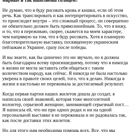
мирные и так наполнены солнцем?
Не думаю, что я буду рисовать кровь и кишки, если об этом
речь. Как транслировать и как интерпретировать в искусство,
то происходит внутри – это сложный процесс, он совершенно
не обязательно должен быть прямолинейным. То, что я вижу,
и то, что я переживаю, скорее, скажется на моем характере,
чем напрямую на том, что я буду рисовать. Хотя я планирую
благотворительную выставку, посвященную украинским
пейзажам и Украине, сразу после победы.
И вы знаете, как бы цинично это ни звучало, но я должна
быть благодарна всему произошедшему, потому что я никогда
в жизни не могла заставить себя общаться с таким
количеством народу, как сейчас. Я никогда не была настолько
уверена в правоте своих целей, того, что я делаю. Никогда в
жизни я настолько не переживала за достигаемый результат.
Когда первая партия наших жилетов дошла до солдат, я
написала своей знакомой, которая тоже многолетний
волонтер, серьезной женщине, занимающей серьезный пост…
Я написала ей, что ни при одних родах и ни на одной
персональной выставке я не переживала и не радовалась так,
как после доставки этих жилетов.
Но для этого нам необходима помощь всех. Все, что мы