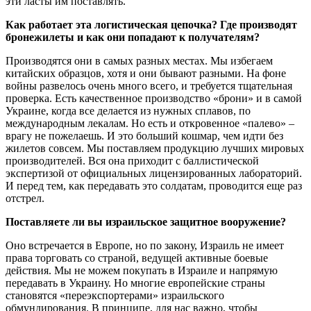
эти ласты им поставлять.
Как работает эта логистическая цепочка? Где производят
бронежилеты и как они попадают к получателям?
Производятся они в самых разных местах. Мы избегаем
китайских образцов, хотя и они бывают разными. На фоне
войны развелось очень много всего, и требуется тщательная
проверка. Есть качественное производство «брони» и в самой
Украине, когда все делается из нужных сплавов, по
международным лекалам. Но есть и откровенное «палево» –
врагу не пожелаешь. И это больший кошмар, чем идти без
жилетов совсем. Мы поставляем продукцию лучших мировых
производителей. Вся она приходит с баллистической
экспертизой от официальных лицензированных лабораторий.
И перед тем, как передавать это солдатам, проводится еще раз
отстрел.
Поставляете ли вы израильское защитное вооружение?
Оно встречается в Европе, но по закону, Израиль не имеет
права торговать со страной, ведущей активные боевые
действия. Мы не можем покупать в Израиле и напрямую
передавать в Украину. Но многие европейские страны
становятся «переэкспортерами» израильского
обмундирования. В принципе, для нас важно, чтобы