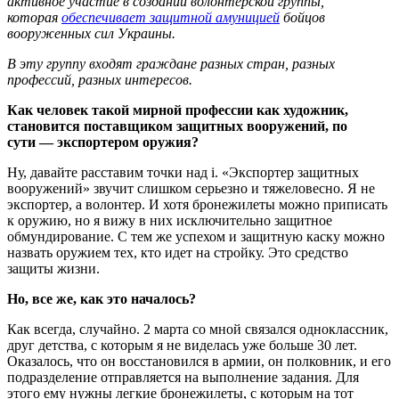
активное участие в создании волонтерской группы,
которая
обеспечивает защитной амуницией
бойцов
вооруженных сил Украины.
В эту группу входят граждане разных стран, разных
профессий, разных интересов.
Как человек такой мирной профессии как художник,
становится поставщиком защитных вооружений, по
сути — экспортером оружия?
Ну, давайте расставим точки над i. «Экспортер защитных
вооружений» звучит слишком серьезно и тяжеловесно. Я не
экспортер, а волонтер. И хотя бронежилеты можно приписать
к оружию, но я вижу в них исключительно защитное
обмундирование. С тем же успехом и защитную каску можно
назвать оружием тех, кто идет на стройку. Это средство
защиты жизни.
Но, все же, как это началось?
Как всегда, случайно. 2 марта со мной связался одноклассник,
друг детства, с которым я не виделась уже больше 30 лет.
Оказалось, что он восстановился в армии, он полковник, и его
подразделение отправляется на выполнение задания. Для
этого ему нужны легкие бронежилеты, с которым на тот