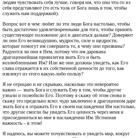
людям чувствовать себя лучше, говоря им, что они что-то из
себя представляют (то есть толк от Бога лишь в том, чтобы
служить нам поддержкой).
Вопрос вот в чем: любят ли эти люди Бога настолько, чтобы
быть достаточно удовлетворенными для того, чтобы принять
существующее положение дел и двигаться дальше? Доверяют
ли они Его великодушию, мудрости, силе и щедрости,
которые помогут им совершить то, к чему они призваны?
Радуются ли они в Нем, потому что им дарована
драгоценнейшая привилегия знать Его и быть
возлюбленными Им? Или же они должны увидеть, как Его
слава отражается в их собственной ценности до того, как
извлекут из этого какую-либо пользу?
Я не отрицаю и не скрываю, насколько это невероятно
важно — знать Бога и служить Ему в том, чтобы другие
узнали и полюбили Его. Поэтому я скажу об этом снова и
скажу это предельно ясно: чудо заключено в драгоценном даре
знать Бога и отражать Его в своем наслаждении Им настолько,
что другие смогли бы увидеть Его ценность через меня и
присоединиться ко мне в наслаждении Им. Истинная
важность – в этом!
Я надеюсь, вы можете почувствовать и увидеть мир, вокруг