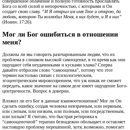
совершенное облачение и полную готовность прославлять
Бога со всей силой и непорочностью, с которыми и Он
создает свою славу.
“И Я открыл им имя Твое и открою, да
любовь, которою Ты возлюбил Меня, в них будет, и Я в них”
(Иоанн. 17:26).
Мог ли Бог ошибиться в отношении
меня?
Должны ли мы говорить разочарованным людям, что их
проблема в слишком высокой самооценке, в то время как они
ощущают себя неудачниками и кусками хлама? Сперва
давайте отбросим слово “самооценка”, потому что этот
термин настолько связан с психологическим,
эгоцентрическим мировоззрением, что уж никак не сможет
передать, какое значение на самом деле имеет ощущение Бого-
центричности. Вопрос в доверии.
Вложил ли его Бог в данные взаимоотношения? Мог ли Он
сделать ошибку, создав человека невзрачным, или нервным,
или слепым, или низким, или полным, или посредственным,
или хилым? Я считаю, что быстрая ретировка к
“самооценочной” терапии безнадежно обольщает и оставляет
настоящую проблему нерешенной, хотя, возможно, помогает