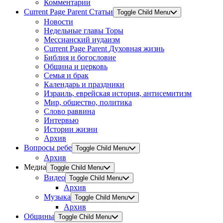
Комментарии
Current Page Parent
Статьи
Toggle Child Menu
Новости
Недельные главы Торы
Мессианский иудаизм
Current Page Parent
Духовная жизнь
Библия и богословие
Община и церковь
Семья и брак
Календарь и праздники
Израиль, еврейская история, антисемитизм
Мир, общество, политика
Слово раввина
Интервью
Истории жизни
Архив
Вопросы ребе
Toggle Child Menu
Архив
Медиа
Toggle Child Menu
Видео
Toggle Child Menu
Архив
Музыка
Toggle Child Menu
Архив
Общины
Toggle Child Menu