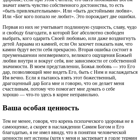
значит иметь чувство собственного достоинства, то есть
«быть привлекательными». Или «быть достойными любви».
Или «Бог кого попало не любит». Это порождает две ошибки.
Первая из них не учитывает подлинную сущность, славу, чудо
и свободу благодати, в которой Бог абсолютно свободен
выбрать, кого одарить Своей любовью, или даже воздвигнуть
детей Авраама из камней, если Он захочет показать нам, что
камни будут вести себя прекрасно. Вторая ошибка состоит в
преуменьшении неизмеримого, великого ощущения Божьей
любви внутри и вокруг себя, вне зависимости от собственной
значимости. В моем представлении, Божья любовь — это Его
дар, позволяющий мне видеть Его, быть с Ним и наслаждаться
Им вечно. Если я пытаюсь взять этот божественный,
драгоценный дар Бога мне и говорю, что он делает меня
счастливым, потому что помогает мне думать о себе
хорошо — что-то здесь в корне неправильно.
Ваша особая ценность
Тем не менее, говоря, что корень психического здоровья не в
самооценке, а скорее в наслаждении Самим Богом и Его
благодатью, я не имел ввиду, что в понятии человеческой
ценности нет истины (хотя у меня и застревает в горле термин