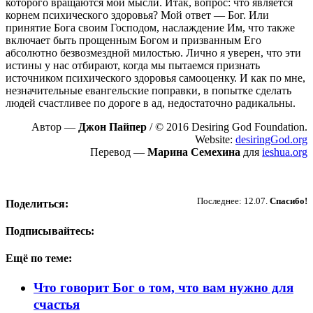
которого вращаются мои мысли. Итак, вопрос: что является
корнем психического здоровья? Мой ответ — Бог. Или
принятие Бога своим Господом, наслаждение Им, что также
включает быть прощенным Богом и призванным Его
абсолютно безвозмездной милостью. Лично я уверен, что эти
истины у нас отбирают, когда мы пытаемся признать
источником психического здоровья самооценку. И как по мне,
незначительные евангельские поправки, в попытке сделать
людей счастливее по дороге в ад, недостаточно радикальны.
Автор —
Джон Пайпер
/ © 2016 Desiring God Foundation.
Website:
desiringGod.org
Перевод —
Марина Семехина
для
ieshua.org
Пожертвовать
Последнее: 12.07.
Спасибо!
Поделиться:
Подписывайтесь:
Ещё по теме:
Что говорит Бог о том, что вам нужно для
счастья