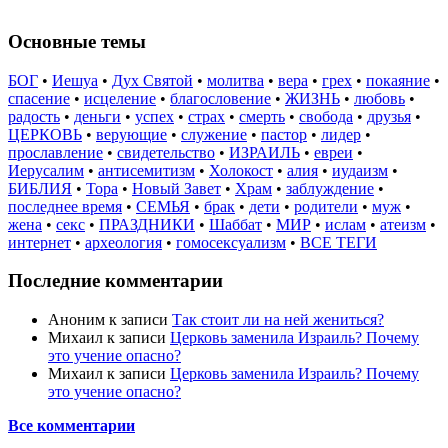
Основные темы
БОГ
•
Иешуа
•
Дух Святой
•
молитва
•
вера
•
грех
•
покаяние
•
спасение
•
исцеление
•
благословение
•
ЖИЗНЬ
•
любовь
•
радость
•
деньги
•
успех
•
страх
•
смерть
•
свобода
•
друзья
•
ЦЕРКОВЬ
•
верующие
•
служение
•
пастор
•
лидер
•
прославление
•
свидетельство
•
ИЗРАИЛЬ
•
евреи
•
Иерусалим
•
антисемитизм
•
Холокост
•
алия
•
иудаизм
•
БИБЛИЯ
•
Тора
•
Новый Завет
•
Храм
•
заблуждение
•
последнее время
•
СЕМЬЯ
•
брак
•
дети
•
родители
•
муж
•
жена
•
секс
•
ПРАЗДНИКИ
•
Шаббат
•
МИР
•
ислам
•
атеизм
•
интернет
•
археология
•
гомосексуализм
•
ВСЕ ТЕГИ
Последние комментарии
Аноним
к записи
Так стоит ли на ней жениться?
Михаил
к записи
Церковь заменила Израиль? Почему
это учение опасно?
Михаил
к записи
Церковь заменила Израиль? Почему
это учение опасно?
Все комментарии