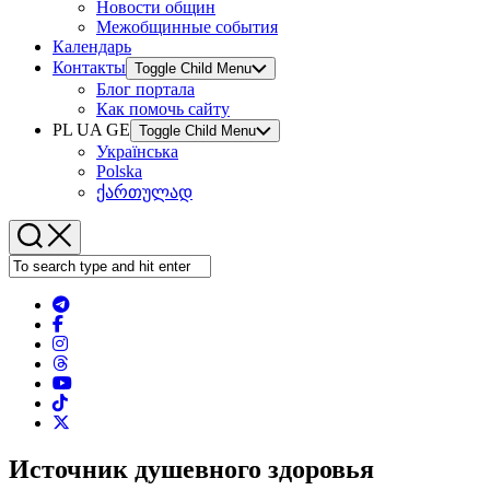
Новости общин
Межобщинные события
Календарь
Контакты
Toggle Child Menu
Блог портала
Как помочь сайту
PL UA GE
Toggle Child Menu
Українська
Polska
ქართულად
Источник душевного здоровья