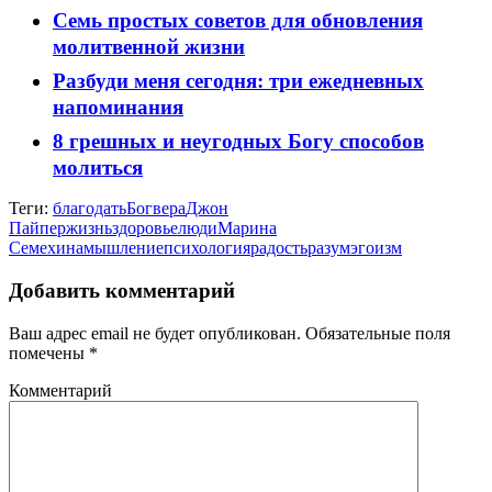
Семь простых советов для обновления
молитвенной жизни
Разбуди меня сегодня: три ежедневных
напоминания
8 грешных и неугодных Богу способов
молиться
Теги:
благодать
Бог
вера
Джон
Пайпер
жизнь
здоровье
люди
Марина
Семехина
мышление
психология
радость
разум
эгоизм
Добавить комментарий
Ваш адрес email не будет опубликован.
Обязательные поля
помечены
*
Комментарий