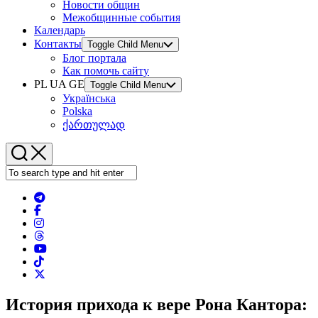
Новости общин
Межобщинные события
Календарь
Контакты
Toggle Child Menu
Блог портала
Как помочь сайту
PL UA GE
Toggle Child Menu
Українська
Polska
ქართულად
История прихода к вере Рона Кантора: