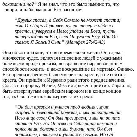
доказать это?”
Я не знал, что это было именно то, что
говорили наблюдавшие Его распятие:
“Других спасал, а Себя Самого не может спасти;
если Он Царь Израилев, пусть теперь сойдет с
креста, и уверуем в Него; уповал на Бога; пусть
теперь избавит Его, если Он угоден Ему. Ибо Он
сказал: Я Божий Сын.” (Матфея 27:42-43)
Она объяснила мне, что во время своей жизни Он сделал
множество чудес, включая исцеление людей с ужасными
болезнями вроде проказы, возвращение парализованным
способности ходить, и даже воскрешение из мертвых. Однако,
Его предназначением было умереть на кресте, а не сойти с
креста. Он пришёл к Израилю ради этого предназначения.
Согласно пророку Исаие, Мессия должен прийти к Израилю,
быть отвергнутым еврейским народом и в конце концов
отдать Свою жизнь как жертву за их грехи:
“Он был презрен и умален пред людьми, муж
скорбей и изведавший болезни, и мы отвращали от
Него лице свое; Он был презираем, и мы ни во что
ставили Его. Но Он взял на Себя наши немощи и
понес наши болезни; а мы думали, что Он был
поражаем, наказуем и уничижен Богом. Но Он