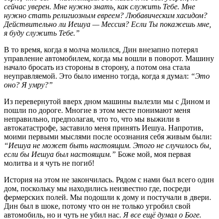
сейчас уверен. Мне нужно знать, как служить Тебе. Мне
нужно стать религиозным евреем? Любавическим хасидом?
Действительно ли Иешуа — Мессия? Если Ты покажешь мне,
я буду служить Тебе.”
В то время, когда я молча молился, Дин внезапно потерял
управление автомобилем, когда мы вошли в поворот. Машину
начало бросать из стороны в сторону, а потом она стала
неуправляемой. Это было именно тогда, когда я думал:
“Это
оно? Я умру?”
Из перевернутой вверх дном машины вылезли мы с Дином и
пошли по дороге. Многие в этом месте понимают меня
неправильно, предполагая, что то, что мы выжили в
автокатастрофе, заставило меня принять Иешуа. Напротив,
моими первыми мыслями после осознания себя живым были:
“Иешуа не может быть настоящим. Этого не случилось бы,
если бы Иешуа был настоящим.”
Боже мой, моя первая
молитва и я чуть не погиб!
История на этом не закончилась. Рядом с нами был всего один
дом, поскольку мы находились неизвестно где, посреди
фермерских полей. Мы подошли к дому и постучали в двери.
Дин был в шоке, потому что он не только угробил свой
автомобиль, но и чуть не убил нас.
Я все ещё думал о Боге.