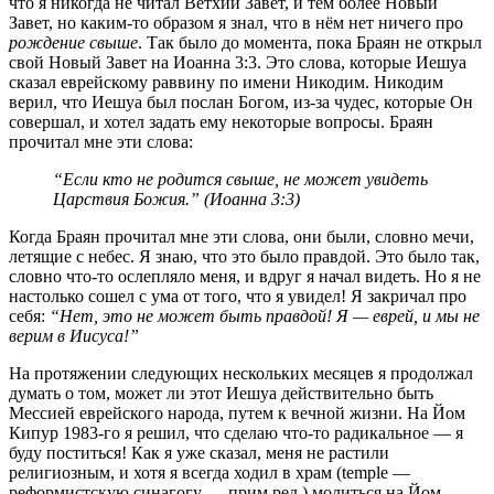
что я никогда не читал Ветхий Завет, и тем более Новый
Завет, но каким-то образом я знал, что в нём нет ничего про
рождение свыше
. Так было до момента, пока Браян не открыл
свой Новый Завет на Иоанна 3:3. Это слова, которые Иешуа
сказал еврейскому раввину по имени Никодим. Никодим
верил, что Иешуа был послан Богом, из-за чудес, которые Он
совершал, и хотел задать ему некоторые вопросы. Браян
прочитал мне эти слова:
“Если кто не родится свыше, не может увидеть
Царствия Божия.” (Иоанна 3:3)
Когда Браян прочитал мне эти слова, они были, словно мечи,
летящие с небес. Я знаю, что это было правдой. Это было так,
словно что-то ослепляло меня, и вдруг я начал видеть. Но я не
настолько сошел с ума от того, что я увидел! Я закричал про
себя:
“Нет, это не может быть правдой! Я — еврей, и мы не
верим в Иисуса!”
На протяжении следующих нескольких месяцев я продолжал
думать о том, может ли этот Иешуа действительно быть
Мессией еврейского народа, путем к вечной жизни. На Йом
Кипур 1983-го я решил, что сделаю что-то радикальное — я
буду поститься! Как я уже сказал, меня не растили
религиозным, и хотя я всегда ходил в храм (temple —
реформистскую синагогу — прим.ред.) молиться на Йом