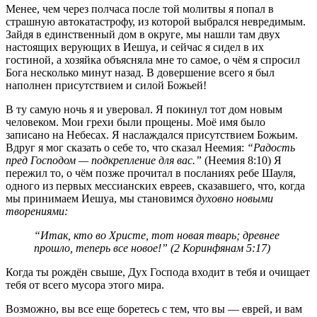
Менее, чем через полчаса после той молитвы я попал в
страшную автокатастрофу, из которой выбрался невредимым.
Зайдя в единственный дом в округе, мы нашли там двух
настоящих верующих в Иешуа, и сейчас я сидел в их
гостиной, а хозяйка объясняла мне то самое, о чём я спросил
Бога несколько минут назад. В довершение всего я был
наполнен присутствием и силой Божьей!
В ту самую ночь я и уверовал. Я покинул тот дом новым
человеком. Мои грехи были прощены. Моё имя было
записано на Небесах. Я наслаждался присутствием Божьим.
Вдруг я мог сказать о себе то, что сказал Неемия:
“Радость
пред Господом — подкрепление для вас.”
(Неемия 8:10) Я
пережил то, о чём позже прочитал в посланиях ребе Шауля,
одного из первых мессианских евреев, сказавшего, что, когда
мы принимаем Иешуа, мы становимся
духовно новыми
творениями:
“Итак, кто во Христе, тот новая тварь; древнее
прошло, теперь все новое!” (2 Коринфянам 5:17)
Когда ты рождён свыше, Дух Господа входит в тебя и очищает
тебя от всего мусора этого мира.
Возможно, вы все еще боретесь с тем, что вы — еврей, и вам