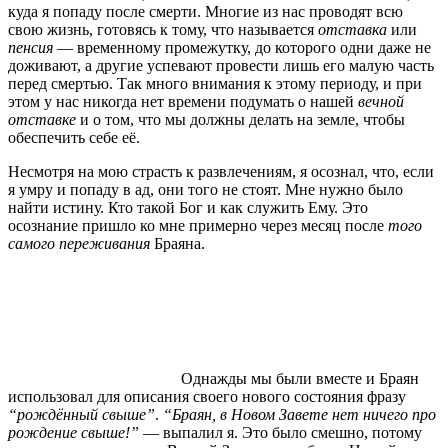
куда я попаду после смерти. Многие из нас проводят всю
свою жизнь, готовясь к тому, что называется
отставка
или
пенсия
— временному промежутку, до которого одни даже не
доживают, а другие успевают провести лишь его малую часть
перед смертью. Так много внимания к этому периоду, и при
этом у нас никогда нет времени подумать о нашей
вечной
отставке
и о том, что мы должны делать на земле, чтобы
обеспечить себе её.
Несмотря на мою страсть к развлечениям, я осознал, что, если
я умру и попаду в ад, они того не стоят. Мне нужно было
найти истину. Кто такой Бог и как служить Ему. Это
осознание пришло ко мне примерно через месяц после
того
самого переживания
Браяна.
Однажды мы были вместе и Браян
использовал для описания своего нового состояния фразу
“рождённый свыше”
.
“Браян, в Новом Завете нет ничего про
рождение свыше!”
— выпалил я. Это было смешно, потому