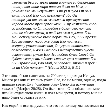
изъязвлен был за грехи наши и мучим за беззакония
наши; наказание мира нашего было на Нем, и
ранами Его мы исцелились. От уз и суда Он был
взят; но род Его кто изъяснит? ибо Он
отторгнут от земли живых; за преступления
народа Моего претерпел казнь. Ему назначали гроб
со злодеями, но Он погребен у богатого, потому
что не сделал греха, и не было лжи в устах Его.
Но Господу угодно было поразить Его, и Он предал
Его мучению; когда же душа Его принесет
жертву умилостивления, Он узрит потомство
долговечное, и воля Господня благоуспешно будет
исполняться рукою Его. На подвиг души Своей Он
будет смотреть с довольством; чрез познание Его
Он, Праведник, Раб Мой, оправдает многих и грехи
их на Себе понесет.” (Исаия 53:3-5, 8-11)
Эти слова были написаны за 700 лет до прихода Иешуа.
Много раз они пытались убить Его, но не могли, однако, когда
пришло время Ему
“отдать душу Свою для искупления
многих”
(Матфея 20:28), Он был готов. Она объяснила мне,
что Он отдал свою жизнь и взял мои грехи, и потому мне не
надо будет страдать за них.
Как еврей, я всегда думал, что это то, почему мы постимся на