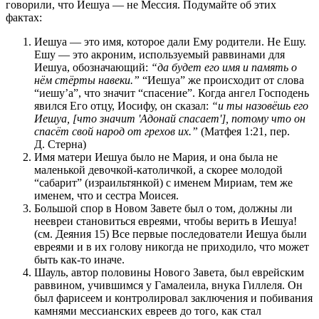
говорили, что Иешуа — не Мессия. Подумайте об этих
фактах:
Иешуа — это имя, которое дали Ему родители. Не Ешу.
Ешу — это акроним, используемый раввинами для
Иешуа, обозначающий:
“да будет его имя и память о
нём стёрты навеки.”
“Иешуа” же происходит от слова
“иешу’а”, что значит “спасение”. Когда ангел Господень
явился Его отцу, Иосифу, он сказал:
“и ты назовёшь его
Иешуа, [что значит 'Адонай спасает'], потому что он
спасёт свой народ от грехов их.”
(Матфея 1:21, пер.
Д. Стерна)
Имя матери Иешуа было не Мария, и она была не
маленькой девочкой-католичкой, а скорее молодой
“сабарит” (израильтянкой) с именем Мириам, тем же
именем, что и сестра Моисея.
Большой спор в Новом Завете был о том, должны ли
неевреи становиться евреями, чтобы верить в Иешуа!
(см. Деяния 15) Все первые последователи Иешуа были
евреями и в их голову никогда не приходило, что может
быть как-то иначе
.
Шауль, автор половины Нового Завета, был еврейским
раввином, учившимся у Гамалеила, внука Гиллеля. Он
был фарисеем и контролировал заключения и побивания
камнями мессианских евреев до того, как стал