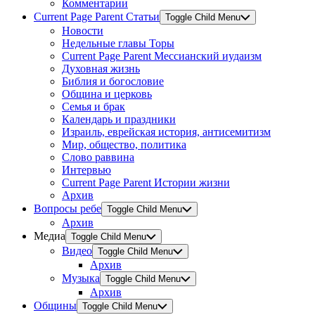
Комментарии
Current Page Parent
Статьи
Toggle Child Menu
Новости
Недельные главы Торы
Current Page Parent
Мессианский иудаизм
Духовная жизнь
Библия и богословие
Община и церковь
Семья и брак
Календарь и праздники
Израиль, еврейская история, антисемитизм
Мир, общество, политика
Слово раввина
Интервью
Current Page Parent
Истории жизни
Архив
Вопросы ребе
Toggle Child Menu
Архив
Медиа
Toggle Child Menu
Видео
Toggle Child Menu
Архив
Музыка
Toggle Child Menu
Архив
Общины
Toggle Child Menu