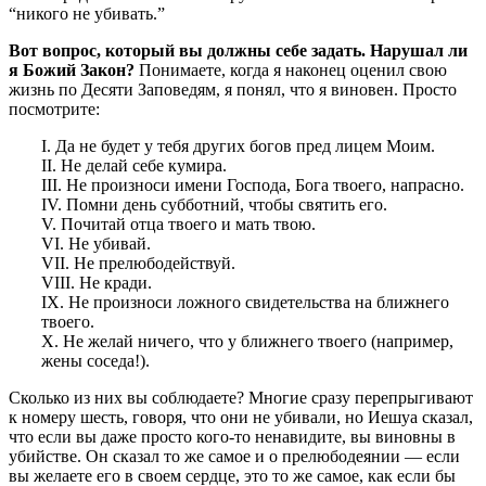
“никого не убивать.”
Вот вопрос, который вы должны себе задать. Нарушал ли
я Божий Закон?
Понимаете, когда я наконец оценил свою
жизнь по Десяти Заповедям, я понял, что я виновен. Просто
посмотрите:
I. Да не будет у тебя других богов пред лицем Моим.
II. Не делай себе кумира.
III. Не произноси имени Господа, Бога твоего, напрасно.
IV. Помни день субботний, чтобы святить его.
V. Почитай отца твоего и мать твою.
VI. Не убивай.
VII. Не прелюбодействуй.
VIII. Не кради.
IX. Не произноси ложного свидетельства на ближнего
твоего.
X. Не желай ничего, что у ближнего твоего (например,
жены соседа!).
Сколько из них вы соблюдаете? Многие сразу перепрыгивают
к номеру шесть, говоря, что они не убивали, но Иешуа сказал,
что если вы даже просто кого-то ненавидите, вы виновны в
убийстве. Он сказал то же самое и о прелюбодеянии — если
вы желаете его в своем сердце, это то же самое, как если бы