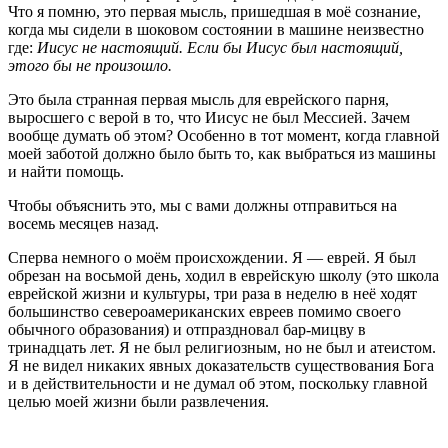
Что я помню, это первая мысль, пришедшая в моё сознание,
когда мы сидели в шоковом состоянии в машине неизвестно
где:
Иисус не настоящий. Если бы Иисус был настоящий,
этого бы не произошло.
Это была странная первая мысль для еврейского парня,
выросшего с верой в то, что Иисус не был Мессией. Зачем
вообще думать об этом? Особенно в тот момент, когда главной
моей заботой должно было быть то, как выбраться из машины
и найти помощь.
Чтобы объяснить это, мы с вами должны отправиться на
восемь месяцев назад.
Сперва немного о моём происхождении. Я — еврей. Я был
обрезан на восьмой день, ходил в еврейскую школу (это школа
еврейской жизни и культуры, три раза в неделю в неё ходят
большинство североамериканских евреев помимо своего
обычного образования) и отпраздновал бар-мицву в
тринадцать лет. Я не был религиозным, но не был и атеистом.
Я не видел никаких явных доказательств существования Бога
и в действительности и не думал об этом, поскольку главной
целью моей жизни были развлечения.