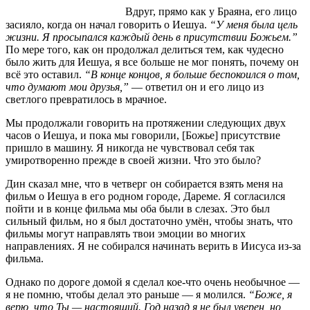
Вдруг, прямо как у Браяна, его лицо
засияло, когда он начал говорить о Иешуа.
“У меня была цель
жизни. Я просыпался каждый день в присутствии Божьем.”
По мере того, как он продолжал делиться тем, как чудесно
было жить для Иешуа, я все больше не мог понять, почему он
всё это оставил.
“В конце концов, я больше беспокоился о том,
что думают мои друзья,”
— ответил он и его лицо из
светлого превратилось в мрачное.
Мы продолжали говорить на протяжении следующих двух
часов о Иешуа, и пока мы говорили, [Божье] присутствие
пришло в машину. Я никогда не чувствовал себя так
умиротворенно прежде в своей жизни. Что это было?
Дин сказал мне, что в четверг он собирается взять меня на
фильм о Иешуа в его родном городе, Дареме. Я согласился
пойти и в конце фильма мы оба были в слезах. Это был
сильный фильм, но я был достаточно умён, чтобы знать, что
фильмы могут направлять твои эмоции во многих
направлениях. Я не собирался начинать верить в Иисуса из-за
фильма.
Однако по дороге домой я сделал кое-что очень необычное —
я не помню, чтобы делал это раньше — я молился.
“Боже, я
верю, что Ты — настоящий. Год назад я не был уверен, но