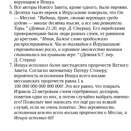
верующим в Иешуа.
Все авторы Нового Завета, кроме одного, были евреями.
Десятки тысяч евреев в Иерусалиме поверили, что Он
— Мессия.
“Видишь, брат, сколько верующих среди
иудеян — многие десятки тысяч, и все они ревнители
Торы.” (Деяния 21:20, пер. Д. Стерна).
Его еврейскими
приверженцами были люди разных слоев, от раввинов
до крестьян.
“Итак, Божье слово продолжало
распространяться. Число талмидим в Йерушалаиме
стремительно росло, и огромное множество коганим
становились послушными вере.”
(Деяния 6:7, пер.
Д. Стерна)
Иешуа исполнил более шестидесяти пророчеств Ветхого
Завета. Согласно математику Питеру Стонеру,
вероятность исполнения Иешуа всего восьми
мессианских пророчеств равна 1 к
100 000 000 000 000 000! Это все равно, что покрыть
Израиль 22-метровым слоем серебрянных долларов,
пометив один из них, и потом случайно выбрать именно
его! Позвольте мне написать это ещё раз на всякий
случай, если не очень понятно:
Это вероятность
исполнения кем-то всего восьми пророчеств о Мессии, а
Иешуа исполнил 60!