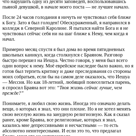
что нарушить одну из десяти заповедей, воспользовавшись
пьяной девушкой, в начале моего поста — не лучшее начало.
После 24 часов голодания я ничуть не чувствовал себя ближе
к Богу. Зато я был голоден! Обескураженный, я направился в
колледж в Северной Каролине. Я пытался найти Бога и я не
чувствовал сейчас себя ни на шаг ближе к Нему, чем когда я
начал.
Примерно месяц спустя я был дома во время пятидневных
школьных каникул, когда столкнулся с Браяном. Разговор
быстро перешел на Иешуа. Честно говоря, у меня был всего
один вопрос к нему. Моё еврейское наследие было важно, но я
готов был терпеть критику и даже преследования со стороны
моих собратьев, если бы на самом деле оказалось, что Иешуа
— Мессия. Но как 18-летний, любящий повеселиться парень,
я спросил Браяна вот это:
“Твоя жизнь сейчас лучше, чем
прежде?”
Понимаете, я любил свою жизнь. Иногда это означало делать
вещи, о которых я знал, что они плохие. Но я не хотел менять
свою веселую жизнь на занудную религиозную. Как я сказал
ранее, кроме Браяна, все религиозные, которых я знал,
казались мне депрессивными и несчастными — то есть
абсолютно неинтересными. И если это то, что предлагал