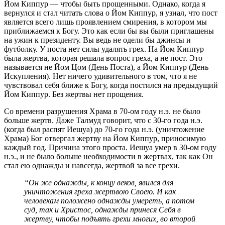
Йом Киппур — чтобы быть прощенными. Однако, когда я
вернулся и стал читать слова о Йом Киппур, я узнал, что пост
является всего лишь проявлением смирения, в котором мы
приближаемся к Богу. Это как если бы вы были приглашены
на ужин к президенту. Вы ведь не одели бы джинсы и
футболку. У поста нет силы удалять грех. На Йом Киппур
была жертва, которая решала вопрос греха, а не пост. Это
называется не Йом Цом (День Поста), а Йом Киппур (День
Искупления). Нет ничего удивительного в том, что я не
чувствовал себя ближе к Богу, когда постился на предыдущий
Йом Киппур. Без жертвы нет прощения.
Со времени разрушения Храма в 70-ом году н.э. не было
больше жертв. Даже Талмуд говорит, что с 30-го года н.э.
(когда был распят Иешуа) до 70-го года н.э. (уничтожение
Храма) Бог отвергал жертву на Йом Киппур, приносимую
каждый год. Причина этого проста. Иешуа умер в 30-ом году
н.э., и не было больше необходимости в жертвах, так как Он
стал ею однажды и навсегда, жертвой за все грехи.
“Он же однажды, к концу веков, явился для
уничтожения греха жертвою Своею. И как
человекам положено однажды умереть, а потом
суд, так и Христос, однажды принеся Себя в
жертву, чтобы подъять грехи многих, во второй