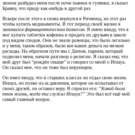
звонок разбудил меня после ночи пьянки и гулянки, я сказал
Браяну, что приду как-нибудь в другой раз.
Вскоре после этого я снова вернулся в Ричмонд, на этот раз
чтобы купить медикаменты. В тот период своей жизни я
занимался
фармацевтическим бизнесом
. Я имею ввиду, что я
мог купить таблетки кофеина и продать их друзьям в школе
под видом спидов. Они не знали разницы, это было легально
и у меня, таким образом, были кое-какие деньги на мелкие
расходы. На обратном пути мы с Дином, парнем, который
подвозил меня, начали разговор о религии. Я сказал ему, что
мой друг был “рождён свыше” и говорил со мной о Иешуа.
Он сказал мне, что он тоже был верующим.
Он имел ввиду, что в старших классах он отдал свою жизнь
Иешуа, но позже из-за давления, которое он испытывал от
своих друзей, он оставил веру. Я спросил его:
“Какой была
твоя жизнь, когда ты служил Иешуа?”
Это был всё ещё мой
самый главный вопрос.