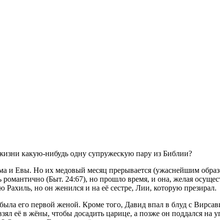
й жизни какую-нибудь одну супружескую пару из Библии?
и Евы. Но их медовый месяц прерывается (ужаснейшим образом)
романтично (Быт. 24:67), но прошло время, и она, желая осущес
 Рахиль, но он женился и на её сестре, Лии, которую презирал.
была его первой женой. Кроме того, Давид впал в блуд с Вирсав
зял её в жёны, чтобы досадить царице, а позже он поддался на 