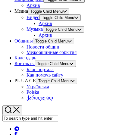
Архив
Медиа
Toggle Child Menu
Видео
Toggle Child Menu
Архив
Музыка
Toggle Child Menu
Архив
Общины
Toggle Child Menu
Новости общин
Межобщинные события
Календарь
Контакты
Toggle Child Menu
Блог портала
Как помочь сайту
PL UA GE
Toggle Child Menu
Українська
Polska
ქართულად