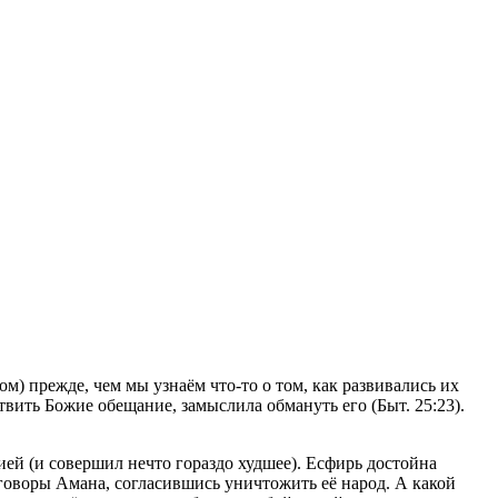
 прежде, чем мы узнаём что-то о том, как развивались их
твить Божие обещание, замыслила обмануть его (Быт. 25:23).
ией (и совершил нечто гораздо худшее). Есфирь достойна
уговоры Амана, согласившись уничтожить её народ. А какой