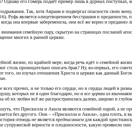
и? Однако его Гомерь подаёт пример лишь в дурных поступках, к
одражания. Так, хотя Авраам и подвергал опасности свою жену, 
т. 3:6). Руфь является олицетворением бесстрашия и преданности
 когда она впервые забеременела, они всё же верно и преданно 
нимания семейную пару, скрытую на страницах посланий апостол
ищение многих в ранней церкви.
мейной жизни, по крайней мере, когда речь идёт о семейной жиз
 смог столь проницательно описать брак? Ну, во-первых, его со
лее того, он изучал отношения Христа и церкви как данный Богом
ьи.
ее всех прочих, и не только его сердце, но и сердца людей в ра
душу, которых не я один благодарю, но и
все церкви из язычников
а об их любви всё же распространилась далеко, широко и глубок
ркнуть, что Прискилла и Акила являются семейной парой, а не п
нается без другого. Они – «Прискилла и Акила», одна плоть, в 
история отнюдь не является
предписанием
для каждой христианско
же супружеской верности и плодоносности, какую проявили они в