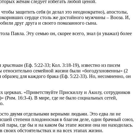
оторых жёнам следует избегать любой ценой.
чтобы защитить себя (и делал это неоднократно), апостолы,
, покоривших сердце столь же достойного мужчины – Вооза. И,
любили друг друга и своего помазанного сына.
а Павла. Эту семью он, скорее всего, знал (и уважал) более
ни
христиан
(Еф. 5:22-33; Кол. 3:18-19), известно из писем
веты относительно семейной жизни были «богодухновенны» (2
 образец для каждого брака (Еф. 5:22-33). Но, несомненно, он
зных церквах. «Приветствуйте Прискиллу и Акилу, сотрудников
)» (Рим. 16:3-4). В мире, где не было социальных сетей,
о.
росто двумя отдельными верными людьми. Это едва ли не
высшей степени плодоносная в благом деле, один брачный союз,
й пары, где бы и на каком бы этапе жизни она ни находилась.
 своих обстоятельствах и на всех этапах жизни.