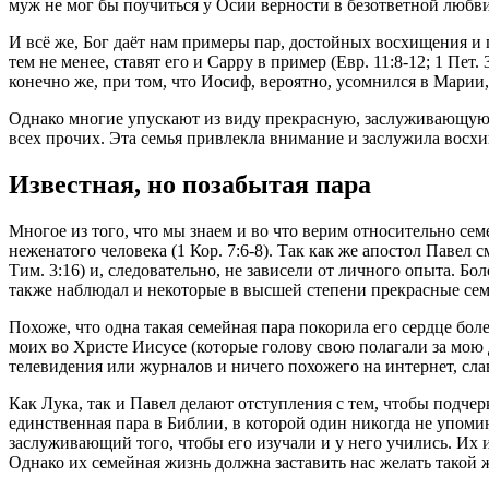
муж не мог бы поучиться у Осии верности в безответной любв
И всё же, Бог даёт нам примеры пар, достойных восхищения и п
тем не менее, ставят его и Сарру в пример (Евр. 11:8-12; 1 Пе
конечно же, при том, что Иосиф, вероятно, усомнился в Марии,
Однако многие упускают из виду прекрасную, заслуживающую в
всех прочих. Эта семья привлекла внимание и заслужила восх
Известная, но позабытая пара
Многое из того, что мы знаем и во что верим относительно се
неженатого человека (1 Кор. 7:6-8). Так как же апостол Павел
Тим. 3:16) и, следовательно, не зависели от личного опыта. Бо
также наблюдал и некоторые в высшей степени прекрасные сем
Похоже, что одна такая семейная пара покорила его сердце бол
моих во Христе Иисусе (которые голову свою полагали за мою 
телевидения или журналов и ничего похожего на интернет, слав
Как Лука, так и Павел делают отступления с тем, чтобы подче
единственная пара в Библии, в которой один никогда не упоми
заслуживающий того, чтобы его изучали и у него учились. Их 
Однако их семейная жизнь должна заставить нас желать такой 