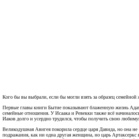
К
ого бы вы выбрали, если бы могли взять за образец семейно
Первые главы книги Бытие показывают блаженную жизнь Адама 
семейные отношения. У Исаака и Ревекки также всё начиналось 
Иаков долго и усердно трудился, чтобы получить свою любимую
Великодушная Авигея покорила сердце царя Давида, но она не 
подражания, как ни одна другая женщина, но царь Артаксеркс в