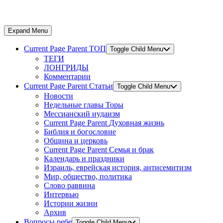
Expand Menu
Current Page Parent
ТОП
Toggle Child Menu
ТЕГИ
ЛОНГРИДЫ
Комментарии
Current Page Parent
Статьи
Toggle Child Menu
Новости
Недельные главы Торы
Мессианский иудаизм
Current Page Parent
Духовная жизнь
Библия и богословие
Община и церковь
Current Page Parent
Семья и брак
Календарь и праздники
Израиль, еврейская история, антисемитизм
Мир, общество, политика
Слово раввина
Интервью
Истории жизни
Архив
Вопросы ребе
Toggle Child Menu