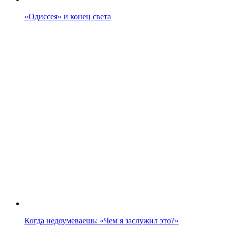
«Одиссея» и конец света
Когда недоумеваешь: «Чем я заслужил это?»