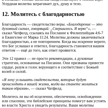
Усердная молитва затрагивает дух, душу и тело.
12. Молитесь с благодарностью
Благодарность — свидетельство веры.
«Благодарение — это
духовный сигнал, говорящий: „Свершилось. Я верю“»
, —
сказал Чатфилд, ссылаясь на Послание к Филиппийцам 4:6-7
и Евангелие от Марка 11:24. Молитвы должны заканчиваться
благодарностью, а не повторением. Когда вы искренне верите,
что Бог услышал и ответил, благодарность становится вашим
ответом — ещё до того, как ответ проявится.
Эти 12 правил — не просто рекомендации, а духовные
стратегии, основанные на Писании. Они призваны привести
сердце, разум и голос верующего в соответствие с Божьей
волей и силой.
«Я хочу услышать свидетельства, которые будут
происходить в вашей жизни, когда вы станете молиться
таким образом»
, — сказал Чатфилд.
Молитесь ли вы об исцелении, обеспечении, освобождении
или спасении, эти библейские принципы помогут вам устоять
во власти Христа и увидеть результаты. Ваши молитвы