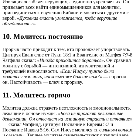
Изоляция ослабляет верующих, а единство укрепляет их. Он
призывает всех найти единомышленников для молитвы,
присоединиться к изучению Библии и молиться с другими с
верой.
«Духовная власть умножается, когда верующие
объединяются».
10. Молитесь постоянно
Прорыв часто приходит к тем, кто продолжает упорствовать.
Цитируя Евангелие от Луки 18:1 и Евангелие от Матфея 7:7-8,
Чатфилд сказал:
«Иногда приходится бороться»
. Он сравнил
молитву с борьбой — интенсивной, изнурительной и
требующей выносливости.
«Если Иисусу нужно было
молиться всю ночь, насколько же больше нам?»
— спросил
он. Настойчивость — ключ к прорыву.
11. Молитесь горячо
Молитва должна отражать неотложность и эмоциональность,
лежащие в основе нужды.
«Бога не трогают религиозные
декламации, Он отвечает на истинную страсть и отчаяние»
,
— сказал Чатфилд, цитируя Послание к Евреям 5:7 и
Послание Иакова 5:16. Сам Иисус молился
«с сильным воплем
и слезами»
. Теплые молитвы свидетельствуют о теплой вере.