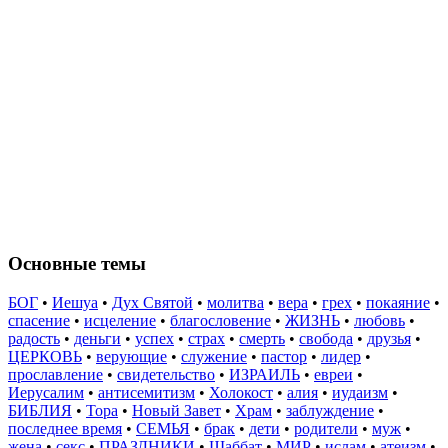
Основные темы
БОГ
•
Иешуа
•
Дух Святой
•
молитва
•
вера
•
грех
•
покаяние
•
спасение
•
исцеление
•
благословение
•
ЖИЗНЬ
•
любовь
•
радость
•
деньги
•
успех
•
страх
•
смерть
•
свобода
•
друзья
•
ЦЕРКОВЬ
•
верующие
•
служение
•
пастор
•
лидер
•
прославление
•
свидетельство
•
ИЗРАИЛЬ
•
евреи
•
Иерусалим
•
антисемитизм
•
Холокост
•
алия
•
иудаизм
•
БИБЛИЯ
•
Тора
•
Новый Завет
•
Храм
•
заблуждение
•
последнее время
•
СЕМЬЯ
•
брак
•
дети
•
родители
•
муж
•
жена
•
секс
•
ПРАЗДНИКИ
•
Шаббат
•
МИР
•
ислам
•
атеизм
•