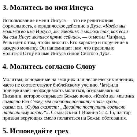
3. Молитесь во имя Иисуса
Использование имени Иисуса — это не религиозная
формальность, а юридическое действие в Духе.
«Когда мы
молимся во имя Иисуса, мы говорим: я молюсь так, как если
бы сам Иисус молился прямо сейчас»
, — отметил Чатфилд.
Речь идёт о том, чтобы вносить Его характер и поручение в
каждую молитву. Он напоминает нам, что правильно
молиться Отцу во имя Иисуса силой Святого Духа.
4. Молитесь согласно Слову
Молитвы, основанные на эмоциях или человеческих мнениях,
часто не соответствуют библейскому учению. Чатфилд
подчёркивает необходимость молиться, основываясь на
Писании, которое открывает Божью волю.
«Когда мы молимся
согласно Его Слову, мы подобны адвокату в зале суда»
, —
сказал он.
«Судья скажет: „Давайте поступать согласно
написанному закону“»
. Ссылаясь на 1 Иоанна 5:14-15, пастор
призвал верующих смело полагаться на Божьи обетования.
5. Исповедайте грех