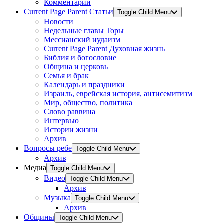
Комментарии
Current Page Parent
Статьи
Toggle Child Menu
Новости
Недельные главы Торы
Мессианский иудаизм
Current Page Parent
Духовная жизнь
Библия и богословие
Община и церковь
Семья и брак
Календарь и праздники
Израиль, еврейская история, антисемитизм
Мир, общество, политика
Слово раввина
Интервью
Истории жизни
Архив
Вопросы ребе
Toggle Child Menu
Архив
Медиа
Toggle Child Menu
Видео
Toggle Child Menu
Архив
Музыка
Toggle Child Menu
Архив
Общины
Toggle Child Menu