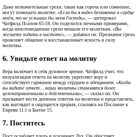
Даже незначительные грехи, такие как горечь или сомнение,
могут помешать молитве.
«Если бы я видел беззаконие в сердце
моём, то не услышал бы меня Господь»
, — цитировал
Чатфилд Псалом 65:18. Он поделился личными примерами,
когда неисповеданные грехи мешали его молитвам.
«Вы
желаете ходить в чистоте»
, — добавил он. Признание греха
проясняет общение и восстанавливает ясность и силу
молитвы.
6. Увидьте ответ на молитву
Вера включает в себя духовное зрение. Чатфилд учит, что
визуализация ответа на молитву укрепляет веру и
способствует гармонии между сердцем и обещанием.
«Когда
вы видите ответ… ваши молитвы становятся более
целенаправленными и действенными»
, — сказал он. Он
призывает вести дневник ответов на молитвы и представлять,
как выглядит и ощущается прорыв, ссылаясь на Послание к
Евреям 11:1 и Бытие 15.
7. Поститесь
Пост ослабляет плоть и усиливает Дух. Он обостряет