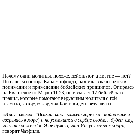
П
очему одни молитвы, похоже, действуют, а другие — нет?
По словам пастора Капа Чатфилда, разница заключается в
понимании и применении библейских принципов. Опираясь
на Евангелие от Марка 11:23, он излагает 12 библейских
правил, которые помогают верующим молиться с той
властью, которую задумал Бог, и видеть результаты.
«Иисус сказал: “Всякий, кто скажет горе сей: 'поднимись и
ввергнись в море', и не усомнится в сердце своём… будет ему,
что ни скажет”». Я не думаю, что Иисус смягчал удар»
, —
говорит Чатфилд.