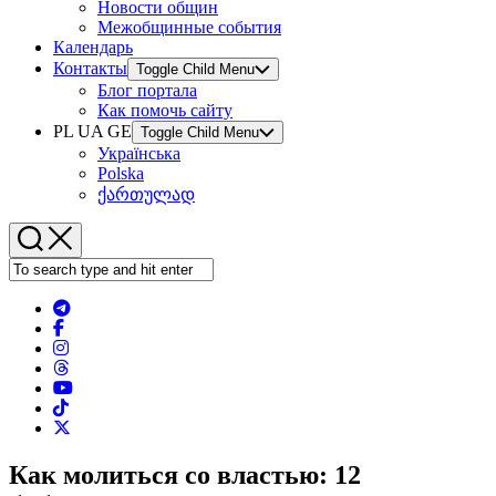
Новости общин
Межобщинные события
Календарь
Контакты
Toggle Child Menu
Блог портала
Как помочь сайту
PL UA GE
Toggle Child Menu
Українська
Polska
ქართულად
Как молиться со властью: 12