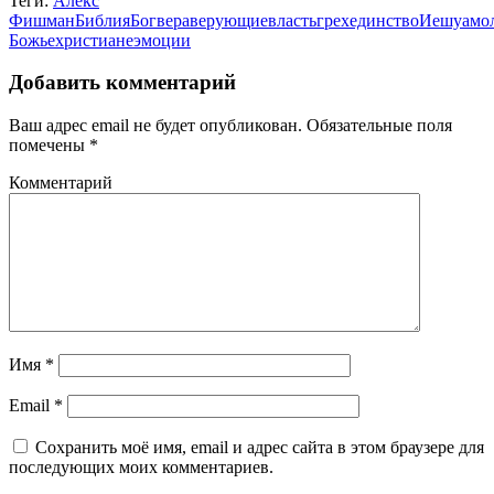
Теги:
Алекс
Фишман
Библия
Бог
вера
верующие
власть
грех
единство
Иешуа
мо
Божье
христиане
эмоции
Добавить комментарий
Ваш адрес email не будет опубликован.
Обязательные поля
помечены
*
Комментарий
Имя
*
Email
*
Сохранить моё имя, email и адрес сайта в этом браузере для
последующих моих комментариев.