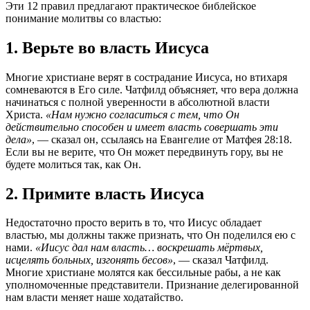
Эти 12 правил предлагают практическое библейское
понимание молитвы со властью:
1. Верьте во власть Иисуса
Многие христиане верят в сострадание Иисуса, но втихаря
сомневаются в Его силе. Чатфилд объясняет, что вера должна
начинаться с полной уверенности в абсолютной власти
Христа.
«Нам нужно согласиться с тем, что Он
действительно способен и имеет власть совершать эти
дела»
, — сказал он, ссылаясь на Евангелие от Матфея 28:18.
Если вы не верите, что Он может передвинуть гору, вы не
будете молиться так, как Он.
2. Примите власть Иисуса
Недостаточно просто верить в то, что Иисус обладает
властью, мы должны также признать, что Он поделился ею с
нами.
«Иисус дал нам власть… воскрешать мёртвых,
исцелять больных, изгонять бесов»
, — сказал Чатфилд.
Многие христиане молятся как бессильные рабы, а не как
уполномоченные представители. Признание делегированной
нам власти меняет наше ходатайство.