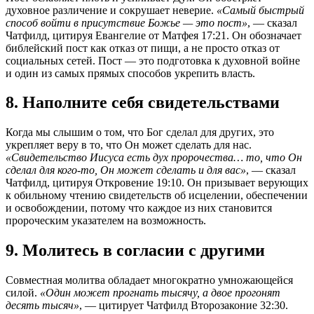
духовное различение и сокрушает неверие.
«Самый быстрый
способ войти в присутствие Божье — это пост»
, — сказал
Чатфилд, цитируя Евангелие от Матфея 17:21. Он обозначает
библейский пост как отказ от пищи, а не просто отказ от
социальных сетей. Пост — это подготовка к духовной войне
и один из самых прямых способов укрепить власть.
8. Наполните себя свидетельствами
Когда мы слышим о том, что Бог сделал для других, это
укрепляет веру в то, что Он может сделать для нас.
«Свидетельство Иисуса есть дух пророчества… то, что Он
сделал для кого-то, Он может сделать и для вас»
, — сказал
Чатфилд, цитируя Откровение 19:10. Он призывает верующих
к обильному чтению свидетельств об исцелении, обеспечении
и освобождении, потому что каждое из них становится
пророческим указателем на возможность.
9. Молитесь в согласии с другими
Совместная молитва обладает многократно умножающейся
силой.
«Один может прогнать тысячу, а двое прогонят
десять тысяч»
, — цитирует Чатфилд Второзаконие 32:30.