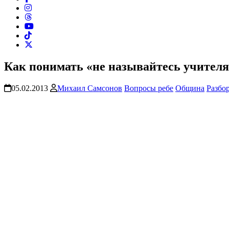
Как понимать «не называйтесь учителя
05.02.2013
Михаил Самсонов
Вопросы ребе
Община
Разбо