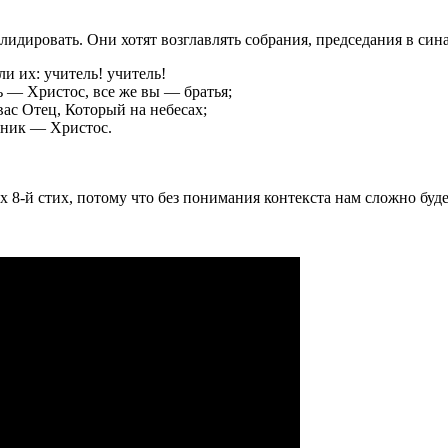
 лидировать. Они хотят возглавлять собрания, председания в син
и их: учитель! учитель!
ь — Христос, все же вы — братья;
вас Отец, Который на небесах;
авник — Христос.
-й стих, потому что без понимания контекста нам сложно будет 