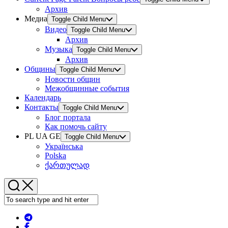
Архив
Медиа
Toggle Child Menu
Видео
Toggle Child Menu
Архив
Музыка
Toggle Child Menu
Архив
Общины
Toggle Child Menu
Новости общин
Межобщинные события
Календарь
Контакты
Toggle Child Menu
Блог портала
Как помочь сайту
PL UA GE
Toggle Child Menu
Українська
Polska
ქართულად