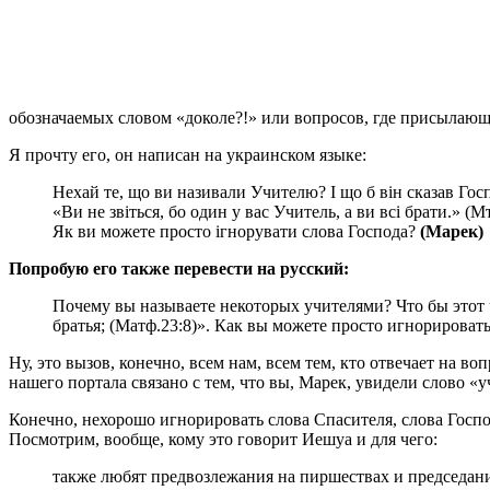
обозначаемых словом «доколе?!» или вопросов, где присылаю
Я прочту его, он написан на украинском языке:
Нехай те, що ви називали Учителю? І що б він сказав Гос
«Ви не звіться, бо один у вас Учитель, а ви всі брати.» (Мт
Як ви можете просто ігнорувати слова Господа?
(Марек)
Попробую его также перевести на русский:
Почему вы называете некоторых учителями? Что бы этот 
братья; (Матф.23:8)». Как вы можете просто игнорировать
Ну, это вызов, конечно, всем нам, всем тем, кто отвечает на 
нашего портала связано с тем, что вы, Марек, увидели слово «
Конечно, нехорошо игнорировать слова Спасителя, слова Госпо
Посмотрим, вообще, кому это говорит Иешуа и для чего:
также любят предвозлежания на пиршествах и председани