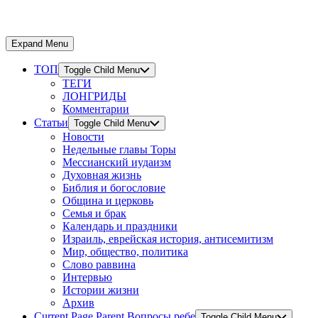
Expand Menu
ТОП
Toggle Child Menu
ТЕГИ
ЛОНГРИДЫ
Комментарии
Статьи
Toggle Child Menu
Новости
Недельные главы Торы
Мессианский иудаизм
Духовная жизнь
Библия и богословие
Община и церковь
Семья и брак
Календарь и праздники
Израиль, еврейская история, антисемитизм
Мир, общество, политика
Слово раввина
Интервью
Истории жизни
Архив
Current Page Parent
Вопросы ребе
Toggle Child Menu