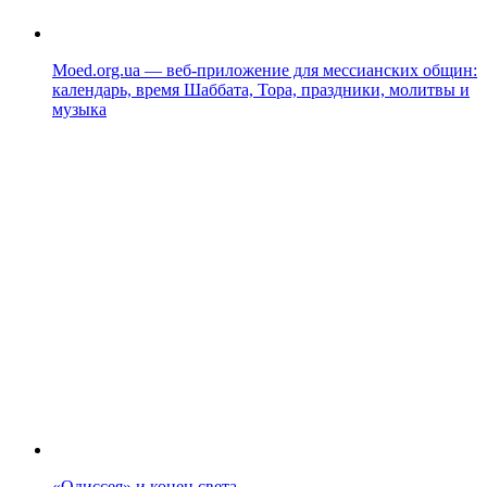
Moed.org.ua — веб-приложение для мессианских общин:
календарь, время Шаббата, Тора, праздники, молитвы и
музыка
«Одиссея» и конец света