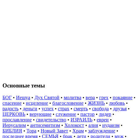
Основные темы
БОГ
•
Иешуа
•
Дух Святой
•
молитва
•
вера
•
грех
•
покаяние
•
спасение
•
исцеление
•
благословение
•
ЖИЗНЬ
•
любовь
•
радость
•
деньги
•
успех
•
страх
•
смерть
•
свобода
•
друзья
•
ЦЕРКОВЬ
•
верующие
•
служение
•
пастор
•
лидер
•
прославление
•
свидетельство
•
ИЗРАИЛЬ
•
евреи
•
Иерусалим
•
антисемитизм
•
Холокост
•
алия
•
иудаизм
•
БИБЛИЯ
•
Тора
•
Новый Завет
•
Храм
•
заблуждение
•
последнее время
•
СЕМЬЯ
•
брак
•
дети
•
родители
•
муж
•