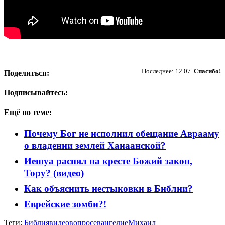
Пожертвовать
Последнее: 12.07.
Спасибо!
Поделиться:
Подписывайтесь:
Ещё по теме:
Почему Бог не исполнил обещание Аврааму
о владении землей Ханаанской?
Иешуа распял на кресте Божий закон,
Тору? (видео)
Как объяснить нестыковки в Библии?
Еврейские зомби?!
Теги:
Библия
видео
вопрос
евангелие
Михаил