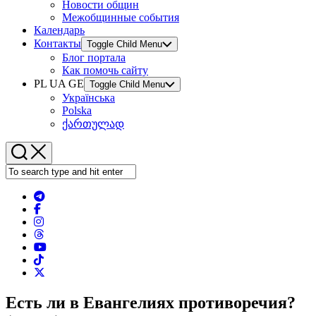
Новости общин
Межобщинные события
Календарь
Контакты
Toggle Child Menu
Блог портала
Как помочь сайту
PL UA GE
Toggle Child Menu
Українська
Polska
ქართულად
Есть ли в Евангелиях противоречия?