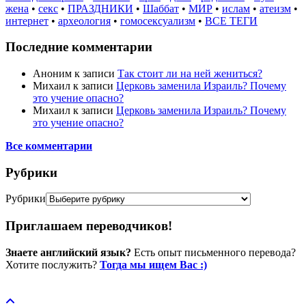
жена
•
секс
•
ПРАЗДНИКИ
•
Шаббат
•
МИР
•
ислам
•
атеизм
•
интернет
•
археология
•
гомосексуализм
•
ВСЕ ТЕГИ
Последние комментарии
Аноним
к записи
Так стоит ли на ней жениться?
Михаил
к записи
Церковь заменила Израиль? Почему
это учение опасно?
Михаил
к записи
Церковь заменила Израиль? Почему
это учение опасно?
Все комментарии
Рубрики
Рубрики
Приглашаем переводчиков!
Знаете английский язык?
Есть опыт письменного перевода?
Хотите послужить?
Тогда мы ищем Вас :)
Пожертвовать / donate