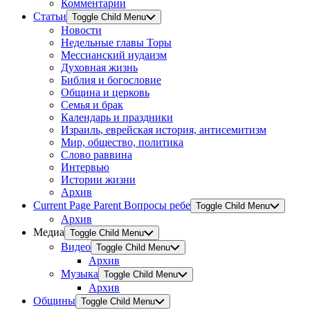
Комментарии
Статьи
Toggle Child Menu
Новости
Недельные главы Торы
Мессианский иудаизм
Духовная жизнь
Библия и богословие
Община и церковь
Семья и брак
Календарь и праздники
Израиль, еврейская история, антисемитизм
Мир, общество, политика
Слово раввина
Интервью
Истории жизни
Архив
Current Page Parent
Вопросы ребе
Toggle Child Menu
Архив
Медиа
Toggle Child Menu
Видео
Toggle Child Menu
Архив
Музыка
Toggle Child Menu
Архив
Общины
Toggle Child Menu