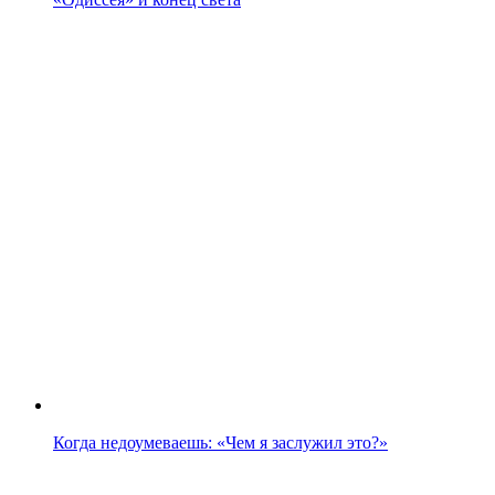
Когда недоумеваешь: «Чем я заслужил это?»