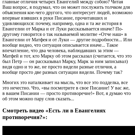
главные отличия четырех Евангелий между собою? Читая
Ваш вопрос, я подумал, что он может послужить толчком для
объяснения кое-чего другого, что интересует людей, возможно
впервые взявших в руки Писание, прочитавших и
удивляющихся: почему, например, одна и та же история в
Евангелии от Марка и от Луки рассказывается иначе? По-
другому говорится о так называемой молитве «Отче наш» в
Евангелии от Матфея и от Луки — другие подробности... Или
вообще видно, что ситуация описывается иначе... Такое
впечатление, что два человека, наблюдавших за этим —
Матфей и тот, кто Марку об этом рассказал (считается, что это
был Петр — он рассказывал Марку, Марк за ним записывал)
видя одно и то же, не просто видели разные отличия, а
вообще просто две разных ситуации видели. Почему так?
Многих это наталкивает на мысль, что все это подделка, все
это нечестно. Что, «вы посмотрите в свое Писание! У вас же,
в вашем Писании — просто противоречие!» Вот, я думаю что
об этом можно пару слов сказать...
Смотреть видео «Есть ли в Евангелиях
противоречия?»: