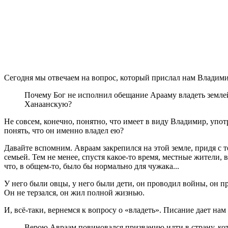
Сегодня мы отвечаем на вопрос, который прислал нам Владими
Почему Бог не исполнил обещание Арааму владеть земле
Ханаанскую?
Не совсем, конечно, понятно, что имеет в виду Владимир, упот
понять, что он именно владел ею?
Давайте вспомним. Авраам закрепился на этой земле, придя с т
семьей. Тем не менее, спустя какое-то время, местные жители,
что, в общем-то, было бы нормально для чужака...
У него были овцы, у него были дети, он проводил войны, он п
Он не терзался, он жил полной жизнью.
И, всё-таки, вернемся к вопросу о «владеть». Писание дает нам 
Верою Авраам повиновался призванию идти в страну, котор