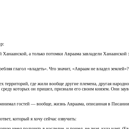
р:
й Ханаанской, а только потомки Авраама завладели Ханаанской 
ребляя глагол «владеть». Что значит, «Авраам не владел землей
ех территорий, где жили вообще другие племена, другая народно
 в среду которых он пришел, признали его своим князем. Они зау
ринимал гостей — вообще, жизнь Авраама, описанная в Писании, 
ответ, который я хочу сейчас озвучить:
ую имел получить в наследие, и пошел, не зная, куда идет. (Евр