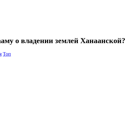
аму о владении землей Ханаанской?
я
Топ