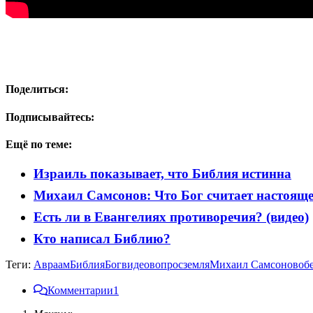
Поделиться:
Подписывайтесь:
Ещё по теме:
Израиль показывает, что Библия истинна
Михаил Самсонов: Что Бог считает настояще
Есть ли в Евангелиях противоречия? (видео)
Кто написал Библию?
Теги:
Авраам
Библия
Бог
видео
вопрос
земля
Михаил Самсонов
об
Комментарии
1