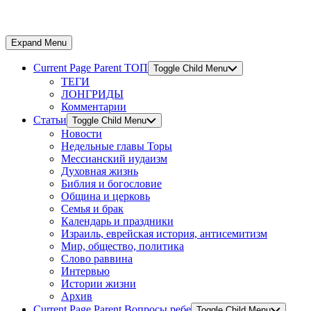
Expand Menu
Current Page Parent
ТОП
Toggle Child Menu
ТЕГИ
ЛОНГРИДЫ
Комментарии
Статьи
Toggle Child Menu
Новости
Недельные главы Торы
Мессианский иудаизм
Духовная жизнь
Библия и богословие
Община и церковь
Семья и брак
Календарь и праздники
Израиль, еврейская история, антисемитизм
Мир, общество, политика
Слово раввина
Интервью
Истории жизни
Архив
Current Page Parent
Вопросы ребе
Toggle Child Menu