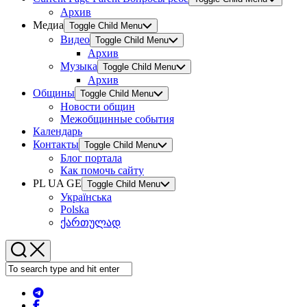
Архив
Медиа
Toggle Child Menu
Видео
Toggle Child Menu
Архив
Музыка
Toggle Child Menu
Архив
Общины
Toggle Child Menu
Новости общин
Межобщинные события
Календарь
Контакты
Toggle Child Menu
Блог портала
Как помочь сайту
PL UA GE
Toggle Child Menu
Українська
Polska
ქართულად