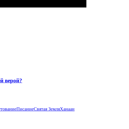
й верой?
етование
Писание
Святая Земля
Ханаан