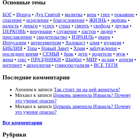
Основные темы
БОГ
•
Иешуа
•
Дух Святой
•
молитва
•
вера
•
грех
•
покаяние
•
спасение
•
исцеление
•
благословение
•
ЖИЗНЬ
•
любовь
•
радость
•
деньги
•
успех
•
страх
•
смерть
•
свобода
•
друзья
•
ЦЕРКОВЬ
•
верующие
•
служение
•
пастор
•
лидер
•
прославление
•
свидетельство
•
ИЗРАИЛЬ
•
евреи
•
Иерусалим
•
антисемитизм
•
Холокост
•
алия
•
иудаизм
•
БИБЛИЯ
•
Тора
•
Новый Завет
•
Храм
•
заблуждение
•
последнее время
•
СЕМЬЯ
•
брак
•
дети
•
родители
•
муж
•
жена
•
секс
•
ПРАЗДНИКИ
•
Шаббат
•
МИР
•
ислам
•
атеизм
•
интернет
•
археология
•
гомосексуализм
•
ВСЕ ТЕГИ
Последние комментарии
Аноним
к записи
Так стоит ли на ней жениться?
Михаил
к записи
Церковь заменила Израиль? Почему
это учение опасно?
Михаил
к записи
Церковь заменила Израиль? Почему
это учение опасно?
Все комментарии
Рубрики