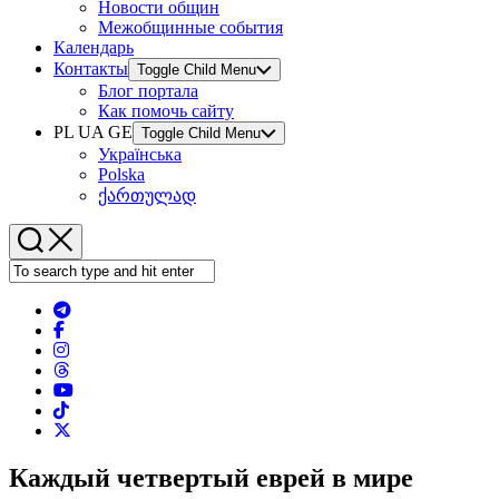
Новости общин
Межобщинные события
Календарь
Контакты
Toggle Child Menu
Блог портала
Как помочь сайту
PL UA GE
Toggle Child Menu
Українська
Polska
ქართულად
Каждый четвертый еврей в мире