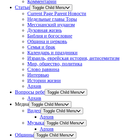
Комментарии
Статьи
Toggle Child Menu
Current Page Parent
Новости
Недельные главы Торы
Мессианский иудаизм
Духовная жизнь
Библия и богословие
Община и церковь
Семья и брак
Календарь и праздники
Израиль, еврейская история, антисемитизм
Мир, общество, политика
Слово раввина
Интервью
Истории жизни
Архив
Вопросы ребе
Toggle Child Menu
Архив
Медиа
Toggle Child Menu
Видео
Toggle Child Menu
Архив
Музыка
Toggle Child Menu
Архив
Общины
Toggle Child Menu