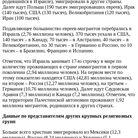
родившийся в Израиле), эмигрировали в другие страны.
Далее идут Польша (190 тысяч эмигрировавших евреев), Ирак
(140 тысяч), США (130 тысяч), Великобритания (120 тысяч),
Иран (100 тысяч).
Подавляющее большинство евреев-мигрантов перебрались в
Израиль (2,76 миллиона человек), 370 тысяч уехали в США,
140 тысяч – в Канаду, 70 тысяч – в Австралию, 40 тысяч – в
Великобританию, по 30 тысяч – в Германию и Россию, по 10
тысяч – в Бразилию, Францию и Испанию.
Отметим, что Израиль занимает 17-ю строчку в мире по
количеству проживающих в стране иммигрантов в первом
поколении (2,94 миллиона человек). На первом месте по
этому показателю находятся США (42,81 миллиона человек),
на втором – Россия (12,27 миллиона человек), на третьем –
Германия (10,76 миллиона человек). Далее идут Саудовская
Аравия (7,3 миллиона) и Канада (7,2 миллиона). Отметим, что
на территории Палестинской автономии проживают 1,92
миллиона мигрантов, родившихся в других странах.
Данные по представителям других крупных религиозных
групп
Больше всего христиан эмигрировало из Мексики (12,3
миллиона), России (8,24 миллиона) и Украины (5,1