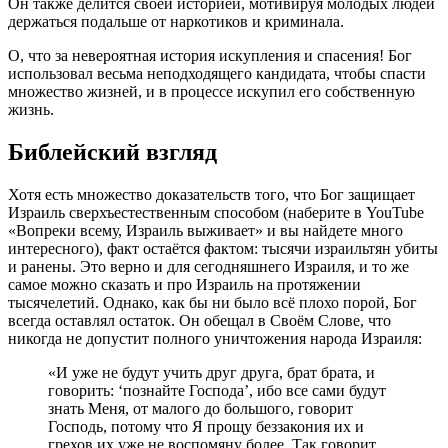
Он также делится своей историей, мотивируя молодых людей
держаться подальше от наркотиков и криминала.
О, что за невероятная история искупления и спасения! Бог
использовал весьма неподходящего кандидата, чтобы спасти
множество жизней, и в процессе искупил его собственную
жизнь.
Библейский взгляд
Хотя есть множество доказательств того, что Бог защищает
Израиль сверхъестественным способом (наберите в YouTube
«Вопреки всему, Израиль выживает» и вы найдете много
интересного), факт остаётся фактом: тысячи израильтян убиты
и ранены. Это верно и для сегодняшнего Израиля, и то же
самое можно сказать и про Израиль на протяжении
тысячелетий. Однако, как бы ни было всё плохо порой, Бог
всегда оставлял остаток. Он обещал в Своём Слове, что
никогда не допустит полного уничтожения народа Израиля:
«И уже не будут учить друг друга, брат брата, и
говорить: ‘познайте Господа’, ибо все сами будут
знать Меня, от малого до большого, говорит
Господь, потому что Я прощу беззакония их и
грехов их уже не воспомяну более. Так говорит