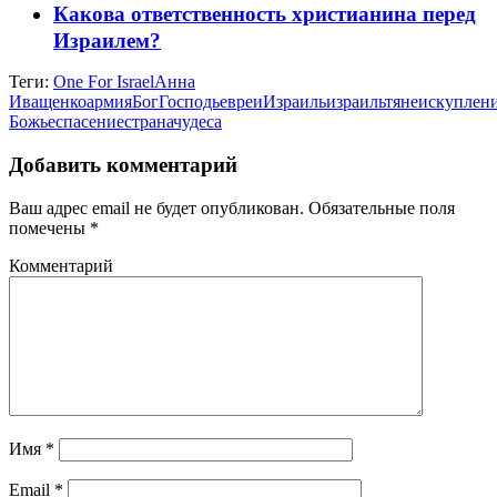
Какова ответственность христианина перед
Израилем?
Теги:
One For Israel
Анна
Иващенко
армия
Бог
Господь
евреи
Израиль
израильтяне
искуплен
Божье
спасение
страна
чудеса
Добавить комментарий
Ваш адрес email не будет опубликован.
Обязательные поля
помечены
*
Комментарий
Имя
*
Email
*