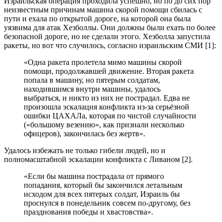
Израильская операция проходила успешно, но по до сих пор
неизвестным причинам машина скорой помощи сбилась с
пути и ехала по открытой дороге, на которой она была
уязвима для атак Хезболлы. Они должны были ехать по более
безопасной дороге, но не сделали этого. Хезболла запустила
ракеты, но вот что случилось, согласно израильским СМИ [1]:
«Одна ракета пролетела мимо машины скорой
помощи, продолжавшей движение. Вторая ракета
попала в машину, но пятерым солдатам,
находившимся внутри машины, удалось
выбраться, и никто из них не пострадал. Едва не
произошла эскалация конфликта из-за серьёзной
ошибки ЦАХАЛа, которая по чистой случайности
(«большому везению», как признали несколько
офицеров), закончилась без жертв».
Удалось избежать не только гибели людей, но и
полномасштабной эскалации конфликта с Ливаном [2].
«Если бы машина пострадала от прямого
попадания, который бы закончился летальным
исходом для всех пятерых солдат, Израиль бы
проснулся в понедельник совсем по-другому, без
празднования победы и хвастовства».