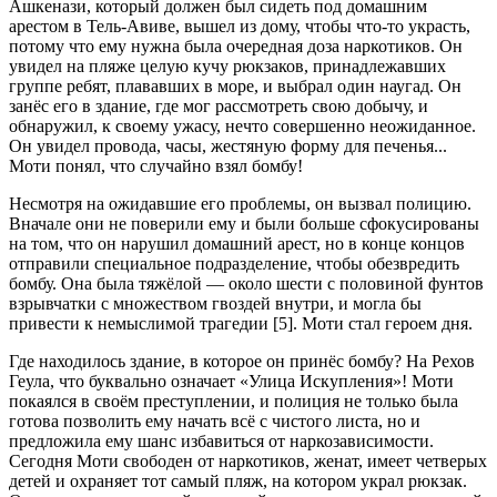
Ашкенази, который должен был сидеть под домашним
арестом в Тель-Авиве, вышел из дому, чтобы что-то украсть,
потому что ему нужна была очередная доза наркотиков. Он
увидел на пляже целую кучу рюкзаков, принадлежавших
группе ребят, плававших в море, и выбрал один наугад. Он
занёс его в здание, где мог рассмотреть свою добычу, и
обнаружил, к своему ужасу, нечто совершенно неожиданное.
Он увидел провода, часы, жестяную форму для печенья...
Моти понял, что случайно взял бомбу!
Несмотря на ожидавшие его проблемы, он вызвал полицию.
Вначале они не поверили ему и были больше сфокусированы
на том, что он нарушил домашний арест, но в конце концов
отправили специальное подразделение, чтобы обезвредить
бомбу. Она была тяжёлой — около шести с половиной фунтов
взрывчатки с множеством гвоздей внутри, и могла бы
привести к немыслимой трагедии [5]. Моти стал героем дня.
Где находилось здание, в которое он принёс бомбу? На Рехов
Геула, что буквально означает «Улица Искупления»! Моти
покаялся в своём преступлении, и полиция не только была
готова позволить ему начать всё с чистого листа, но и
предложила ему шанс избавиться от наркозависимости.
Сегодня Моти свободен от наркотиков, женат, имеет четверых
детей и охраняет тот самый пляж, на котором украл рюкзак.