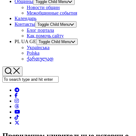
Общины
Toggle Child Menu
Новости общин
Межобщинные события
Календарь
Контакты
Toggle Child Menu
Блог портала
Как помочь сайту
PL UA GE
Toggle Child Menu
Українська
Polska
ქართულად
Провидение: удивительные истории о