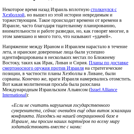
Некоторое время назад Израиль вплотную
столкнулся с
Хезболлой
, но вышел из этой истории невредимым и
торжествующим. Такое происходит времени от времени в
Израиле, часто благодаря тщательному планированию,
внимательности и работе разведки, но, как говорят многие, в
этом замешано и много того, что называют «удачей».
Напряжение между Ираном и Израилем нарастало в течение
лета, и иранские доверенные лица были успешно
идентифицированы в нескольких местах по Ближнему
Востоку, таких как Ирак, Ливан и Сирия.
Планы по доставке
смертоносного оружия против Израиля
на стратегические
позиции, в частности планы Хезболлы в Ливане, были
сорваны. Конечно же, враги Израиля намеревались отомстить.
Вот какая молитвенная просьба была разослана
Международным Израильским Альянсом (
Israel Alliance
International
):
«Если не считать нарушения государственного
суверенитета, сейчас очевиден ещё один виток эскалации
конфликта. Находясь на нашей операционной базе в
Израиле, мы просим наших партнёров по всему миру
ходатайствовать вместе с нами: