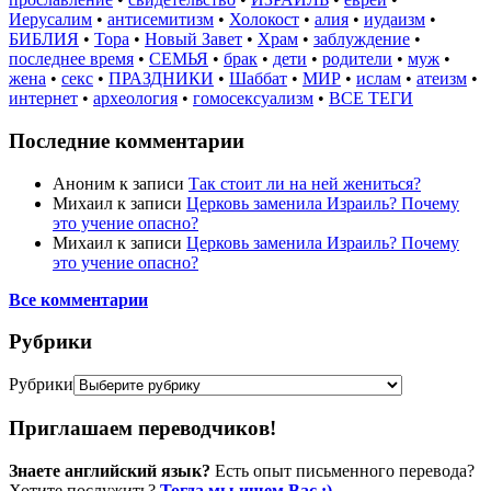
Иерусалим
•
антисемитизм
•
Холокост
•
алия
•
иудаизм
•
БИБЛИЯ
•
Тора
•
Новый Завет
•
Храм
•
заблуждение
•
последнее время
•
СЕМЬЯ
•
брак
•
дети
•
родители
•
муж
•
жена
•
секс
•
ПРАЗДНИКИ
•
Шаббат
•
МИР
•
ислам
•
атеизм
•
интернет
•
археология
•
гомосексуализм
•
ВСЕ ТЕГИ
Последние комментарии
Аноним
к записи
Так стоит ли на ней жениться?
Михаил
к записи
Церковь заменила Израиль? Почему
это учение опасно?
Михаил
к записи
Церковь заменила Израиль? Почему
это учение опасно?
Все комментарии
Рубрики
Рубрики
Приглашаем переводчиков!
Знаете английский язык?
Есть опыт письменного перевода?
Хотите послужить?
Тогда мы ищем Вас :)