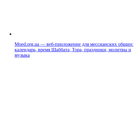
Moed.org.ua — веб-приложение для мессианских общин:
календарь, время Шаббата, Тора, праздники, молитвы и
музыка