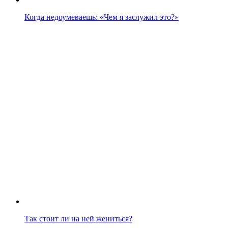
Когда недоумеваешь: «Чем я заслужил это?»
Так стоит ли на ней жениться?