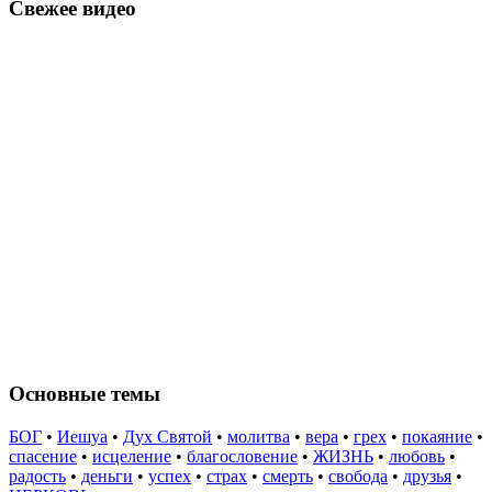
Свежее видео
Основные темы
БОГ
•
Иешуа
•
Дух Святой
•
молитва
•
вера
•
грех
•
покаяние
•
спасение
•
исцеление
•
благословение
•
ЖИЗНЬ
•
любовь
•
радость
•
деньги
•
успех
•
страх
•
смерть
•
свобода
•
друзья
•