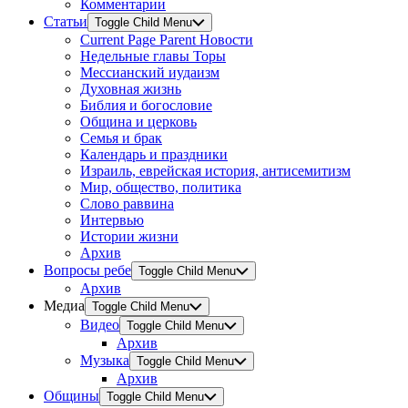
Комментарии
Статьи
Toggle Child Menu
Current Page Parent
Новости
Недельные главы Торы
Мессианский иудаизм
Духовная жизнь
Библия и богословие
Община и церковь
Семья и брак
Календарь и праздники
Израиль, еврейская история, антисемитизм
Мир, общество, политика
Слово раввина
Интервью
Истории жизни
Архив
Вопросы ребе
Toggle Child Menu
Архив
Медиа
Toggle Child Menu
Видео
Toggle Child Menu
Архив
Музыка
Toggle Child Menu
Архив
Общины
Toggle Child Menu