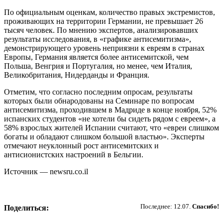
По официальным оценкам, количество правых экстремистов,
проживающих на территории Германии, не превышает 26
тысяч человек. По мнению экспертов, анализировавших
результаты исследования, в «графике антисемитизма»,
демонстрирующего уровень неприязни к евреям в странах
Европы, Германия является более антисемитской, чем
Польша, Венгрия и Португалия, но менее, чем Италия,
Великобритания, Нидерданды и Франция.
Отметим, что согласно последним опросам, результаты
которых были обнародованы на Семинаре по вопросам
антисемитизма, проходившем в Мадриде в конце ноября, 52%
испанских студентов «не хотели бы сидеть рядом с евреем», а
58% взрослых жителей Испании считают, что «евреи слишком
богаты и обладают слишком большой властью». Эксперты
отмечают неуклонный рост антисемитских и
антисионистских настроений в Бельгии.
Источник — newsru.co.il
Пожертвовать
Последнее: 12.07.
Спасибо!
Поделиться: