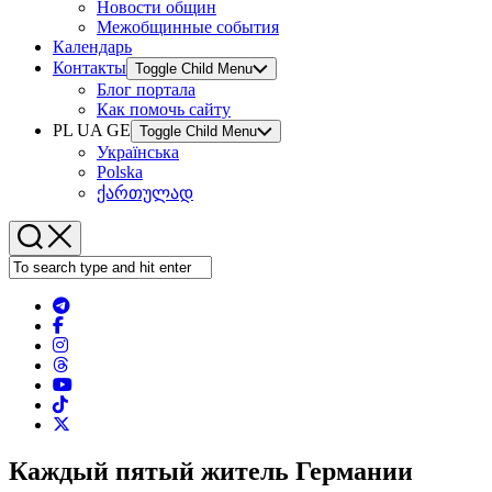
Новости общин
Межобщинные события
Календарь
Контакты
Toggle Child Menu
Блог портала
Как помочь сайту
PL UA GE
Toggle Child Menu
Українська
Polska
ქართულად
Каждый пятый житель Германии