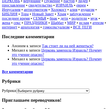
ЦЕРКОВЬ
•
верующие
•
служение
•
пастор
•
лидер
•
прославление
•
свидетельство
•
ИЗРАИЛЬ
•
евреи
•
Иерусалим
•
антисемитизм
•
Холокост
•
алия
•
иудаизм
•
БИБЛИЯ
•
Тора
•
Новый Завет
•
Храм
•
заблуждение
•
последнее время
•
СЕМЬЯ
•
брак
•
дети
•
родители
•
муж
•
жена
•
секс
•
ПРАЗДНИКИ
•
Шаббат
•
МИР
•
ислам
•
атеизм
•
интернет
•
археология
•
гомосексуализм
•
ВСЕ ТЕГИ
Последние комментарии
Аноним
к записи
Так стоит ли на ней жениться?
Михаил
к записи
Церковь заменила Израиль? Почему
это учение опасно?
Михаил
к записи
Церковь заменила Израиль? Почему
это учение опасно?
Все комментарии
Рубрики
Рубрики
Приглашаем переводчиков!