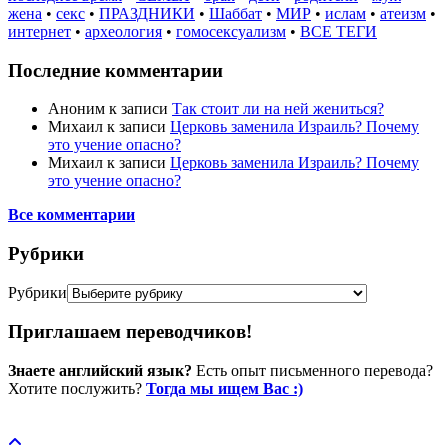
жена
•
секс
•
ПРАЗДНИКИ
•
Шаббат
•
МИР
•
ислам
•
атеизм
•
интернет
•
археология
•
гомосексуализм
•
ВСЕ ТЕГИ
Последние комментарии
Аноним
к записи
Так стоит ли на ней жениться?
Михаил
к записи
Церковь заменила Израиль? Почему
это учение опасно?
Михаил
к записи
Церковь заменила Израиль? Почему
это учение опасно?
Все комментарии
Рубрики
Рубрики
Приглашаем переводчиков!
Знаете английский язык?
Есть опыт письменного перевода?
Хотите послужить?
Тогда мы ищем Вас :)
Пожертвовать / donate