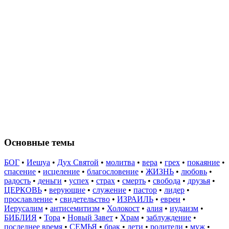
Основные темы
БОГ
•
Иешуа
•
Дух Святой
•
молитва
•
вера
•
грех
•
покаяние
•
спасение
•
исцеление
•
благословение
•
ЖИЗНЬ
•
любовь
•
радость
•
деньги
•
успех
•
страх
•
смерть
•
свобода
•
друзья
•
ЦЕРКОВЬ
•
верующие
•
служение
•
пастор
•
лидер
•
прославление
•
свидетельство
•
ИЗРАИЛЬ
•
евреи
•
Иерусалим
•
антисемитизм
•
Холокост
•
алия
•
иудаизм
•
БИБЛИЯ
•
Тора
•
Новый Завет
•
Храм
•
заблуждение
•
последнее время
•
СЕМЬЯ
•
брак
•
дети
•
родители
•
муж
•