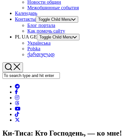
Новости общин
Межобщинные события
Календарь
Контакты
Toggle Child Menu
Блог портала
Как помочь сайту
PL UA GE
Toggle Child Menu
Українська
Polska
ქართულად
Ки-Тиса: Кто Господень, — ко мне!