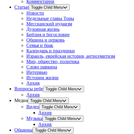
Комментарии
Статьи
Toggle Child Menu
Новости
Недельные главы Торы
Мессианский иудаизм
Духовная жизнь
Библия и богословие
Община и церковь
Семья и брак
Календарь и праздники
Израиль, еврейская история, антисемитизм
Мир, общество, политика
Слово раввина
Интервью
Истории жизни
Архив
Вопросы ребе
Toggle Child Menu
Архив
Медиа
Toggle Child Menu
Видео
Toggle Child Menu
Архив
Музыка
Toggle Child Menu
Архив
Общины
Toggle Child Menu