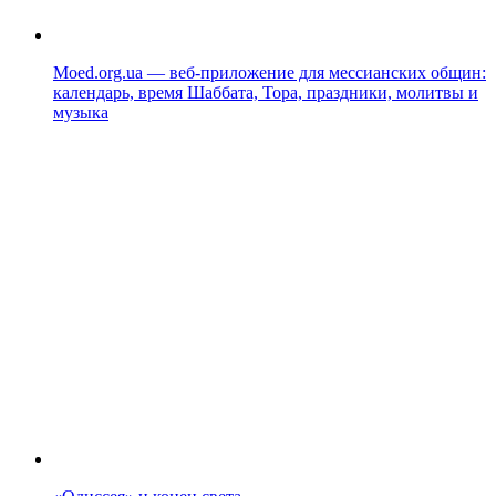
Moed.org.ua — веб-приложение для мессианских общин:
календарь, время Шаббата, Тора, праздники, молитвы и
музыка