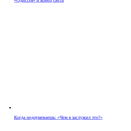
«Одиссея» и конец света
Когда недоумеваешь: «Чем я заслужил это?»