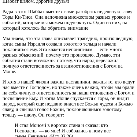
Ш
аббат шалом, дорогие друзья!
Рады в этот Шаббат вместе с вами разобрать недельную главу
Торы Ки-Тиса. Она наполнена множеством разных уроков и
событий, которые мы можем подчеркнуть. Один из них, на
который хотелось бы обратить внимание.
Мы знаем, что эта глава описывает трагедию, произошедшую,
когда сыны Израиля создали золотого тельца и начали
поклоняться ему. Это кажется непонятным — есть много
разных объяснений, почему это произошло. Думаю, эти
события стали возможны потому, что народ переложил
полную ответственность за взаимоотношения с Богом на
Моше.
И хотя в нашей жизни важны наставники, важны те, кто ведут
нас вместе с Господом, но также очень важно, чтобы мы брали
на себя личную ответственность за наши отношения с Богом и
посвящение Ему. И когда Моше спускается с горы, он видит
народ, который еще недавно видел все Божьи чудеса и Божью
славу, и слышал голос Божий, поклоняющимся золотому
тельцу — идолу. Он говорит:
И стал Моисей в воротах стана и сказал: кто
Господень, — ко мне! И собрались к нему все
сыны Левиины. (Исх.32:26)