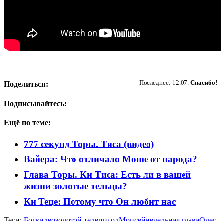
Пожертвовать
Последнее: 12.07.
Спасибо!
Поделиться:
Подписывайтесь:
Ещё по теме:
777 секунд Торы. Тиса (видео)
Вайера: Что отличало Моше от народа?
Глава Торы. Ки Тиса: Есть ли в вашей
жизни золотые тельцы?
Ки Теце: Потому что Он любит нас
Теги:
Бог
видео
золотой телец
идол
Моисей
недельная глава
Олег