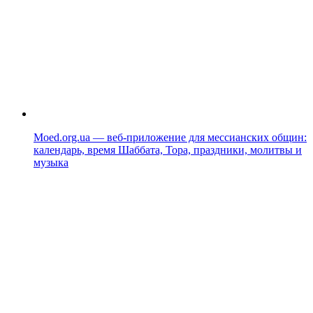
Moed.org.ua — веб-приложение для мессианских общин:
календарь, время Шаббата, Тора, праздники, молитвы и
музыка