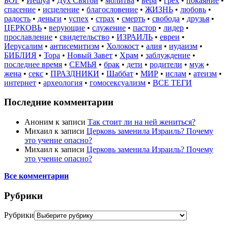
БОГ
•
Иешуа
•
Дух Святой
•
молитва
•
вера
•
грех
•
покаяние
•
спасение
•
исцеление
•
благословение
•
ЖИЗНЬ
•
любовь
•
радость
•
деньги
•
успех
•
страх
•
смерть
•
свобода
•
друзья
•
ЦЕРКОВЬ
•
верующие
•
служение
•
пастор
•
лидер
•
прославление
•
свидетельство
•
ИЗРАИЛЬ
•
евреи
•
Иерусалим
•
антисемитизм
•
Холокост
•
алия
•
иудаизм
•
БИБЛИЯ
•
Тора
•
Новый Завет
•
Храм
•
заблуждение
•
последнее время
•
СЕМЬЯ
•
брак
•
дети
•
родители
•
муж
•
жена
•
секс
•
ПРАЗДНИКИ
•
Шаббат
•
МИР
•
ислам
•
атеизм
•
интернет
•
археология
•
гомосексуализм
•
ВСЕ ТЕГИ
Последние комментарии
Аноним
к записи
Так стоит ли на ней жениться?
Михаил
к записи
Церковь заменила Израиль? Почему
это учение опасно?
Михаил
к записи
Церковь заменила Израиль? Почему
это учение опасно?
Все комментарии
Рубрики
Рубрики