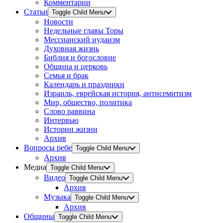
Комментарии
Статьи
Toggle Child Menu
Новости
Недельные главы Торы
Мессианский иудаизм
Духовная жизнь
Библия и богословие
Община и церковь
Семья и брак
Календарь и праздники
Израиль, еврейская история, антисемитизм
Мир, общество, политика
Слово раввина
Интервью
Истории жизни
Архив
Вопросы ребе
Toggle Child Menu
Архив
Медиа
Toggle Child Menu
Видео
Toggle Child Menu
Архив
Музыка
Toggle Child Menu
Архив
Общины
Toggle Child Menu