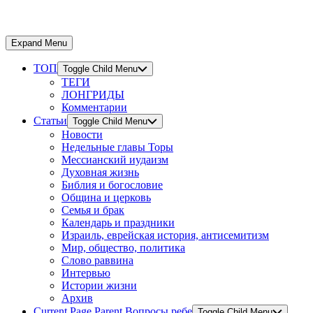
Expand Menu
ТОП
Toggle Child Menu
ТЕГИ
ЛОНГРИДЫ
Комментарии
Статьи
Toggle Child Menu
Новости
Недельные главы Торы
Мессианский иудаизм
Духовная жизнь
Библия и богословие
Община и церковь
Семья и брак
Календарь и праздники
Израиль, еврейская история, антисемитизм
Мир, общество, политика
Слово раввина
Интервью
Истории жизни
Архив
Current Page Parent
Вопросы ребе
Toggle Child Menu