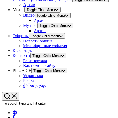
Архив
Медиа
Toggle Child Menu
Видео
Toggle Child Menu
Архив
Музыка
Toggle Child Menu
Архив
Общины
Toggle Child Menu
Новости общин
Межобщинные события
Календарь
Контакты
Toggle Child Menu
Блог портала
Как помочь сайту
PL UA GE
Toggle Child Menu
Українська
Polska
ქართულად