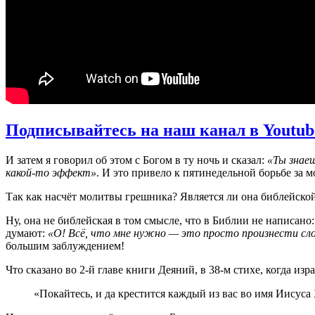
Подписывайтесь на наш канал в Youtub
И затем я говорил об этом с Богом в ту ночь и сказал:
«Ты знаеш
какой-то эффект»
. И это привело к пятинедельной борьбе за 
Так как насчёт молитвы грешника? Является ли она библейско
Ну, она не библейская в том смысле, что в Библии не написано
думают:
«О! Всё, что мне нужно — это просто произнести слова?
большим заблуждением!
Что сказано во 2-й главе книги Деяний, в 38-м стихе, когда из
«Покайтесь, и да крестится каждый из вас во имя Иисуса