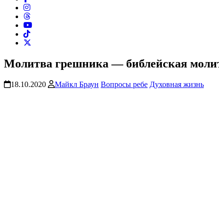
Молитва грешника — библейская моли
18.10.2020
Майкл Браун
Вопросы ребе
Духовная жизнь