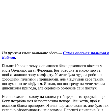
На русском языке читайте здесь —
Самая опасная молитва в
Библии
.
Б
ільше 19 років тому я опинився біля церковного вівтаря у
місті Орландо, штат Флорида. Бог говорив зі мною про те,
щоб я залишив зону комфорту. У мене була чудова робота з
хорошими пільгами і привілеями, але я відчував себе таким,
що духовно не відбувся. Я знав, що попереду на мене чекала
дивовижна пригода, але серйозно обмежив свій послух.
Коли я схилив голову на килим у тій церкві, то зрозумів, що
Богу потрібна моя беззастережна покора. Він хотів, щоб я
помахав білим прапором. Я знав, що маю сказати, але було так
складно сформулювати це словами. Нарешті я видавив їх із