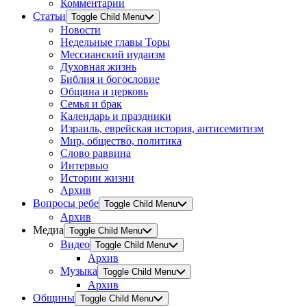
Комментарии
Статьи
Toggle Child Menu
Новости
Недельные главы Торы
Мессианский иудаизм
Духовная жизнь
Библия и богословие
Община и церковь
Семья и брак
Календарь и праздники
Израиль, еврейская история, антисемитизм
Мир, общество, политика
Слово раввина
Интервью
Истории жизни
Архив
Вопросы ребе
Toggle Child Menu
Архив
Медиа
Toggle Child Menu
Видео
Toggle Child Menu
Архив
Музыка
Toggle Child Menu
Архив
Общины
Toggle Child Menu