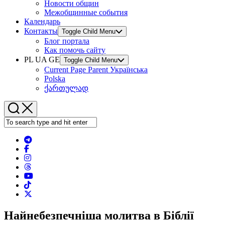
Новости общин
Межобщинные события
Календарь
Контакты
Toggle Child Menu
Блог портала
Как помочь сайту
PL UA GE
Toggle Child Menu
Current Page Parent
Українська
Polska
ქართულად
Найнебезпечніша молитва в Біблії