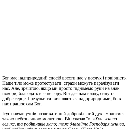
Бог має надприродний спосіб ввести нас у послух і покірність.
Наше тіло може протестувати; страхи можуть паралізувати
нас. Але, зрештою, якщо ми просто піднімемо руки на знак
покори, благодать візьме гору. Він дає нам владу, силу та
добре серце. І результати виявляються надприродними, бо в
нас працює сам Бог.
Ісус навчав учнів розвивати цей добровільний дух і молитися
такою небезпечною молитвою. Він сказав їм:
«Хоч жниво
велике, та робітників мало; тож благайте Господаря жнива,