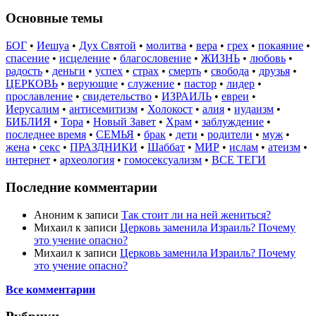
Основные темы
БОГ
•
Иешуа
•
Дух Святой
•
молитва
•
вера
•
грех
•
покаяние
•
спасение
•
исцеление
•
благословение
•
ЖИЗНЬ
•
любовь
•
радость
•
деньги
•
успех
•
страх
•
смерть
•
свобода
•
друзья
•
ЦЕРКОВЬ
•
верующие
•
служение
•
пастор
•
лидер
•
прославление
•
свидетельство
•
ИЗРАИЛЬ
•
евреи
•
Иерусалим
•
антисемитизм
•
Холокост
•
алия
•
иудаизм
•
БИБЛИЯ
•
Тора
•
Новый Завет
•
Храм
•
заблуждение
•
последнее время
•
СЕМЬЯ
•
брак
•
дети
•
родители
•
муж
•
жена
•
секс
•
ПРАЗДНИКИ
•
Шаббат
•
МИР
•
ислам
•
атеизм
•
интернет
•
археология
•
гомосексуализм
•
ВСЕ ТЕГИ
Последние комментарии
Аноним
к записи
Так стоит ли на ней жениться?
Михаил
к записи
Церковь заменила Израиль? Почему
это учение опасно?
Михаил
к записи
Церковь заменила Израиль? Почему
это учение опасно?
Все комментарии