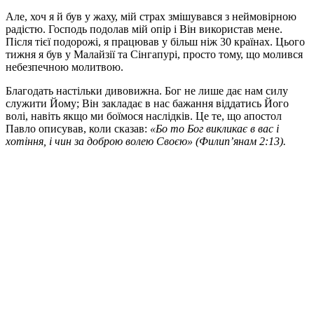
Але, хоч я й був у жаху, мій страх змішувався з неймовірною
радістю. Господь подолав мій опір і Він використав мене.
Після тієї подорожі, я працював у більш ніж 30 країнах. Цього
тижня я був у Малайзії та Сінгапурі, просто тому, що молився
небезпечною молитвою.
Благодать настільки дивовижна. Бог не лише дає нам силу
служити Йому; Він закладає в нас бажання віддатись Його
волі, навіть якщо ми боїмося наслідків. Це те, що апостол
Павло описував, коли сказав:
«Бо то Бог викликає в вас і
хотіння, і чин за доброю волею Своєю» (Филип’янам 2:13).