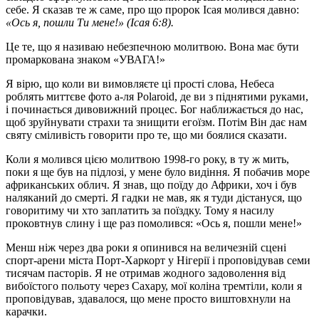
себе. Я сказав те ж саме, про що пророк Ісая молився давно:
«Ось я, пошли Ти мене!» (Ісая 6:8).
Це те, що я називаю небезпечною молитвою. Вона має бути
промаркована знаком «УВАГА!»
Я вірю, що коли ви вимовляєте ці прості слова, Небеса
роблять миттєве фото а-ля Polaroid, де ви з піднятими руками,
і починається дивовижний процес. Бог наближається до нас,
щоб зруйнувати страхи та знищити егоїзм. Потім Він дає нам
святу сміливість говорити про те, що ми боялися сказати.
Коли я молився цією молитвою 1998-го року, в ту ж мить,
поки я ще був на підлозі, у мене було видіння. Я побачив море
африканських облич. Я знав, що поїду до Африки, хоч і був
наляканий до смерті. Я гадки не мав, як я туди дістануся, що
говоритиму чи хто заплатить за поїздку. Тому я насилу
проковтнув слину і ще раз помолився: «Ось я, пошли мене!»
Менш ніж через два роки я опинився на величезній сцені
спорт-арени міста Порт-Харкорт у Нігерії і проповідував семи
тисячам пасторів. Я не отримав жодного задоволення від
вибоїстого польоту через Сахару, мої коліна тремтіли, коли я
проповідував, здавалося, що мене просто виштовхнули на
карачки.