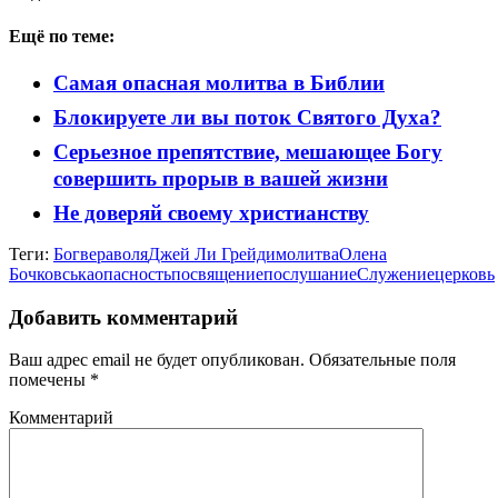
Ещё по теме:
Самая опасная молитва в Библии
Блокируете ли вы поток Святого Духа?
Серьезное препятствие, мешающее Богу
совершить прорыв в вашей жизни
Не доверяй своему христианству
Теги:
Бог
вера
воля
Джей Ли Грейди
молитва
Олена
Бочковська
опасность
посвящение
послушание
Служение
церковь
Добавить комментарий
Ваш адрес email не будет опубликован.
Обязательные поля
помечены
*
Комментарий