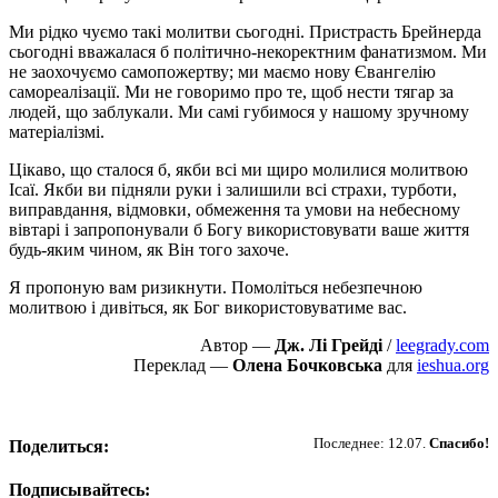
Ми рідко чуємо такі молитви сьогодні. Пристрасть Брейнерда
сьогодні вважалася б політично-некоректним фанатизмом. Ми
не заохочуємо самопожертву; ми маємо нову Євангелію
самореалізації. Ми не говоримо про те, щоб нести тягар за
людей, що заблукали. Ми самі губимося у нашому зручному
матеріалізмі.
Цікаво, що сталося б, якби всі ми щиро молилися молитвою
Ісаї. Якби ви підняли руки і залишили всі страхи, турботи,
виправдання, відмовки, обмеження та умови на небесному
вівтарі і запропонували б Богу використовувати ваше життя
будь-яким чином, як Він того захоче.
Я пропоную вам ризикнути. Помоліться небезпечною
молитвою і дивіться, як Бог використовуватиме вас.
Автор —
Дж. Лі Грейді
/
leegrady.com
Переклад —
Олена Бочковська
для
ieshua.org
Пожертвовать
Последнее: 12.07.
Спасибо!
Поделиться:
Подписывайтесь: