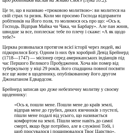
щоб робітників вислав на жниво Своє» (Луки 10:2).
Це те, що я називаю «трюковою молитвою»: ви молитеся на
свій страх та ризик. Коли ми просимо Господа відправити
робітників на Його поля, то молимося ось про що: «Ось я,
Господь. Відправ Майка чи Чака, чи Барбару». Але пан жнив,
швидше за все, поплескає тебе по плечу і скаже: «А як щодо
тебе?»
Церква розвивалася протягом всієї історії через людей, які
підкорилися Богу. Одним із них був хоробрий Девід Брейнерд
(1718—1747) — місіонер серед американських індіанців під
час Першого Великого Пробудження. Хоча він помер від
туберкульозу у віці 29 років, його спадщина повної посвяти
все ще живе в щоденнику, опублікованому його другом
Джонатаном Едвардсом.
Брейнерд записав цю дуже небезпечну молитву у своєму
щоденнику:
«Ось я, пошли мене. Пошли мене до країв землі,
відправ мене до грубих, диких язичників з пустелі,
пішли мене подалі від усього, що називається
комфортом на землі. Пішли мене навіть до самої
смерті, якщо буде потрібно, але в служінні Тобі, і
щоб просувалося і поширювалося Твоє Царство».