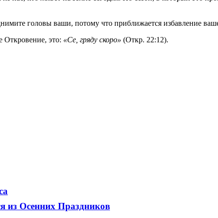
однимите головы ваши, потому что приближается избавление ваше»
е Откровение, это:
«Се, гряду скоро»
(Откр. 22:12).
са
ся из Осенних Праздников