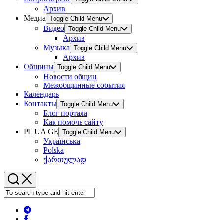
Архив
Медиа
Toggle Child Menu
Видео
Toggle Child Menu
Архив
Музыка
Toggle Child Menu
Архив
Общины
Toggle Child Menu
Новости общин
Межобщинные события
Календарь
Контакты
Toggle Child Menu
Блог портала
Как помочь сайту
PL UA GE
Toggle Child Menu
Українська
Polska
ქართულად