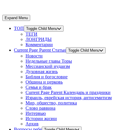
Expand Menu
ТОП
Toggle Child Menu
ТЕГИ
ЛОНГРИДЫ
Комментарии
Current Page Parent
Статьи
Toggle Child Menu
Новости
Недельные главы Торы
Мессианский иудаизм
Духовная жизнь
Библия и богословие
Община и церковь
Семья и брак
Current Page Parent
Календарь и праздники
Израиль, еврейская история, антисемитизм
Мир, общество, политика
Слово раввина
Интервью
Истории жизни
Архив
Вопросы ребе
Toggle Child Menu