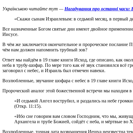
Українською читайте тут —
Нагадування про останні часи: В
«Скажи сынам Израилевым: в седьмой месяц, в первый ден
В
се назначенные Богом святые дни имеют двойное применение:
Иисусе.
В чём же заключается окончательное и пророческое послание П
чём нам должен напомнить трубный зов?
Ответ мы найдём в 19 главе книги Исход, где описано, как ок
неба в трубу-шофар. По мере того как её звук становился всё 
заговорил с небес, и Израиль был отмечен навеки.
Возлюбленные, звучание шофара с небес в 19 главе книги Исх
Пророческий аналог этой божественной встречи мы находим в
«И седьмой Ангел вострубил, и раздались на небе громки
(Откр. 11:15).
«Ибо сие говорим вам словом Господним, что мы, живущи
Архангела и трубе Божией, сойдёт с неба, и мёртвые во 
Возлюбленные, точная дата возвращения Иешуа неизвестна тем и