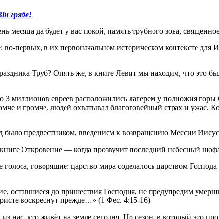
ін гряде!
ь месяца да будет у вас покой, память трубного зова, священное
 во-первых, в их первоначальном историческом контексте для И
раздника Труб? Опять же, в книге Левит мы находим, что это б
оло 3 миллионов евреев расположились лагерем у подножия горы 
громче и громче, людей охватывал благоговейный страх и ужас. 
од было предвестником, введением к возвращению Мессии Иисуса
 книге Откровение — когда прозвучит последний небесный шофа
е голоса, говорящие: царство мира соделалось царством Господа 
е, оставшиеся до пришествия Господня, не предупредим умерши
Христе воскреснут прежде…» (1 Фес. 4:15-16)
з нас, кто живёт на земле сегодня. Но сезон, в который это про