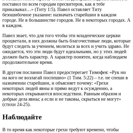
поставил по всем городам пресвитеров, как я тебе
приказывал…» (Титу 1:5). Павел оставляет Титу
безошибочное указание: назначать старейшин в каждом
городе. Не в большинстве городов. Не в некоторых городах. А
в каждом.
Павел знает, что для того чтобы эти младенческие церкви
процветали, в них должны быть благочестивые люди, которые
будут следить за учением, молиться за всех и учить здраво. Не
ожидается, что эти люди будут идеальными, но у этих людей
должен быть характер. А характер понятен, когда наблюдаем
продолжительное время.
В другом послании Павел предостерегает Тимофея: «Рук ни
на кого не возлагай поспешно» (1 Тим. 5:22) – т.е. не спеши в
назначении старейшин, и объясняет почему: «Грехи
некоторых людей явны и прямо ведут к осуждению, а
некоторых открываются впоследствии. Равным образом и
добрые дела явны; а если и не таковы, скрыться не могут»
(стихи 24-25).
Наблюдайте
В то время как некоторые грехи требуют времени, чтобы