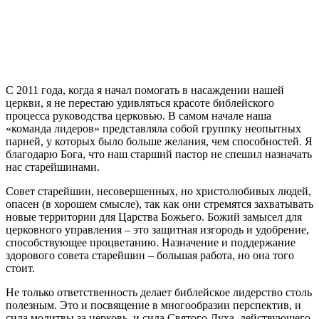
С
2011 года, когда я начал помогать в насаждении нашей
церкви, я не перестаю удивляться красоте библейского
процесса руководства церковью. В самом начале наша
«команда лидеров» представляла собой группку неопытных
парней, у которых было больше желания, чем способностей. Я
благодарю Бога, что наш старший пастор не спешил назначать
нас старейшинами.
Совет старейшин, несовершенных, но христолюбивых людей,
опасен (в хорошем смысле), так как они стремятся захватывать
новые территории для Царства Божьего. Божий замысел для
церковного управления – это защитная изгородь и удобрение,
способствующее процветанию. Назначение и поддержание
здорового совета старейшин – большая работа, но она того
стоит.
Не только ответственность делает библейское лидерство столь
полезным. Это и посвящение в многообразии перспектив, и
сила молитвы за церковь, и сила Святого Духа, действующего