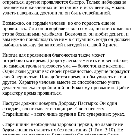
открыться, другие проявляются быстро. Только наблюдая за
человеком в жизненных испытаниях и искушениях, можно
узнать наверняка, достоин ли он быть старейшиной.
Возможно, он гордый человек, но его гордость еще не
проявилась. Или он оскорбляет свою семью, но они скрывают
это за боязливыми улыбками. Возможно, он любит деньги, и
вам нужно понаблюдать за ним в ситуациях, когда он должен
выбирать между финансовой выгодой и славой Христа.
Иногда для проявления благочестия также может
потребоваться время. Доброту легко заметить и в вестибюле,
но самоконтроль и трезвость ума — более тонкие качества.
Одни люди удивят вас своей греховностью, другие порадуют
своей верностью. Понадобится время, чтобы увидеть и то и
другое. Характер человек вместе со способностью учить
делает человека старейшиной по Божьему призванию. Дайте
характеру время проявиться.
Пастухи должны доверять Доброму Пастырю: Он один
созидает, воспитывает и защищает Свою невесту.
Старейшины – всего лишь орудия в Его суверенных руках.
Старейшины необходимы здоровой церкви, но давайте не
будем спешить ставить их без испытания (1 Тим. 3:10). Не