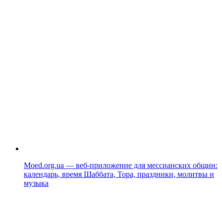
Moed.org.ua — веб-приложение для мессианских общин:
календарь, время Шаббата, Тора, праздники, молитвы и
музыка