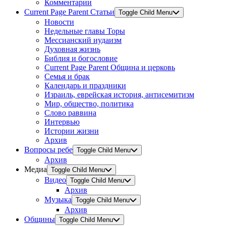
Комментарии
Current Page Parent
Статьи
Toggle Child Menu
Новости
Недельные главы Торы
Мессианский иудаизм
Духовная жизнь
Библия и богословие
Current Page Parent
Община и церковь
Семья и брак
Календарь и праздники
Израиль, еврейская история, антисемитизм
Мир, общество, политика
Слово раввина
Интервью
Истории жизни
Архив
Вопросы ребе
Toggle Child Menu
Архив
Медиа
Toggle Child Menu
Видео
Toggle Child Menu
Архив
Музыка
Toggle Child Menu
Архив
Общины
Toggle Child Menu