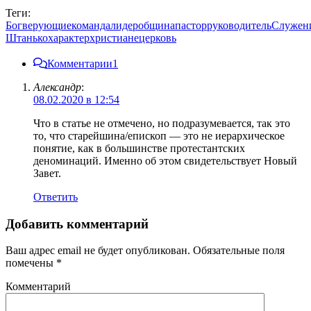
Теги:
Бог
верующие
команда
лидер
община
пастор
руководитель
Служен
Штанько
характер
христиане
церковь
Комментарии
1
Александр
:
08.02.2020 в 12:54
Что в статье не отмечено, но подразумевается, так это
то, что старейшина/епископ — это не иерархическое
понятие, как в большинстве протестантских
деноминаций. Именно об этом свидетельствует Новый
Завет.
Ответить
Добавить комментарий
Ваш адрес email не будет опубликован.
Обязательные поля
помечены
*
Комментарий