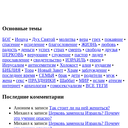
Основные темы
БОГ
•
Иешуа
•
Дух Святой
•
молитва
•
вера
•
грех
•
покаяние
•
спасение
•
исцеление
•
благословение
•
ЖИЗНЬ
•
любовь
•
радость
•
деньги
•
успех
•
страх
•
смерть
•
свобода
•
друзья
•
ЦЕРКОВЬ
•
верующие
•
служение
•
пастор
•
лидер
•
прославление
•
свидетельство
•
ИЗРАИЛЬ
•
евреи
•
Иерусалим
•
антисемитизм
•
Холокост
•
алия
•
иудаизм
•
БИБЛИЯ
•
Тора
•
Новый Завет
•
Храм
•
заблуждение
•
последнее время
•
СЕМЬЯ
•
брак
•
дети
•
родители
•
муж
•
жена
•
секс
•
ПРАЗДНИКИ
•
Шаббат
•
МИР
•
ислам
•
атеизм
•
интернет
•
археология
•
гомосексуализм
•
ВСЕ ТЕГИ
Последние комментарии
Аноним
к записи
Так стоит ли на ней жениться?
Михаил
к записи
Церковь заменила Израиль? Почему
это учение опасно?
Михаил
к записи
Церковь заменила Израиль? Почему