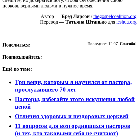
спешите, но доверьтесь Богу, чтобы Он обеспечил Свою
церковь верными людьми в нужное время.
Автор —
Брэд Ларсон
/
thegospelcoalition.org
Перевод —
Татьяна Штанько
для
ieshua.org
Пожертвовать
Последнее: 12.07.
Спасибо!
Поделиться:
Подписывайтесь:
Ещё по теме:
Три вещи, которым я научился от пастора,
прослужившего 70 лет
Пасторы, избегайте этого искушения любой
ценой
Отличия здоровых и нездоровых церквей
11 вопросов для возгордившихся пасторов
(и тех, кто таковыми себя не считают)