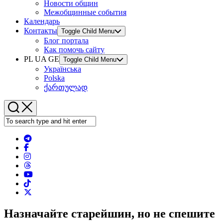
Новости общин
Межобщинные события
Календарь
Контакты
Toggle Child Menu
Блог портала
Как помочь сайту
PL UA GE
Toggle Child Menu
Українська
Polska
ქართულად
Назначайте старейшин, но не спешите