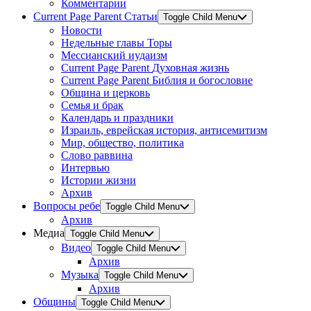
Комментарии
Current Page Parent
Статьи
Toggle Child Menu
Новости
Недельные главы Торы
Мессианский иудаизм
Current Page Parent
Духовная жизнь
Current Page Parent
Библия и богословие
Община и церковь
Семья и брак
Календарь и праздники
Израиль, еврейская история, антисемитизм
Мир, общество, политика
Слово раввина
Интервью
Истории жизни
Архив
Вопросы ребе
Toggle Child Menu
Архив
Медиа
Toggle Child Menu
Видео
Toggle Child Menu
Архив
Музыка
Toggle Child Menu
Архив
Общины
Toggle Child Menu