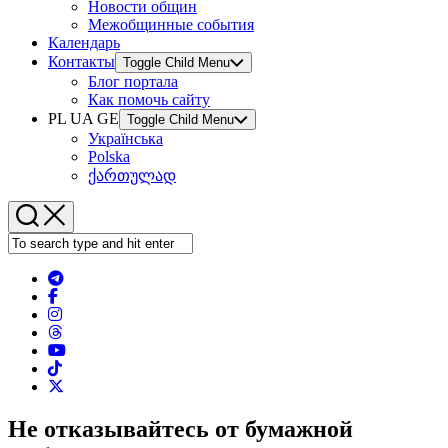
Новости общин
Межобщинные события
Календарь
Контакты
Toggle Child Menu
Блог портала
Как помочь сайту
PL UA GE
Toggle Child Menu
Українська
Polska
ქართულად
Не отказывайтесь от бумажной