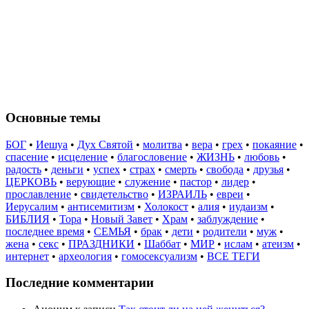
Основные темы
БОГ
•
Иешуа
•
Дух Святой
•
молитва
•
вера
•
грех
•
покаяние
•
спасение
•
исцеление
•
благословение
•
ЖИЗНЬ
•
любовь
•
радость
•
деньги
•
успех
•
страх
•
смерть
•
свобода
•
друзья
•
ЦЕРКОВЬ
•
верующие
•
служение
•
пастор
•
лидер
•
прославление
•
свидетельство
•
ИЗРАИЛЬ
•
евреи
•
Иерусалим
•
антисемитизм
•
Холокост
•
алия
•
иудаизм
•
БИБЛИЯ
•
Тора
•
Новый Завет
•
Храм
•
заблуждение
•
последнее время
•
СЕМЬЯ
•
брак
•
дети
•
родители
•
муж
•
жена
•
секс
•
ПРАЗДНИКИ
•
Шаббат
•
МИР
•
ислам
•
атеизм
•
интернет
•
археология
•
гомосексуализм
•
ВСЕ ТЕГИ
Последние комментарии