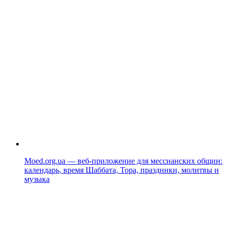
Moed.org.ua — веб-приложение для мессианских общин:
календарь, время Шаббата, Тора, праздники, молитвы и
музыка