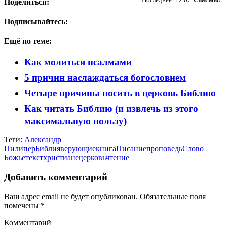
Поделиться:
Подписывайтесь:
Ещё по теме:
Как молиться псалмами
5 причин наслаждаться богословием
Четыре причины носить в церковь Библию
Как читать Библию (и извлечь из этого
максимальную пользу)
Теги:
Александр
Пилипер
Библия
верующие
книга
Писание
проповедь
Слово
Божье
текст
христиане
церковь
чтение
Добавить комментарий
Ваш адрес email не будет опубликован.
Обязательные поля
помечены
*
Комментарий