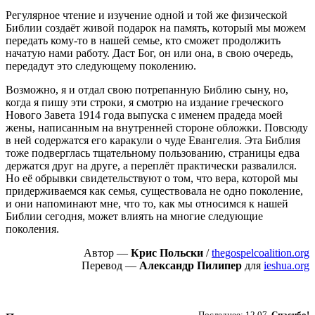
Регулярное чтение и изучение одной и той же физической
Библии создаёт живой подарок на память, который мы можем
передать кому-то в нашей семье, кто сможет продолжить
начатую нами работу. Даст Бог, он или она, в свою очередь,
передадут это следующему поколению.
Возможно, я и отдал свою потрепанную Библию сыну, но,
когда я пишу эти строки, я смотрю на издание греческого
Нового Завета 1914 года выпуска с именем прадеда моей
жены, написанным на внутренней стороне обложки. Повсюду
в ней содержатся его каракули о чуде Евангелия. Эта Библия
тоже подверглась тщательному пользованию, страницы едва
держатся друг на друге, а переплёт практически развалился.
Но её обрывки свидетельствуют о том, что вера, которой мы
придерживаемся как семья, существовала не одно поколение,
и они напоминают мне, что то, как мы относимся к нашей
Библии сегодня, может влиять на многие следующие
поколения.
Автор —
Крис Польски
/
thegospelcoalition.org
Перевод —
Александр Пилипер
для
ieshua.org
Пожертвовать
Последнее: 12.07.
Спасибо!