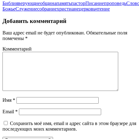
Библия
верующие
община
память
пастор
Писание
проповедь
Слов
Божье
Служение
собрание
христиане
церковь
чтение
Добавить комментарий
Ваш адрес email не будет опубликован.
Обязательные поля
помечены
*
Комментарий
Имя
*
Email
*
Сохранить моё имя, email и адрес сайта в этом браузере для
последующих моих комментариев.