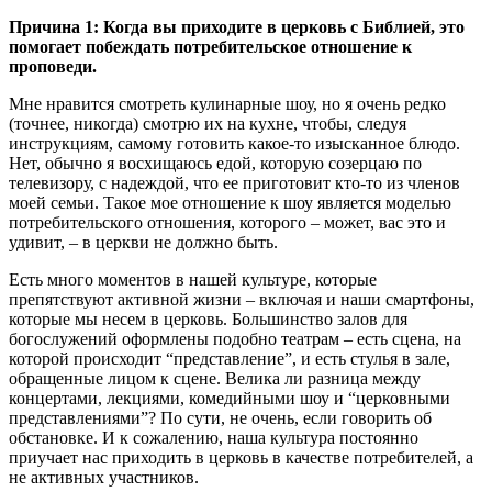
Причина 1: Когда вы приходите в церковь с Библией, это
помогает побеждать потребительское отношение к
проповеди.
Мне нравится смотреть кулинарные шоу, но я очень редко
(точнее, никогда) смотрю их на кухне, чтобы, следуя
инструкциям, самому готовить какое-то изысканное блюдо.
Нет, обычно я восхищаюсь едой, которую созерцаю по
телевизору, с надеждой, что ее приготовит кто-то из членов
моей семьи. Такое мое отношение к шоу является моделью
потребительского отношения, которого – может, вас это и
удивит, – в церкви не должно быть.
Есть много моментов в нашей культуре, которые
препятствуют активной жизни – включая и наши смартфоны,
которые мы несем в церковь. Большинство залов для
богослужений оформлены подобно театрам – есть сцена, на
которой происходит “представление”, и есть стулья в зале,
обращенные лицом к сцене. Велика ли разница между
концертами, лекциями, комедийными шоу и “церковными
представлениями”? По сути, не очень, если говорить об
обстановке. И к сожалению, наша культура постоянно
приучает нас приходить в церковь в качестве потребителей, а
не активных участников.