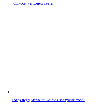
«Одиссея» и конец света
Когда недоумеваешь: «Чем я заслужил это?»