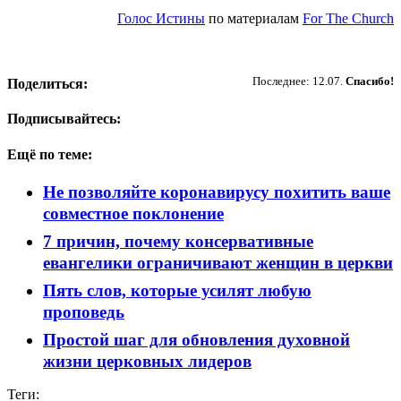
Голос Истины
по материалам
For The Church
Пожертвовать
Последнее: 12.07.
Спасибо!
Поделиться:
Подписывайтесь:
Ещё по теме:
Не позволяйте коронавирусу похитить ваше
совместное поклонение
7 причин, почему консервативные
евангелики ограничивают женщин в церкви
Пять слов, которые усилят любую
проповедь
Простой шаг для обновления духовной
жизни церковных лидеров
Теги: