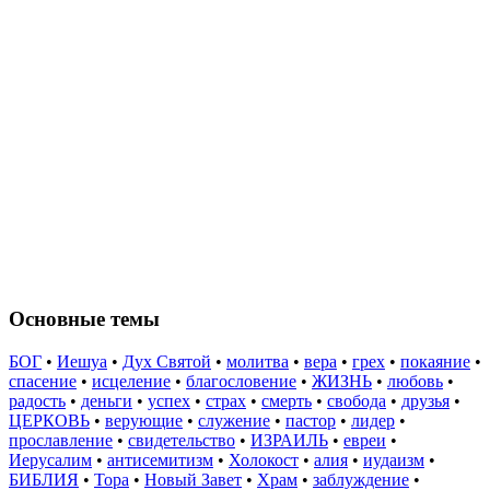
Основные темы
БОГ
•
Иешуа
•
Дух Святой
•
молитва
•
вера
•
грех
•
покаяние
•
спасение
•
исцеление
•
благословение
•
ЖИЗНЬ
•
любовь
•
радость
•
деньги
•
успех
•
страх
•
смерть
•
свобода
•
друзья
•
ЦЕРКОВЬ
•
верующие
•
служение
•
пастор
•
лидер
•
прославление
•
свидетельство
•
ИЗРАИЛЬ
•
евреи
•
Иерусалим
•
антисемитизм
•
Холокост
•
алия
•
иудаизм
•
БИБЛИЯ
•
Тора
•
Новый Завет
•
Храм
•
заблуждение
•