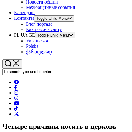
Новости общин
Межобщинные события
Календарь
Контакты
Toggle Child Menu
Блог портала
Как помочь сайту
PL UA GE
Toggle Child Menu
Українська
Polska
ქართულად
Четыре причины носить в церковь