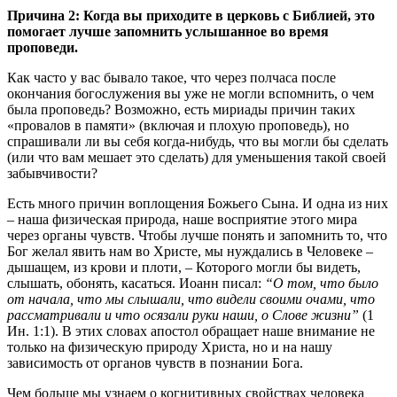
Причина 2: Когда вы приходите в церковь с Библией, это
помогает лучше запомнить услышанное во время
проповеди.
Как часто у вас бывало такое, что через полчаса после
окончания богослужения вы уже не могли вспомнить, о чем
была проповедь? Возможно, есть мириады причин таких
«провалов в памяти» (включая и плохую проповедь), но
спрашивали ли вы себя когда-нибудь, что вы могли бы сделать
(или что вам мешает это сделать) для уменьшения такой своей
забывчивости?
Есть много причин воплощения Божьего Сына. И одна из них
– наша физическая природа, наше восприятие этого мира
через органы чувств. Чтобы лучше понять и запомнить то, что
Бог желал явить нам во Христе, мы нуждались в Человеке –
дышащем, из крови и плоти, – Которого могли бы видеть,
слышать, обонять, касаться. Иоанн писал:
“О том, что было
от начала, что мы слышали, что видели своими очами, что
рассматривали и что осязали руки наши, о Слове жизни”
(1
Ин. 1:1). В этих словах апостол обращает наше внимание не
только на физическую природу Христа, но и на нашу
зависимость от органов чувств в познании Бога.
Чем больше мы узнаем о когнитивных свойствах человека