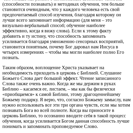
(способности познавать) и методиках обучения, тем больше
становится очевидным, что у каждого человека есть свой
предпочитаемый способ изучения, благодаря которому он
лучше всего запоминает информацию (для меня – это
визуально-вербальный способ; обучение наиболее
эффективно, когда я вижу слова). Если к этому факту
добавить и ту истину, что способность запоминать
усиливается благодаря умножению сенсорных восприятий,
становится понятным, почему Бог даровал нам Иисуса в
четырех измерениях – чтобы мы могли наиболее полно Его
познать.
Таким образом, воплощение Христа указывает на
необходимость приходить в церковь с Библией. Слушание
Божьего Слова дает большой эффект. Чтение записанного
Слова также очень важно. Когда же мы держим в руках
Библию – касаемся ее, листаем, – мы как бы физически
«приобщаемся» к самой Библии, этому драгоценнейшему
Божьему подарку. Я верю, что, согласно Божьему замыслу, нам
нужно использовать все эти три органа чувств, если мы хотим
познавать Бога во всей полноте. Когда вы приносите в
церковь Библию, то осознанно вводите себя в такой процесс
обучения, когда усиливается Богом данная способность лучше
понимать и запоминать проповедуемое Слово.