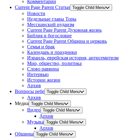
Комментарии
Current Page Parent
Статьи
Toggle Child Menu
Новости
Недельные главы Торы
Мессианский иудаизм
Current Page Parent
Духовная жизнь
Библия и богословие
Current Page Parent
Община и церковь
Семья и брак
Календарь и праздники
Израиль, еврейская история, антисемитизм
Мир, общество, политика
Слово раввина
Интервью
Истории жизни
Архив
Вопросы ребе
Toggle Child Menu
Архив
Медиа
Toggle Child Menu
Видео
Toggle Child Menu
Архив
Музыка
Toggle Child Menu
Архив
Общины
Toggle Child Menu