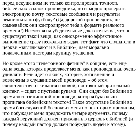
перед искушением не только контролировать точность
библейских ссылок проповедника, но и заодно проверить
электронную почту, текстовые сообщения и результаты
чемпионата по футболу? (Да, дорогой проповедник, не
сомневайся: они контролируют тебя в формате реального
времени!) Несмотря на убедительные доказательства, что не
существует такой вещи, как одновременно эффективное
выполнение сразу нескольких задач, тот факт, что слушатели в
церкви «заглядывают и в Библию», дает морально
подавленным пасторам крупицу утешения.
Но кроме этого “телефонного фетиша” в общине, есть еще
одна вещь, которая продолжает меня, как проповедника, очень
удивлять. Речь идет о людях, которые, хотя внешне и
вовлечены в слушание моей проповеди – об этом
свидетельствуют кивания головой, постоянный зрительный
контакт, – сидят с пустыми руками. Они сидят без Библии во
время экспозиционной проповеди, которая буквально
пропитана библейским текстом! Такое отсутствие Библий во
время богослужений беспокоит меня по некоторым причинам,
что побуждает меня предложить четыре аргумента, почему
каждый верующий должен приходить в церковь с Библией (и
почему каждый пастор должен побуждать людей к этому).