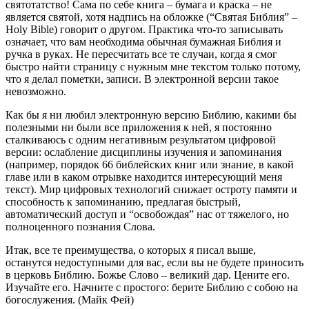
святотатство! Сама по себе книга – бумага и краска – не
является святой, хотя надпись на обложке (“Святая Библия” –
Holy Bible
) говорит о другом. Практика что-то записывать
означает, что вам необходима обычная бумажная Библия и
ручка в руках. Не пересчитать все те случаи, когда я смог
быстро найти страницу с нужным мне текстом только потому,
что я делал пометки, записи. В электронной версии такое
невозможно.
Как бы я ни любил электронную версию Библию, какими бы
полезными ни были все приложения к ней, я постоянно
сталкиваюсь с одним негативным результатом цифровой
версии: ослабление дисциплины изучения и запоминания
(например, порядок 66 библейских книг или знание, в какой
главе или в каком отрывке находится интересующий меня
текст). Мир цифровых технологий снижает остроту памяти и
способность к запоминанию, предлагая быстрый,
автоматический доступ и “освобождая” нас от тяжелого, но
полноценного познания Слова.
Итак, все те преимущества, о которых я писал выше,
останутся недоступными для вас, если вы не будете приносить
в церковь Библию. Божье Слово – великий дар. Цените его.
Изучайте его. Начните с простого: берите Библию с собою на
богослужения. (Майк Фей)