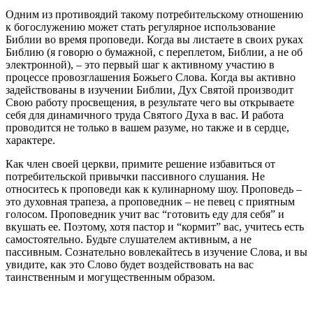
Одним из противоядий такому потребительскому отношению
к богослужению может стать регулярное использование
Библии во время проповеди. Когда вы листаете в своих руках
Библию (я говорю о бумажной, с переплетом, Библии, а не об
электронной), – это первый шаг к активному участию в
процессе провозглашения Божьего Слова. Когда вы активно
задействованы в изучении Библии, Дух Святой производит
Свою работу просвещения, в результате чего вы открываете
себя для динамичного труда Святого Духа в вас. И работа
проводится не только в вашем разуме, но также и в сердце,
характере.
Как член своей церкви, примите решение избавиться от
потребительской привычки пассивного слушания. Не
относитесь к проповеди как к кулинарному шоу. Проповедь –
это духовная трапеза, а проповедник – не певец с приятным
голосом. Проповедник учит вас “готовить еду для себя” и
вкушать ее. Поэтому, хотя пастор и “кормит” вас, учитесь есть
самостоятельно. Будьте слушателем активным, а не
пассивным. Сознательно вовлекайтесь в изучение Слова, и вы
увидите, как это Слово будет воздействовать на вас
таинственным и могущественным образом.