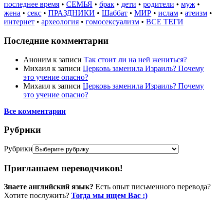
последнее время
•
СЕМЬЯ
•
брак
•
дети
•
родители
•
муж
•
жена
•
секс
•
ПРАЗДНИКИ
•
Шаббат
•
МИР
•
ислам
•
атеизм
•
интернет
•
археология
•
гомосексуализм
•
ВСЕ ТЕГИ
Последние комментарии
Аноним
к записи
Так стоит ли на ней жениться?
Михаил
к записи
Церковь заменила Израиль? Почему
это учение опасно?
Михаил
к записи
Церковь заменила Израиль? Почему
это учение опасно?
Все комментарии
Рубрики
Рубрики
Приглашаем переводчиков!
Знаете английский язык?
Есть опыт письменного перевода?
Хотите послужить?
Тогда мы ищем Вас :)
Пожертвовать / donate