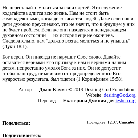
Не переставайте молиться за своих детей. Это служение
ходатайства длится всю жизнь. Нам не стоит быть
самонадеянными, когда дело касается людей. Даже если наши
дети духовно преуспевают, это не значит, что в будущем у них
не будет проблем. Если же они находятся в ненадлежащем
духовном состоянии — их история еще не окончена.
Следовательно, нам “должно всегда молиться и не унывать”
(Луки 18:1).
Бог верен. Он никогда не нарушит Свое слово. Давайте
оставаться верными Его призыву к нам и верными нашим
детям, непрестанно умоляя Бога за них. Он не допустит,
чтобы наш труд, независимо от предопределенного Его
мудростью результата, был тщетен (1 Коринфянам 15:58).
Автор —
Джон Блум
/ © 2019 Desiring God Foundation.
Website:
desiringGod.org
Перевод —
Екатерина Думнич
для
ieshua.org
Пожертвовать
Последнее: 12.07.
Спасибо!
Поделиться:
Подписывайтесь: