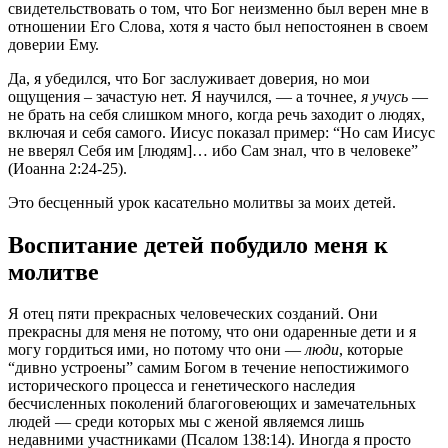
свидетельствовать о том, что Бог неизменно был верен мне в
отношении Его Слова, хотя я часто был непостоянен в своем
доверии Ему.
Да, я убедился, что Бог заслуживает доверия, но мои
ощущения – зачастую нет. Я научился, — а точнее,
я учусь
—
не брать на себя слишком много, когда речь заходит о людях,
включая и себя самого. Иисус показал пример: “Но сам Иисус
не вверял Себя им [людям]… ибо Сам знал, что в человеке”
(Иоанна 2:24-25).
Это бесценный урок касательно молитвы за моих детей.
Воспитание детей побудило меня к
молитве
Я отец пяти прекрасных человеческих созданий. Они
прекрасны для меня не потому, что они одаренные дети и я
могу гордиться ими, но потому что они —
люди
, которые
“дивно устроены” самим Богом в течение непостижимого
исторического процесса и генетического наследия
бесчисленных поколений благоговеющих и замечательных
людей — среди которых мы с женой являемся лишь
недавними участниками (Псалом 138:14). Иногда я просто