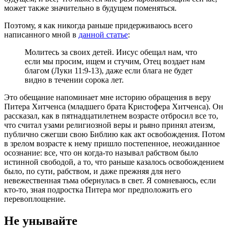
может также значительно в будущем поменяться.
Поэтому, я как никогда раньше придерживаюсь всего
написанного мной в
данной статье
:
Молитесь за своих детей. Иисус обещал нам, что
если мы просим, ищем и стучим, Отец воздает нам
благом (Луки 11:9-13), даже если блага не будет
видно в течении сорока лет.
Это обещание напоминает мне историю обращения в веру
Питера Хитченса (младшего брата Кристофера Хитченса). Он
рассказал, как в пятнадцатилетнем возрасте отбросил все то,
что считал узами религиозной веры и рьяно принял атеизм,
публично сжегши свою Библию как акт освобождения. Потом
в зрелом возрасте к нему пришло постепенное, неожиданное
осознание: все, что он когда-то называл рабством было
истинной свободой, а то, что раньше казалось освобождением
было, по сути, рабством, и даже прежняя для него
невежественная тьма обернулась в свет. Я сомневаюсь, если
кто-то, зная подростка Питера мог предположить его
перевоплощение.
Не унывайте