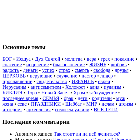
Основные темы
БОГ
•
Иешуа
•
Дух Святой
•
молитва
•
вера
•
грех
•
покаяние
•
спасение
•
исцеление
•
благословение
•
ЖИЗНЬ
•
любовь
•
радость
•
деньги
•
успех
•
страх
•
смерть
•
свобода
•
друзья
•
ЦЕРКОВЬ
•
верующие
•
служение
•
пастор
•
лидер
•
прославление
•
свидетельство
•
ИЗРАИЛЬ
•
евреи
•
Иерусалим
•
антисемитизм
•
Холокост
•
алия
•
иудаизм
•
БИБЛИЯ
•
Тора
•
Новый Завет
•
Храм
•
заблуждение
•
последнее время
•
СЕМЬЯ
•
брак
•
дети
•
родители
•
муж
•
жена
•
секс
•
ПРАЗДНИКИ
•
Шаббат
•
МИР
•
ислам
•
атеизм
•
интернет
•
археология
•
гомосексуализм
•
ВСЕ ТЕГИ
Последние комментарии
Аноним
к записи
Так стоит ли на ней жениться?
Михаил
к записи
Церковь заменила Израиль? Почему