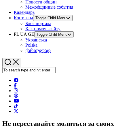
Новости общин
Межобщинные события
Календарь
Контакты
Toggle Child Menu
Блог портала
Как помочь сайту
PL UA GE
Toggle Child Menu
Українська
Polska
ქართულად
Не переставайте молиться за своих