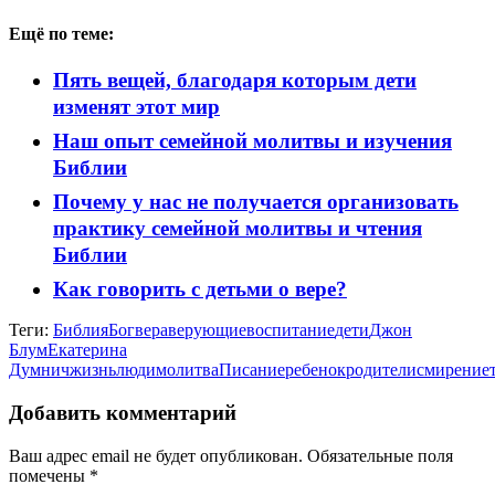
Ещё по теме:
Пять вещей, благодаря которым дети
изменят этот мир
Наш опыт семейной молитвы и изучения
Библии
Почему у нас не получается организовать
практику семейной молитвы и чтения
Библии
Как говорить с детьми о вере?
Теги:
Библия
Бог
вера
верующие
воспитание
дети
Джон
Блум
Екатерина
Думнич
жизнь
люди
молитва
Писание
ребенок
родители
смирение
Добавить комментарий
Ваш адрес email не будет опубликован.
Обязательные поля
помечены
*