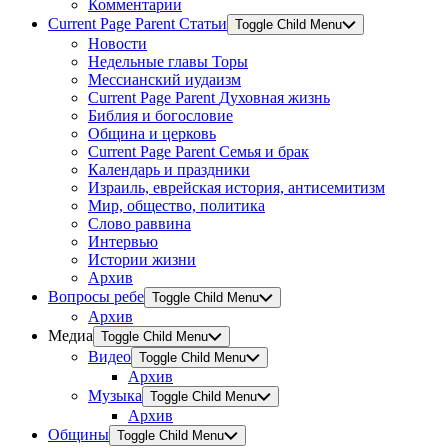
Комментарии
Current Page Parent
Статьи
Toggle Child Menu
Новости
Недельные главы Торы
Мессианский иудаизм
Current Page Parent
Духовная жизнь
Библия и богословие
Община и церковь
Current Page Parent
Семья и брак
Календарь и праздники
Израиль, еврейская история, антисемитизм
Мир, общество, политика
Слово раввина
Интервью
Истории жизни
Архив
Вопросы ребе
Toggle Child Menu
Архив
Медиа
Toggle Child Menu
Видео
Toggle Child Menu
Архив
Музыка
Toggle Child Menu
Архив
Общины
Toggle Child Menu