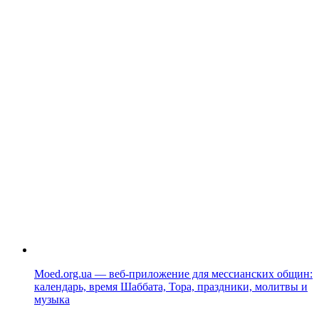
Moed.org.ua — веб-приложение для мессианских общин:
календарь, время Шаббата, Тора, праздники, молитвы и
музыка