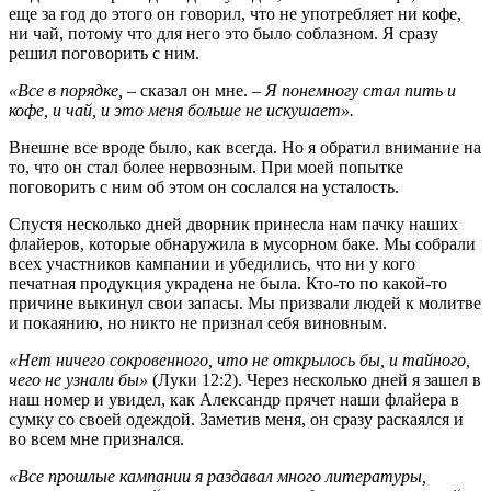
еще за год до этого он говорил, что не употребляет ни кофе,
ни чай, потому что для него это было соблазном. Я сразу
решил поговорить с ним.
«Все в порядке,
– сказал он мне. –
Я понемногу стал пить и
кофе, и чай, и это меня больше не искушает».
Внешне все вроде было, как всегда. Но я обратил внимание на
то, что он стал более нервозным. При моей попытке
поговорить с ним об этом он сослался на усталость.
Спустя несколько дней дворник принесла нам пачку наших
флайеров, которые обнаружила в мусорном баке. Мы собрали
всех участников кампании и убедились, что ни у кого
печатная продукция украдена не была. Кто-то по какой-то
причине выкинул свои запасы. Мы призвали людей к молитве
и покаянию, но никто не признал себя виновным.
«Нет ничего сокровенного, что не открылось бы, и тайного,
чего не узнали бы»
(Луки 12:2). Через несколько дней я зашел в
наш номер и увидел, как Александр прячет наши флайера в
сумку со своей одеждой. Заметив меня, он сразу раскаялся и
во всем мне признался.
«Все прошлые кампании я раздавал много литературы,