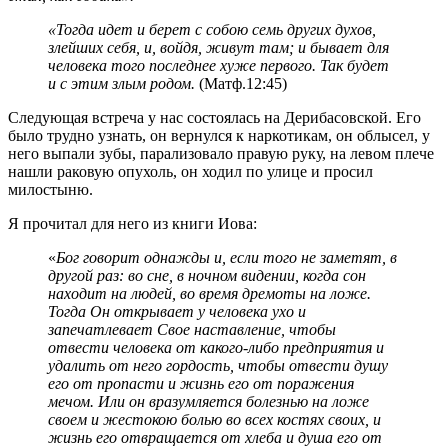
«Тогда идет и берет с собою семь других духов,
злейших себя, и, войдя, живут там; и бывает для
человека того последнее хуже первого. Так будет
и с этим злым родом.
(Матф.12:45)
Следующая встреча у нас состоялась на Дерибасовской. Его
было трудно узнать, он вернулся к наркотикам, он облысел, у
него выпали зубы, парализовало правую руку, на левом плече
нашли раковую опухоль, он ходил по улице и просил
милостыню.
Я прочитал для него из книги Иова:
«
Бог говорит однажды и, если того не заметят, в
другой раз: во сне, в ночном видении, когда сон
находит на людей, во время дремоты на ложе.
Тогда Он открывает у человека ухо и
запечатлевает Свое наставление, чтобы
отвести человека от какого-либо предприятия и
удалить от него гордость, чтобы отвести душу
его от пропасти и жизнь его от поражения
мечом. Или он вразумляется болезнью на ложе
своем и жестокою болью во всех костях своих, и
жизнь его отвращается от хлеба и душа его от