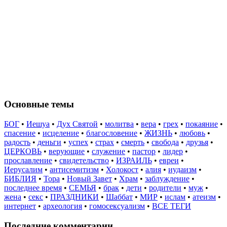
Основные темы
БОГ
•
Иешуа
•
Дух Святой
•
молитва
•
вера
•
грех
•
покаяние
•
спасение
•
исцеление
•
благословение
•
ЖИЗНЬ
•
любовь
•
радость
•
деньги
•
успех
•
страх
•
смерть
•
свобода
•
друзья
•
ЦЕРКОВЬ
•
верующие
•
служение
•
пастор
•
лидер
•
прославление
•
свидетельство
•
ИЗРАИЛЬ
•
евреи
•
Иерусалим
•
антисемитизм
•
Холокост
•
алия
•
иудаизм
•
БИБЛИЯ
•
Тора
•
Новый Завет
•
Храм
•
заблуждение
•
последнее время
•
СЕМЬЯ
•
брак
•
дети
•
родители
•
муж
•
жена
•
секс
•
ПРАЗДНИКИ
•
Шаббат
•
МИР
•
ислам
•
атеизм
•
интернет
•
археология
•
гомосексуализм
•
ВСЕ ТЕГИ
Последние комментарии