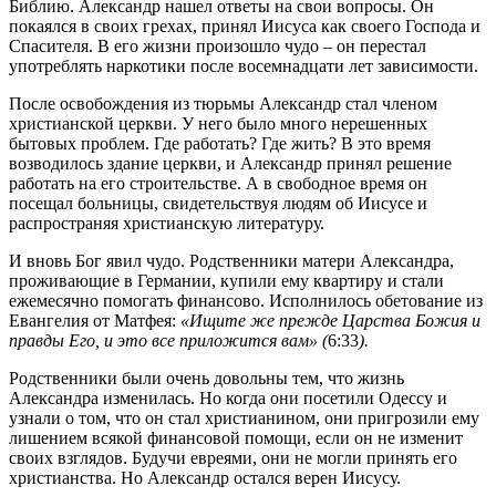
Библию. Александр нашел ответы на свои вопросы. Он
покаялся в своих грехах, принял Иисуса как своего Господа и
Спасителя. В его жизни произошло чудо – он перестал
употреблять наркотики после восемнадцати лет зависимости.
После освобождения из тюрьмы Александр стал членом
христианской церкви. У него было много нерешенных
бытовых проблем. Где работать? Где жить? В это время
возводилось здание церкви, и Александр принял решение
работать на его строительстве. А в свободное время он
посещал больницы, свидетельствуя людям об Иисусе и
распространяя христианскую литературу.
И вновь Бог явил чудо. Родственники матери Александра,
проживающие в Германии, купили ему квартиру и стали
ежемесячно помогать финансово. Исполнилось обетование из
Евангелия от Матфея:
«Ищите же прежде Царства Божия и
правды Его, и это все приложится вам» (
6:33
).
Родственники были очень довольны тем, что жизнь
Александра изменилась. Но когда они посетили Одессу и
узнали о том, что он стал христианином, они пригрозили ему
лишением всякой финансовой помощи, если он не изменит
своих взглядов. Будучи евреями, они не могли принять его
христианства. Но Александр остался верен Иисусу.