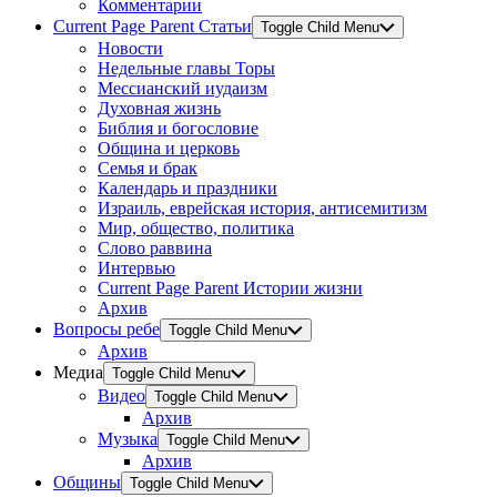
Комментарии
Current Page Parent
Статьи
Toggle Child Menu
Новости
Недельные главы Торы
Мессианский иудаизм
Духовная жизнь
Библия и богословие
Община и церковь
Семья и брак
Календарь и праздники
Израиль, еврейская история, антисемитизм
Мир, общество, политика
Слово раввина
Интервью
Current Page Parent
Истории жизни
Архив
Вопросы ребе
Toggle Child Menu
Архив
Медиа
Toggle Child Menu
Видео
Toggle Child Menu
Архив
Музыка
Toggle Child Menu
Архив
Общины
Toggle Child Menu