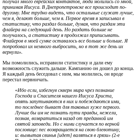
получал много еврейских контактов, люди молились со мной,
принимая Иисуса. В Днепропетровске все происходит по-
другому. Мне трудно видеть, что остальные служат лучше,
чем я, делают больше, чем я. Первое время я записывал в
статистику, что раздал больше, думая, что раздам эти
флайера на следующий день. Но раздать больше не
получалось, а статистику я продолжал приписывать.
Флайеров в моей сумке оставалось все больше и больше. Я
попробовал их немного выбросить, но в тот же день их
вернули».
Мы помолились, исправили статистику и дали ему
возможность служить дальше. Кампанию он дошел до конца.
Я каждый день беседовал с ним, мы молились, он вроде
перестал нервничать.
«
Ибо если, избегнув скверн мира чрез познание
Господа и Спасителя нашего Иисуса Христа,
опять запутываются в них и побеждаются ими,
то последнее бывает для таковых хуже первого.
Лучше бы им не познать пути правды, нежели,
познав, возвратиться назад от преданной им
святой заповеди. Но с ними случается по верной
пословице: пес возвращается на свою блевотину,
и: вымытая свинья [идет] валяться в грязи» (
2-е