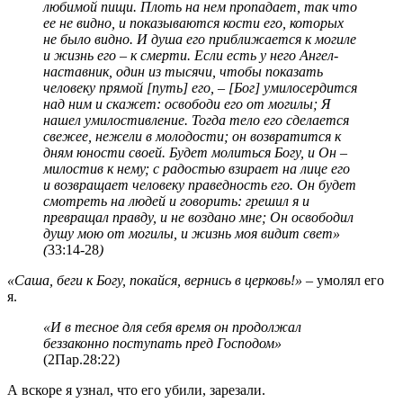
любимой пищи. Плоть на нем пропадает, так что
ее не видно, и показываются кости его, которых
не было видно. И душа его приближается к могиле
и жизнь его
–
к смерти. Если есть у него Ангел-
наставник, один из тысячи, чтобы показать
человеку прямой [путь] его, – [Бог] умилосердится
над ним и скажет: освободи его от могилы; Я
нашел умилостивление. Тогда тело его сделается
свежее, нежели в молодости; он возвратится к
дням юности своей. Будет молиться Богу, и Он –
милостив к нему; с радостью взирает на лице его
и возвращает человеку праведность его. Он будет
смотреть на людей и говорить: грешил я и
превращал правду, и не воздано мне; Он освободил
душу мою от могилы, и жизнь моя видит свет»
(
33:14-28
)
«Саша, беги к Богу, покайся, вернись в церковь!»
– умолял его
я.
«И в тесное для себя время он продолжал
беззаконно поступать пред Господом»
(2Пар.28:22)
А вскоре я узнал, что его убили, зарезали.