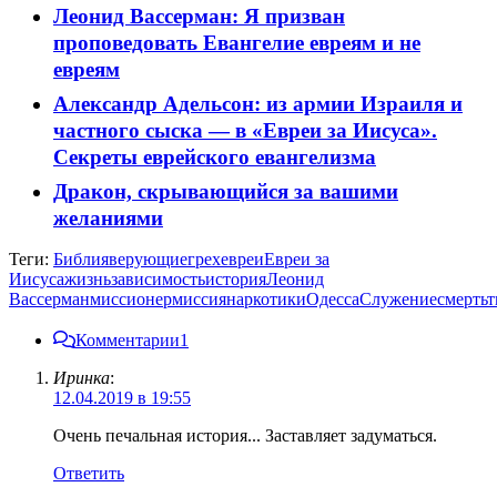
Леонид Вассерман: Я призван
проповедовать Евангелие евреям и не
евреям
Александр Адельсон: из армии Израиля и
частного сыска — в «Евреи за Иисуса».
Секреты еврейского евангелизма
Дракон, скрывающийся за вашими
желаниями
Теги:
Библия
верующие
грех
евреи
Евреи за
Иисуса
жизнь
зависимость
история
Леонид
Вассерман
миссионер
миссия
наркотики
Одесса
Служение
смерть
т
Комментарии
1
Иринка
:
12.04.2019 в 19:55
Очень печальная история... Заставляет задуматься.
Ответить