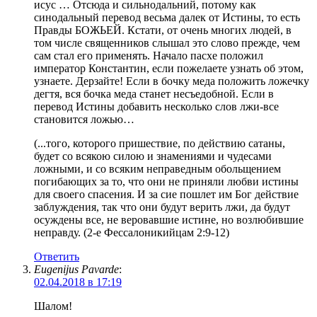
исус … Отсюда и сильнодальний, потому как
синодальный перевод весьма далек от Истины, то есть
Правды БОЖЬЕЙ. Кстати, от очень многих людей, в
том числе священников слышал это слово прежде, чем
сам стал его применять. Начало пасхе положил
император Константин, если пожелаете узнать об этом,
узнаете. Дерзайте! Если в бочку меда положить ложечку
дегтя, вся бочка меда станет несъедобной. Если в
перевод Истины добавить несколько слов лжи-все
становится ложью…
(...того, которого пришествие, по действию сатаны,
будет со всякою силою и знамениями и чудесами
ложными, и со всяким неправедным обольщением
погибающих за то, что они не приняли любви истины
для своего спасения. И за сие пошлет им Бог действие
заблуждения, так что они будут верить лжи, да будут
осуждены все, не веровавшие истине, но возлюбившие
неправду. (2-е Фессалоникийцам 2:9-12)
Ответить
Eugenijus Pavarde
:
02.04.2018 в 17:19
Шалом!