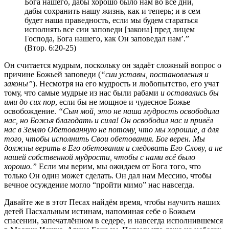
Бога нашего, дабы хорошо было нам во все дни,
дабы сохранить нашу жизнь, как и теперь; и в сем
будет наша праведность, если мы будем стараться
исполнять все сии заповеди [закона] пред лицем
Господа, Бога нашего, как Он заповедал нам’.”
(Втор. 6:20-25)
Он считается мудрым, поскольку он задаёт сложный вопрос о
причине Божьей заповеди (
“сии уставы, постановления и
законы”
). Несмотря на его мудрость и любопытство, его учат
тому, что самые мудрые из нас были рабами
и оставались бы
ими до сих пор
, если бы не мощное и чудесное Божье
освобождение.
“Сын мой, это не наша мудрость освободила
нас, но Божья благодать и сила! Он освободил нас и привёл
нас в Землю Обетованную не потому, что мы хорошие, а для
того, чтобы исполнить Свои обетования. Бог верен. Мы
должны верить в Его обетования и следовать Его Слову, а не
нашей собственной мудрости, чтобы с нами всё было
хорошо.”
Если мы верим, мы ожидаем от Бога того, что
только Он один может сделать. Он дал нам Мессию, чтобы
вечное осуждение могло “пройти мимо” нас навсегда.
Давайте же в этот Песах найдём время, чтобы научить наших
детей Пасхальным истинам, напоминая себе о Божьем
спасении, запечатлённом в седере, и навсегда исполнившемся