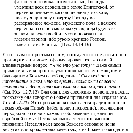
фараон упорствовал отпустить нас, Господь
умертвил всех первенцев в земле Египетской, от
первенца человеческого до первенца из скота, —
посему я приношу в жертву Господу все,
разверзающее ложесна, мужеского пола, а всякого
первенца из сынов моих выкупаю; и да будет это
знаком на руке твоей и вместо повязки над
глазами твоими, ибо рукою крепкою Господь
вывел нас из Египта.” (Исх. 13:14-16)
Его называют простым сыном, потому что он не достаточно
проницателен и может сформулировать только самый
элементарный вопрос:
“Что это (Ма зот)?”
Даже самый
примитивный вопрос получает полный ответ о мощном и
благодатном Божьем освобождении.
“Сын мой, это
напоминание о том, что во время Песаха были спасены
первородные дети, которые были покрыты кровью агнца”
(См. Исх. 12:7,13). Благодать для еврейских первенцев важна,
поскольку она говорит о Божьем призвании для Израиля (см.
Исх. 4:22-23). Это призвание вспоминается традиционно во
время обряда Пидьён hабен (выкуп первенца), посвящения
первородного сына в каждой соблюдающей традиции
еврейской семье. Песах напоминает, что это высокое
призвание Израиля как народа Божьего основано не на
заслугах или врождённых качествах, а на Божьей благодати в