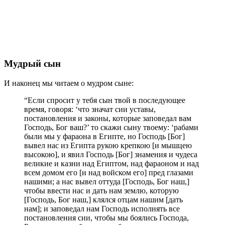
Мудрый сын
И наконец мы читаем о мудром сыне:
“Если спросит у тебя сын твой в последующее
время, говоря: ‘что значат сии уставы,
постановления и законы, которые заповедал вам
Господь, Бог ваш?’ то скажи сыну твоему: ‘рабами
были мы у фараона в Египте, но Господь [Бог]
вывел нас из Египта рукою крепкою [и мышцею
высокою], и явил Господь [Бог] знамения и чудеса
великие и казни над Египтом, над фараоном и над
всем домом его [и над войском его] пред глазами
нашими; а нас вывел оттуда [Господь, Бог наш,]
чтобы ввести нас и дать нам землю, которую
[Господь, Бог наш,] клялся отцам нашим [дать
нам]; и заповедал нам Господь исполнять все
постановления сии, чтобы мы боялись Господа,