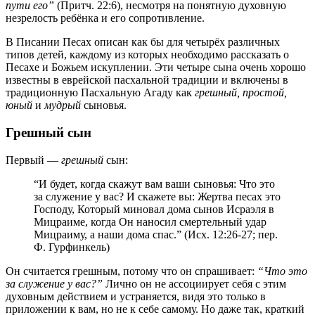
пути его”
(Притч. 22:6), несмотря на понятную духовную
незрелость ребёнка и его сопротивление.
В Писании Песах описан как бы для четырёх различных
типов детей, каждому из которых необходимо рассказать о
Песахе и Божьем искуплении. Эти четыре сына очень хорошо
известны в еврейской пасхальной традиции и включены в
традиционную Пасхальную Агаду как
грешный, простой,
юный
и
мудрый
сыновья.
Грешный сын
Первый —
грешный
сын:
“И будет, когда скажут вам ваши сыновья: Что это
за служение у вас? И скажете вы: Жертва песах это
Господу, Который миновал дома сынов Исраэля в
Мицраиме, когда Он наносил смертельный удар
Мицраиму, а наши дома спас.” (Исх. 12:26-27; пер.
Ф. Гурфинкель)
Он считается грешным, потому что он спрашивает:
“Что это
за служение у вас?”
Лично он не ассоциирует себя с этим
духовным действием и устраняется, видя это только в
приложении к вам, но не к себе самому. Но даже так, краткий