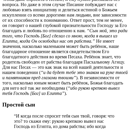
вопроса. Но даже в этом случае Писание побуждает нас с
любовью взять инициативу и делиться истиной о Божьем
искуплении со всеми дорогими нам людьми, вне зависимости
от их способности к пониманию. Ответ прост, тем не менее,
он говорит о нашей глубокой признательности Господу за Его
благодать и любовь по отношению к нам.
“Сын мой, это ради
того, что Господь [Бог] сделал со мною, когда я вышел из
Египта, когда Он освободил нас от рабства.”
Не имеет
значения, насколько маленьким может быть ребёнок, наше
благодарное отношение является свидетельством Его
благодатного действия во время Песаха. Ребёнок знает, что
родитель свободен от рабства благодаря Пасхальному Агнцу.
Для нас Песах — это как знак на всей нашей деятельности и
нашем поведении (
“и да будет тебе это знаком на руке твоей
и памятником пред глазами твоими”
). В независимости от
того, насколько юным может быть ребёнок, Божья благодать
для него всё так же необходима (
“ибо рукою крепкою вывел
тебя Господь [Бог] из Египта”
).
Простой сын
“И когда после спросит тебя сын твой, говоря: что
это? то скажи ему: рукою крепкою вывел нас
Господь из Египта, из дома рабства; ибо когда