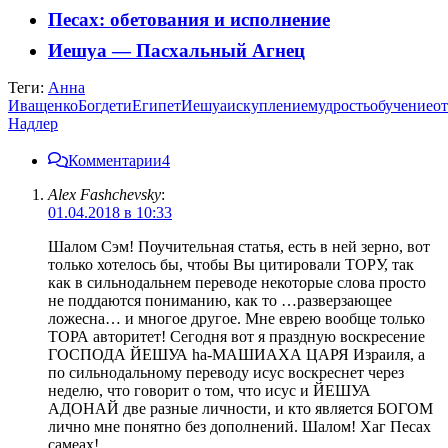
Песах: обетования и исполнение
Иешуа — Пасхальный Агнец
Теги:
Анна
Иващенко
Бог
дети
Египет
Иешуа
искупление
мудрость
обучение
о
Надлер
Комментарии
4
Alex Fashchevsky
:
01.04.2018 в 10:33
Шалом Сэм! Поучительная статья, есть в ней зерно, вот
только хотелось бы, чтобы Вы цитировали ТОРУ, так
как в сильнодальнем переводе некоторые слова просто
не поддаются пониманию, как то …разверзающее
ложесна… и многое другое. Мне еврею вообще только
ТОРА авторитет! Сегодня вот я праздную воскресение
ГОСПОДА ЙЕШУА ha-МАШИАХА ЦАРЯ Израиля, а
по сильнодальному переводу исус воскреснет через
неделю, что говорит о том, что исус и ЙЕШУА
АДОНАЙ две разные личности, и кто является БОГОМ
лично мне понятно без дополнений. Шалом! Хаг Песах
самеах!