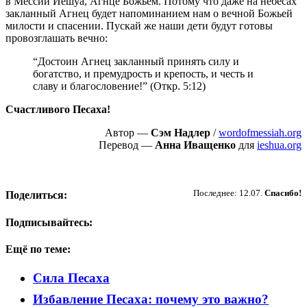
в Мессии Иешуа, Агнце Божьем. Потому что даже на небесах
закланный Агнец будет напоминанием нам о вечной Божьей
милости и спасении. Пускай же наши дети будут готовы
провозглашать вечно:
“Достоин Агнец закланный принять силу и
богатство, и премудрость и крепость, и честь и
славу и благословение!” (Откр. 5:12)
Счастливого Песаха!
Автор —
Сэм Надлер
/
wordofmessiah.org
Перевод —
Анна Иващенко
для
ieshua.org
Пожертвовать
Последнее: 12.07.
Спасибо!
Поделиться:
Подписывайтесь:
Ещё по теме:
Сила Песаха
Избавление Песаха: почему это важно?