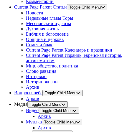
Комментарии
Current Page Parent
Статьи
Toggle Child Menu
Новости
Недельные главы Торы
Мессианский иудаизм
Духовная жизнь
Библия и богословие
Община и церковь
Семья и брак
Current Page Parent
Календарь и праздники
Current Page Parent
Израиль, еврейская история,
антисемитизм
Мир, общество, политика
Слово раввина
Интервью
Истории жизни
Архив
Вопросы ребе
Toggle Child Menu
Архив
Медиа
Toggle Child Menu
Видео
Toggle Child Menu
Архив
Музыка
Toggle Child Menu
Архив