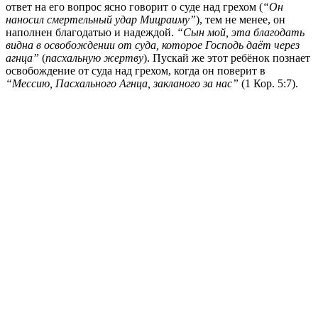
ответ на его вопрос ясно говорит о суде над грехом (
“Он
наносил смертельный удар Мицраиму”
), тем не менее, он
наполнен благодатью и надеждой.
“Сын мой, эта благодать
видна в освобождении от суда, которое Господь даёт через
агнца”
(
пасхальную жертву
). Пускай же этот ребёнок познает
освобождение от суда над грехом, когда он поверит в
“Мессию, Пасхального Агнца, закланого за нас”
(1 Кор. 5:7).