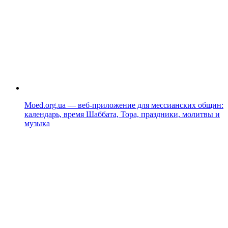
Moed.org.ua — веб-приложение для мессианских общин:
календарь, время Шаббата, Тора, праздники, молитвы и
музыка