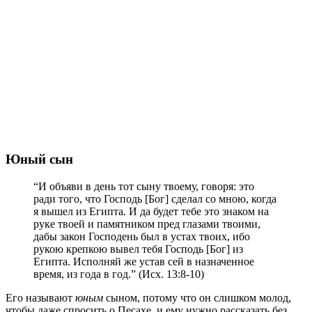
Юный сын
“И объяви в день тот сыну твоему, говоря: это
ради того, что Господь [Бог] сделал со мною, когда
я вышел из Египта. И да будет тебе это знаком на
руке твоей и памятником пред глазами твоими,
дабы закон Господень был в устах твоих, ибо
рукою крепкою вывел тебя Господь [Бог] из
Египта. Исполняй же устав сей в назначенное
время, из года в год.” (Исх. 13:8-10)
Его называют
юным
сыном, потому что он слишком молод,
чтобы даже спросить о Песахе, и ему нужно рассказать без