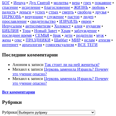
БОГ
•
Иешуа
•
Дух Святой
•
молитва
•
вера
•
грех
•
покаяние
•
спасение
•
исцеление
•
благословение
•
ЖИЗНЬ
•
любовь
•
радость
•
деньги
•
успех
•
страх
•
смерть
•
свобода
•
друзья
•
ЦЕРКОВЬ
•
верующие
•
служение
•
пастор
•
лидер
•
прославление
•
свидетельство
•
ИЗРАИЛЬ
•
евреи
•
Иерусалим
•
антисемитизм
•
Холокост
•
алия
•
иудаизм
•
БИБЛИЯ
•
Тора
•
Новый Завет
•
Храм
•
заблуждение
•
последнее время
•
СЕМЬЯ
•
брак
•
дети
•
родители
•
муж
•
жена
•
секс
•
ПРАЗДНИКИ
•
Шаббат
•
МИР
•
ислам
•
атеизм
•
интернет
•
археология
•
гомосексуализм
•
ВСЕ ТЕГИ
Последние комментарии
Аноним
к записи
Так стоит ли на ней жениться?
Михаил
к записи
Церковь заменила Израиль? Почему
это учение опасно?
Михаил
к записи
Церковь заменила Израиль? Почему
это учение опасно?
Все комментарии
Рубрики
Рубрики