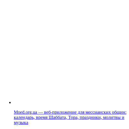
Moed.org.ua — веб-приложение для мессианских общин:
календарь, время Шаббата, Тора, праздники, молитвы и
музыка