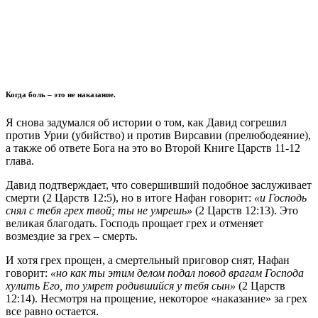
Когда боль – это не наказание.
Я
снова задумался об истории о том, как Давид согрешил
против Урии (убийство) и против Вирсавии (прелюбодеяние),
а также об ответе Бога на это во Второй Книге Царств 11-12
глава.
Давид подтверждает, что совершивший подобное заслуживает
смерти (2 Царств 12:5), но в итоге Нафан говорит:
«и Господь
снял с тебя грех твой; ты не умрешь»
(2 Царств 12:13). Это
великая благодать. Господь прощает грех и отменяет
возмездие за грех – смерть.
И хотя грех прощен, а смертельный приговор снят, Нафан
говорит:
«но как ты этим делом подал повод врагам Господа
хулить Его, то умрет родившийся у тебя сын»
(2 Царств
12:14). Несмотря на прощение, некоторое «наказание» за грех
все равно остается.