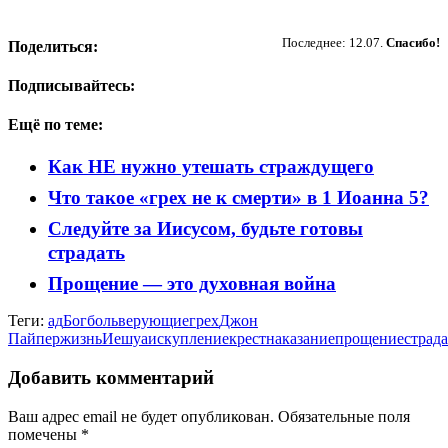
Пожертвовать
Последнее: 12.07.
Спасибо!
Поделиться:
Подписывайтесь:
Ещё по теме:
Как НЕ нужно утешать страждущего
Что такое «грех не к смерти» в 1 Иоанна 5?
Следуйте за Иисусом, будьте готовы
страдать
Прощение — это духовная война
Теги:
ад
Бог
боль
верующие
грех
Джон
Пайпер
жизнь
Иешуа
искупление
крест
наказание
прощение
страд
Добавить комментарий
Ваш адрес email не будет опубликован.
Обязательные поля
помечены
*