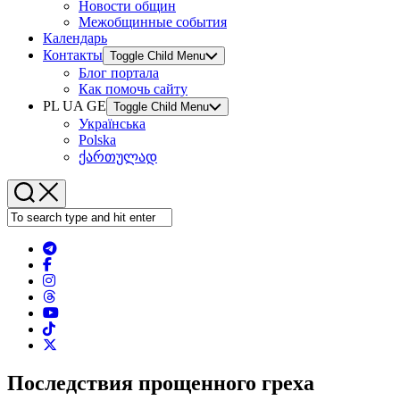
Новости общин
Межобщинные события
Календарь
Контакты
Toggle Child Menu
Блог портала
Как помочь сайту
PL UA GE
Toggle Child Menu
Українська
Polska
ქართულად
Последствия прощенного греха