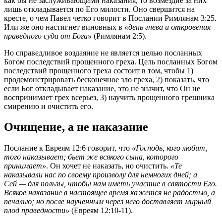
как бы не заслуживающими наказания, то возмездие за них
лишь откладывается по Его милости. Оно свершится на
кресте, о чем Павел четко говорит в Послании Римлянам 3:25.
Или же оно настигнет виновных в
«день гнева и откровения
праведного суда от Бога»
(Римлянам 2:5).
Но справедливое воздаяние не является целью посланных
Богом последствий прощенного греха. Цель посланных Богом
последствий прощенного греха состоит в том, чтобы 1)
продемонстрировать бесконечное зло греха, 2) показать, что
если Бог откладывает наказание, это не значит, что Он не
воспринимает грех всерьез, 3) научить прощенного грешника
смирению и очистить его.
Очищение, а не наказание
Послание к Евреям 12:6 говорит, что
«Господь, кого любит,
того наказывает; бьет же всякого сына, которого
принимает»
. Он хочет не наказать, но очистить.
«Те
наказывали нас по своему произволу для немногих дней; а
Сей — для пользы, чтобы нам иметь участие в святости Его.
Всякое наказание в настоящее время кажется не радостью, а
печалью; но после наученным через него доставляет мирный
плод праведности»
(Евреям 12:10-11).