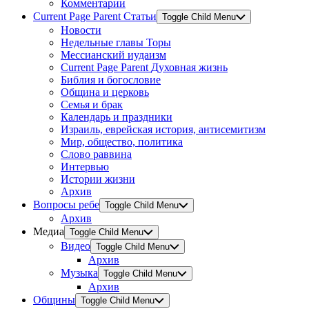
Комментарии
Current Page Parent
Статьи
Toggle Child Menu
Новости
Недельные главы Торы
Мессианский иудаизм
Current Page Parent
Духовная жизнь
Библия и богословие
Община и церковь
Семья и брак
Календарь и праздники
Израиль, еврейская история, антисемитизм
Мир, общество, политика
Слово раввина
Интервью
Истории жизни
Архив
Вопросы ребе
Toggle Child Menu
Архив
Медиа
Toggle Child Menu
Видео
Toggle Child Menu
Архив
Музыка
Toggle Child Menu
Архив
Общины
Toggle Child Menu