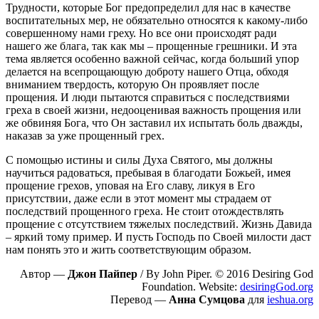
Трудности, которые Бог предопределил для нас в качестве
воспитательных мер, не обязательно относятся к какому-либо
совершенному нами греху. Но все они происходят ради
нашего же блага, так как мы – прощенные грешники. И эта
тема является особенно важной сейчас, когда больший упор
делается на всепрощающую доброту нашего Отца, обходя
вниманием твердость, которую Он проявляет после
прощения. И люди пытаются справиться с последствиями
греха в своей жизни, недооценивая важность прощения или
же обвиняя Бога, что Он заставил их испытать боль дважды,
наказав за уже прощенный грех.
С помощью истины и силы Духа Святого, мы должны
научиться радоваться, пребывая в благодати Божьей, имея
прощение грехов, уповая на Его славу, ликуя в Его
присутствии, даже если в этот момент мы страдаем от
последствий прощенного греха. Не стоит отождествлять
прощение с отсутствием тяжелых последствий. Жизнь Давида
– яркий тому пример. И пусть Господь по Своей милости даст
нам понять это и жить соответствующим образом.
Автор —
Джон Пайпер
/ By John Piper. © 2016 Desiring God
Foundation. Website:
desiringGod.org
Перевод —
Анна Сумцова
для
ieshua.org