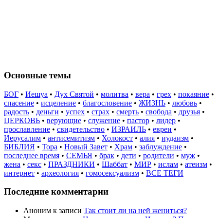
Основные темы
БОГ
•
Иешуа
•
Дух Святой
•
молитва
•
вера
•
грех
•
покаяние
•
спасение
•
исцеление
•
благословение
•
ЖИЗНЬ
•
любовь
•
радость
•
деньги
•
успех
•
страх
•
смерть
•
свобода
•
друзья
•
ЦЕРКОВЬ
•
верующие
•
служение
•
пастор
•
лидер
•
прославление
•
свидетельство
•
ИЗРАИЛЬ
•
евреи
•
Иерусалим
•
антисемитизм
•
Холокост
•
алия
•
иудаизм
•
БИБЛИЯ
•
Тора
•
Новый Завет
•
Храм
•
заблуждение
•
последнее время
•
СЕМЬЯ
•
брак
•
дети
•
родители
•
муж
•
жена
•
секс
•
ПРАЗДНИКИ
•
Шаббат
•
МИР
•
ислам
•
атеизм
•
интернет
•
археология
•
гомосексуализм
•
ВСЕ ТЕГИ
Последние комментарии
Аноним
к записи
Так стоит ли на ней жениться?