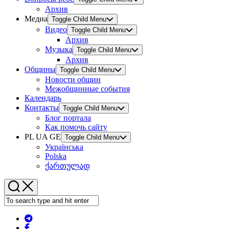
Архив
Медиа
Toggle Child Menu
Видео
Toggle Child Menu
Архив
Музыка
Toggle Child Menu
Архив
Общины
Toggle Child Menu
Новости общин
Межобщинные события
Календарь
Контакты
Toggle Child Menu
Блог портала
Как помочь сайту
PL UA GE
Toggle Child Menu
Українська
Polska
ქართულად