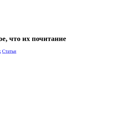
е, что их почитание
к
Статьи