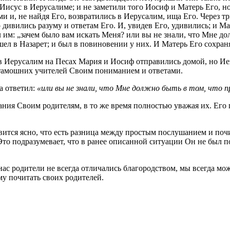
Иисус в Иерусалиме; и не заметили того Иосиф и Матерь Его, н
и и, не найдя Его, возвратились в Иерусалим, ища Его. Через т
вились разуму и ответам Его. И, увидев Его, удивились; и Мате
л им: „зачем было вам искать Меня? или вы не знали, что Мне 
л в Назарет; и был в повиновении у них. И Матерь Его сохранял
 в Иерусалим на Песах Мария и Иосиф отправились домой, но Иеш
 тамошних учителей Своим пониманием и ответами.
а ответил:
«или вы не знали, что Мне должно быть в том, что
ния Своим родителям, в то же время полностью уважая их. Его 
ановится ясно, что есть разница между простым послушанием и по
 Это подразумевает, что в ранее описанной ситуации Он не был
ас родители не всегда отличались благородством, мы всегда мо
му почитать своих родителей.