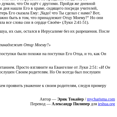
о думали, что Он идёт с другими. Пройдя же дневной
ри дня нашли Его в храме, сидящего посреди учителей,
рь Его сказала Ему: „Чадо! что Ты сделал с нами? Вот,
должно быть в том, что принадлежит Отцу Моему?“ Но они
а все слова сии в сердце Своём» (Луки 2:41-51).
уа, их сын, остался в Иерусалиме без их разрешения. После
 принадлежит Отцу Моему?»
поступки были похожи на поступки Его Отца, и то, как Он
читанием. Просто взгляните на Евангелие от Луки 2:51:
«И Он
 послушен Своим родителям. Но Он всегда был послушен
жем проявить уважение к своим родителям, следуя примеру
Автор —
Эрик Токайер
/
mycharisma.com
Перевод —
Александр Пилипер
для
ieshua.org
Пожертвовать