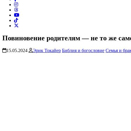
Повиновение родителям — не то же само
15.05.2024
Эрик Токайер
Библия и богословие
Семья и бра