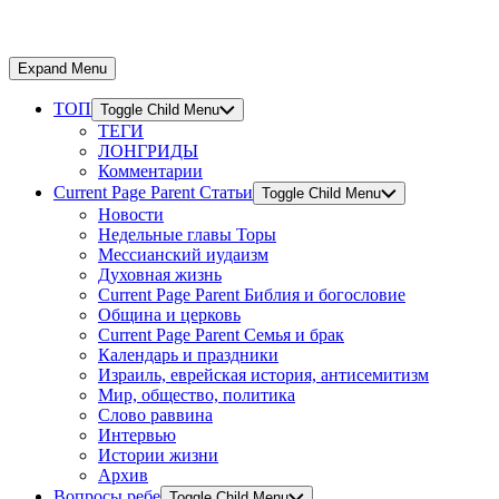
Expand Menu
ТОП
Toggle Child Menu
ТЕГИ
ЛОНГРИДЫ
Комментарии
Current Page Parent
Статьи
Toggle Child Menu
Новости
Недельные главы Торы
Мессианский иудаизм
Духовная жизнь
Current Page Parent
Библия и богословие
Община и церковь
Current Page Parent
Семья и брак
Календарь и праздники
Израиль, еврейская история, антисемитизм
Мир, общество, политика
Слово раввина
Интервью
Истории жизни
Архив
Вопросы ребе
Toggle Child Menu