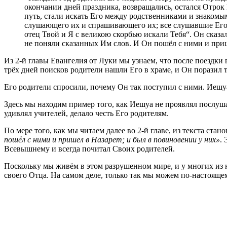
окончании дней праздника, возвращались, остался Отрок 
путь, стали искать Его между родственниками и знакомым
слушающего их и спрашивающего их; все слушавшие Его ди
отец Твой и Я с великою скорбью искали Тебя“. Он сказа
не поняли сказанных Им слов. И Он пошёл с ними и прише
Из 2-й главы Евангелия от Луки мы узнаем, что после поездки
трёх дней поисков родители нашли Его в храме, и Он поразил
Его родители спросили, почему Он так поступил с ними. Иешу
Здесь мы находим пример того, как Иешуа не проявлял послуша
удивлял учителей, делало честь Его родителям.
По мере того, как мы читаем далее во 2-й главе, из текста ст
пошёл с ними и пришел в Назарет; и был в повиновении у них»
.
Всевышнему и всегда почитал Своих родителей.
Поскольку мы живём в этом разрушенном мире, и у многих из н
своего Отца. На самом деле, только так мы можем по-настояще