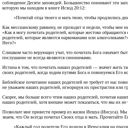
соблюдение Десяти заповедей. Большинство понимают эти запов
которую мы находим в книге Исход 20:12:
«Почитай отца твоего и мать твою, чтобы продлились дни 
Как мессианскому раввину, не проходит и недели, чтобы мне не
«Как я могу почитать родителей, которые жестоко обращаются 
родителей, которые являются наркоманами или алкоголиками?»,
Него?»
Слишком часто верующих учат, что почитать Бога означает бы
послушание не всегда являются синонимами.
Истина в том, что почитать наших родителей — значит жить т
своих родителей, когда ходим путями Бога и повинуемся Его во
Библейское почитание наших родителей не требует от нас пов
не уважаем наших родителей, игнорируя их пристрастия или г
Скорее, мы больше всего чтим наших родителей, почитая нашег
наших родителей, хотя внешне может показаться, что мы их не 
Позвольте мне привести пример из жизни Иешуа (Иисуса). Мы з
знаем, что Он всегда почитал Своих отца и мать. Прочитайте Е
«Каждый год родители Его ходили в Иерусалим на праздн