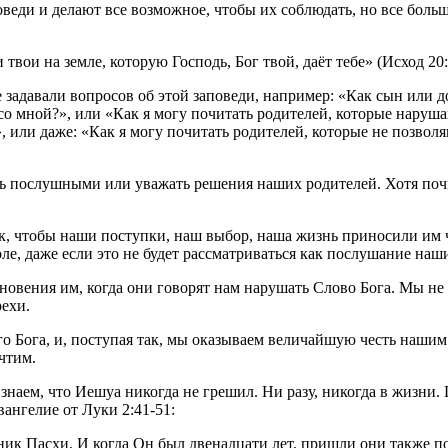
еди и делают все возможное, чтобы их соблюдать, но все больше
твои на земле, которую Господь, Бог твой, даёт тебе» (Исход 20:
 задавали вопросов об этой заповеди, например: «Как сын или до
со мной?», или «Как я могу почитать родителей, которые наруш
 или даже: «Как я могу почитать родителей, которые не позволя
ть послушными или уважать решения наших родителей. Хотя поч
ак, чтобы наши поступки, наш выбор, наша жизнь приносили им 
ле, даже если это не будет рассматриваться как послушание наш
иновения им, когда они говорят нам нарушать Слово Бога. Мы н
рехи.
о Бога, и, поступая так, мы оказываем величайшую честь нашим
чтим.
наем, что Иешуа никогда не грешил. Ни разу, никогда в жизни. 
вангелие от Луки 2:41-51:
ик Пасхи. И когда Он был двенадцати лет, пришли они также по