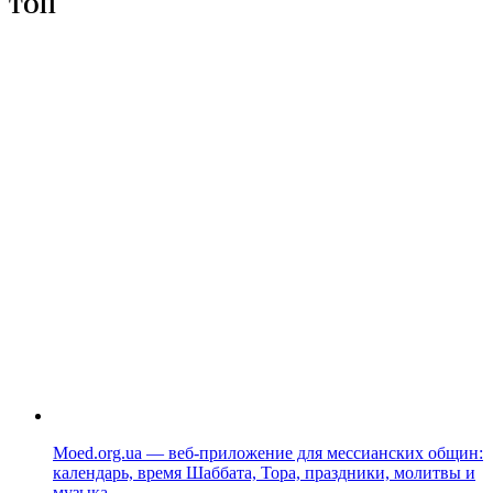
ТОП
Moed.org.ua — веб-приложение для мессианских общин:
календарь, время Шаббата, Тора, праздники, молитвы и
музыка