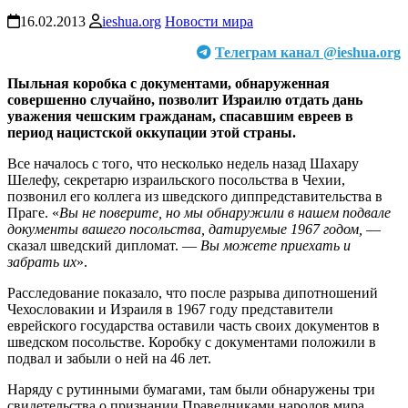
16.02.2013
ieshua.org
Новости мира
Телеграм канал @ieshua.org
Пыльная коробка с документами, обнаруженная
совершенно случайно, позволит Израилю отдать дань
уважения чешским гражданам, спасавшим евреев в
период нацистской оккупации этой страны.
Все началось с того, что несколько недель назад Шахару
Шелефу, секретарю израильского посольства в Чехии,
позвонил его коллега из шведского диппредставительства в
Праге. «
Вы не поверите, но мы обнаружили в нашем подвале
документы вашего посольства, датируемые 1967 годом,
—
сказал шведский дипломат. —
Вы можете приехать и
забрать их
».
Расследование показало, что после разрыва дипотношений
Чехословакии и Израиля в 1967 году представители
еврейского государства оставили часть своих документов в
шведском посольстве. Коробку с документами положили в
подвал и забыли о ней на 46 лет.
Наряду с рутинными бумагами, там были обнаружены три
свидетельства о признании Праведниками народов мира,