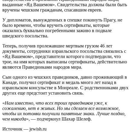
выданные «Яд Вашемом». Свидетельства должны были быть
вручены чешским гражданам, спасавшим евреев.
У дипломатов, вынужденных в спешке покинуть Прагу, не
было времени, чтобы вручить сертификаты, которые
оказались буквально погребенными заживо в подвале
шведского посольства.
Теперь, получив пролежавшие мертвым грузом 46 лет
документы, сотрудники израильского посольства связались с
«Яд Вашемом», представители которого подтвердили, что
трое, на имя которых выписаны сертификаты, действительно
являются Праведниками народов мира.
Сын одного из чешских праведников, давно проживающий в
Канаде, получил сертификат и медаль много лет назад в
израильском консульстве в Монреале. С родственниками двух
других еще предстоит установить связь.
«
Нам известно, что всех троих праведников уже, к
сожалению, нет в живых. Но мы сделаем все возможное,
чтобы их потомки получили памятные знаки. Лучше поздно,
чем никогда
», — подчеркнул Шахар Шелеф.
Источник — jewish.ru