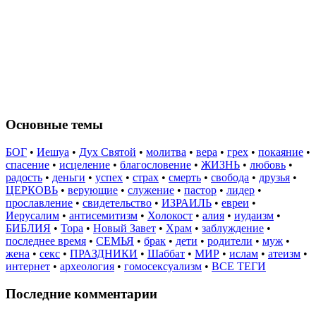
Основные темы
БОГ
•
Иешуа
•
Дух Святой
•
молитва
•
вера
•
грех
•
покаяние
•
спасение
•
исцеление
•
благословение
•
ЖИЗНЬ
•
любовь
•
радость
•
деньги
•
успех
•
страх
•
смерть
•
свобода
•
друзья
•
ЦЕРКОВЬ
•
верующие
•
служение
•
пастор
•
лидер
•
прославление
•
свидетельство
•
ИЗРАИЛЬ
•
евреи
•
Иерусалим
•
антисемитизм
•
Холокост
•
алия
•
иудаизм
•
БИБЛИЯ
•
Тора
•
Новый Завет
•
Храм
•
заблуждение
•
последнее время
•
СЕМЬЯ
•
брак
•
дети
•
родители
•
муж
•
жена
•
секс
•
ПРАЗДНИКИ
•
Шаббат
•
МИР
•
ислам
•
атеизм
•
интернет
•
археология
•
гомосексуализм
•
ВСЕ ТЕГИ
Последние комментарии