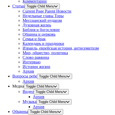
Комментарии
Статьи
Toggle Child Menu
Current Page Parent
Новости
Недельные главы Торы
Мессианский иудаизм
Духовная жизнь
Библия и богословие
Община и церковь
Семья и брак
Календарь и праздники
Израиль, еврейская история, антисемитизм
Мир, общество, политика
Слово раввина
Интервью
Истории жизни
Архив
Вопросы ребе
Toggle Child Menu
Архив
Медиа
Toggle Child Menu
Видео
Toggle Child Menu
Архив
Музыка
Toggle Child Menu
Архив
Общины
Toggle Child Menu