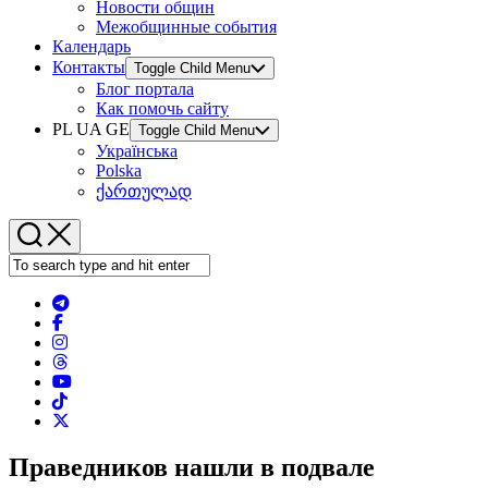
Новости общин
Межобщинные события
Календарь
Контакты
Toggle Child Menu
Блог портала
Как помочь сайту
PL UA GE
Toggle Child Menu
Українська
Polska
ქართულად
Праведников нашли в подвале