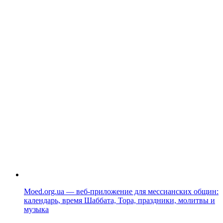
Moed.org.ua — веб-приложение для мессианских общин:
календарь, время Шаббата, Тора, праздники, молитвы и
музыка