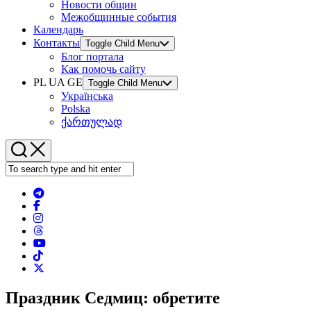
Новости общин
Межобщинные события
Календарь
Контакты
Toggle Child Menu
Блог портала
Как помочь сайту
PL UA GE
Toggle Child Menu
Українська
Polska
ქართულად
Праздник Седмиц: обретите