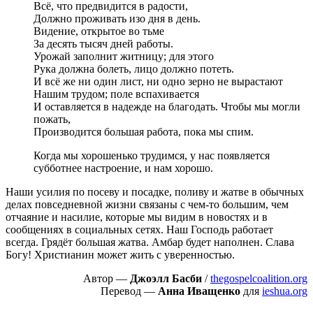
Всё, что предвидится в радости,
Должно проживать изо дня в день.
Видение, открытое во тьме
За десять тысяч дней работы.
Урожай заполнит житницу; для этого
Рука должна болеть, лицо должно потеть.
И всё же ни один лист, ни одно зерно не вырастают
Нашим трудом; поле вспахивается
И оставляется в надежде на благодать. Чтобы мы могли
пожать,
Производится большая работа, пока мы спим.
Когда мы хорошенько трудимся, у нас появляется
субботнее настроение, и нам хорошо.
Наши усилия по посеву и посадке, поливу и жатве в обычных
делах повседневной жизни связаны с чем-то большим, чем
отчаяние и насилие, которые мы видим в новостях и в
сообщениях в социальных сетях. Наш Господь работает
всегда. Грядёт большая жатва. Амбар будет наполнен. Слава
Богу! Христианин может жить с уверенностью.
Автор —
Джоэлл Басби
/
thegospelcoalition.org
Перевод —
Анна Иващенко
для
ieshua.org