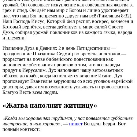
урожай. Он совершает искупление как совершенная жертва за
грех и стыд. Он даёт нам мир с Богом и лично удостоверяет
нас, что наш Бог непременно дарует нам всё (Римлянам 8:32).
Наш Господь Иисус, Который был распят, воскрес, вознесён и
Который вернётся, всегда действует в мире силой Своего
Духа, собирая урожай поклонников из каждого языка, народа
и племени.
Излияние Духа в Деяниях 2 в день Пятидесятницы —
празднование Праздника Седмиц во времена апостолов —
прорастает на почве библейского повествования как
исполнение обетования пророков о том, что все народы
придут в Иерусалим. Дух наполняет чашу ветхозаветных
образов до краёв, когда исполняется видение Исаии. Дух
проповедует Евангелие верующим со всех уголков еврейской
диаспоры, давая им возможность услышать и провозгласить
Благую Весть всем людям.
«Жатва наполнит житницу»
«Когда мы хорошенько трудимся, у нас появляется субботнее
настроение, и нам хорошо»
, —
пишет
Венделл Берри. Вот
полный контекст: