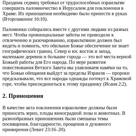
Праздник седмиц требовал от трудоспособных израильтян
совершить паломничество в Иерусалим для поклонения в
Храме. Их приношения необходимо было принести в руках
(Второзаконие 16:10).
Паломники собирались вместе с другими людьми из разных
мест. Чтобы провинциальные заботы не приводили к
отвлечению и разочарованию, израильтянин должен был
видеть и помнить, что обильное Божье обеспечение не знает
географических границ. Север и юг, восток и запад,
маленькие деревни и большие города — это всё места верной
Божьей работы для Его народа. По мере развития
повествования Ветхого Завета мы улавливаем намёки на то,
что Божьи обещания выйдут за пределы Израиля — пророки
предсказывали, что все народы однажды потекут к Храмовой
горе, чтобы присоединиться к этому празднику (Исаия 2:2).
2. Приношения
В качестве акта поклонения израильтяне должны были
приносить зерно, плоды виноградной лозы и животных. В
разнообразных приношениях были смешаны темы
посвящения, благодарности, прощения и духовного
примирения (Левит 23:16–20).