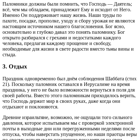
Паломники должны были помнить, что Господь — Даятель;
всё, чем мы обладаем, принадлежит Ему и исходит от Него.
Именно Он поддерживает нашу жизнь. Наши труды по
пахоте, посадке, прополке, уходу и сбору урожая не являются
настоящим источником нашего благословения. Бог ясно,
основательно и глубоко давал это понять паломнику. Бог
открыто разбирался с грехами и недостатками каждого
человека, предлагая каждому прощение и свободу,
необходимые для жизни в свете радости вместо тьмы вины и
стыда.
3. Отдых
Праздник одновременно был днём ​​соблюдения Шаббата (стих
21). Поскольку паломник оставался в Иерусалиме на время
праздника, у него не было возможности вернуться в поля для
своей работы. Вместо этого паломникам приходилось верить,
что Господь держит мир в своих руках, даже когда они
отдыхают и поклоняются.
Древние израильтяне, возможно, не ощущали того сильного
давления, которое испытываем мы с проверкой электронной
почты в выходные дни или перегруженными неделями после
отпуска, чтобы наверстать упущенное, но наши праотцы веры
по-своему испытывали искушение понадеяться на свои