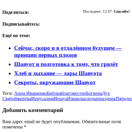
Пожертвовать
Последнее: 12.07.
Спасибо!
Поделиться:
Подписывайтесь:
Ещё по теме:
Сейчас, скоро и в отдалённом будущем —
принцип первых плодов
Шавуот и подготовка к тому, что грядёт
Хлеб и дыхание — дары Шавуота
Секреты, окружающие Шавуот
Теги:
Анна Иващенко
Библия
благовестие
Бог
вера
Дух
Святой
жертва
Иерусалим
Иешуа
Израиль
плоды
праздник
Пятиде
Добавить комментарий
Ваш адрес email не будет опубликован.
Обязательные поля
помечены
*