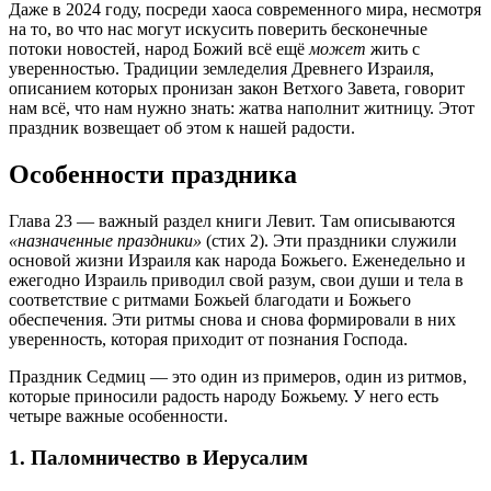
Даже в 2024 году, посреди хаоса современного мира, несмотря
на то, во что нас могут искусить поверить бесконечные
потоки новостей, народ Божий всё ещё
может
жить с
уверенностью. Традиции земледелия Древнего Израиля,
описанием которых пронизан закон Ветхого Завета, говорит
нам всё, что нам нужно знать: жатва наполнит житницу. Этот
праздник возвещает об этом к нашей радости.
Особенности праздника
Глава 23 — важный раздел книги Левит. Там описываются
«назначенные праздники»
(стих 2). Эти праздники служили
основой жизни Израиля как народа Божьего. Еженедельно и
ежегодно Израиль приводил свой разум, свои души и тела в
соответствие с ритмами Божьей благодати и Божьего
обеспечения. Эти ритмы снова и снова формировали в них
уверенность, которая приходит от познания Господа.
Праздник Седмиц — это один из примеров, один из ритмов,
которые приносили радость народу Божьему. У него есть
четыре важные особенности.
1. Паломничество в Иерусалим