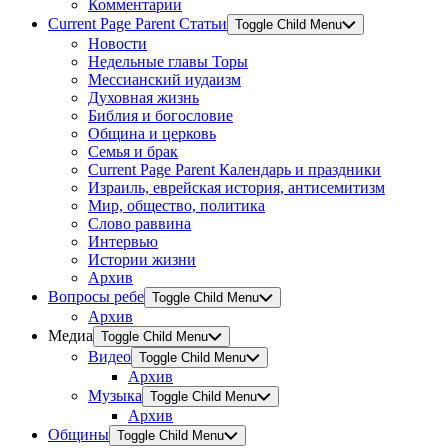
Комментарии
Current Page Parent
Статьи
Toggle Child Menu
Новости
Недельные главы Торы
Мессианский иудаизм
Духовная жизнь
Библия и богословие
Община и церковь
Семья и брак
Current Page Parent
Календарь и праздники
Израиль, еврейская история, антисемитизм
Мир, общество, политика
Слово раввина
Интервью
Истории жизни
Архив
Вопросы ребе
Toggle Child Menu
Архив
Медиа
Toggle Child Menu
Видео
Toggle Child Menu
Архив
Музыка
Toggle Child Menu
Архив
Общины
Toggle Child Menu