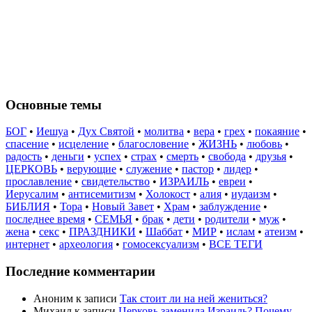
Основные темы
БОГ
•
Иешуа
•
Дух Святой
•
молитва
•
вера
•
грех
•
покаяние
•
спасение
•
исцеление
•
благословение
•
ЖИЗНЬ
•
любовь
•
радость
•
деньги
•
успех
•
страх
•
смерть
•
свобода
•
друзья
•
ЦЕРКОВЬ
•
верующие
•
служение
•
пастор
•
лидер
•
прославление
•
свидетельство
•
ИЗРАИЛЬ
•
евреи
•
Иерусалим
•
антисемитизм
•
Холокост
•
алия
•
иудаизм
•
БИБЛИЯ
•
Тора
•
Новый Завет
•
Храм
•
заблуждение
•
последнее время
•
СЕМЬЯ
•
брак
•
дети
•
родители
•
муж
•
жена
•
секс
•
ПРАЗДНИКИ
•
Шаббат
•
МИР
•
ислам
•
атеизм
•
интернет
•
археология
•
гомосексуализм
•
ВСЕ ТЕГИ
Последние комментарии
Аноним
к записи
Так стоит ли на ней жениться?
Михаил
к записи
Церковь заменила Израиль? Почему