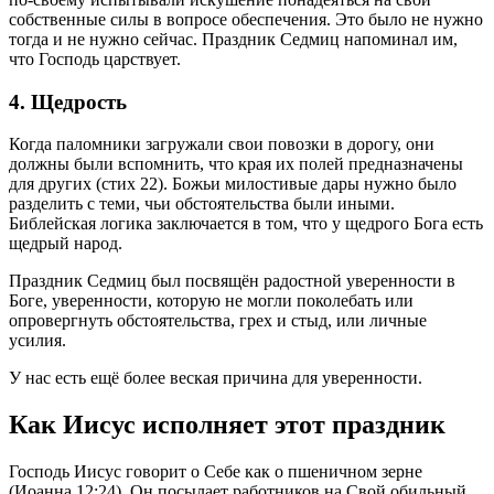
собственные силы в вопросе обеспечения. Это было не нужно
тогда и не нужно сейчас. Праздник Седмиц напоминал им,
что Господь царствует.
4. Щедрость
Когда паломники загружали свои повозки в дорогу, они
должны были вспомнить, что края их полей предназначены
для других (стих 22). Божьи милостивые дары нужно было
разделить с теми, чьи обстоятельства были иными.
Библейская логика заключается в том, что у щедрого Бога есть
щедрый народ.
Праздник Седмиц был посвящён радостной уверенности в
Боге, уверенности, которую не могли поколебать или
опровергнуть обстоятельства, грех и стыд, или личные
усилия.
У нас есть ещё более веская причина для уверенности.
Как Иисус исполняет этот праздник
Господь Иисус говорит о Себе как о пшеничном зерне
(Иоанна 12:24). Он посылает работников на Свой обильный