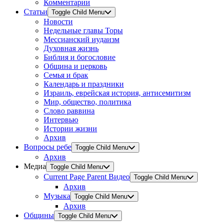
Комментарии
Статьи
Toggle Child Menu
Новости
Недельные главы Торы
Мессианский иудаизм
Духовная жизнь
Библия и богословие
Община и церковь
Семья и брак
Календарь и праздники
Израиль, еврейская история, антисемитизм
Мир, общество, политика
Слово раввина
Интервью
Истории жизни
Архив
Вопросы ребе
Toggle Child Menu
Архив
Медиа
Toggle Child Menu
Current Page Parent
Видео
Toggle Child Menu
Архив
Музыка
Toggle Child Menu
Архив
Общины
Toggle Child Menu