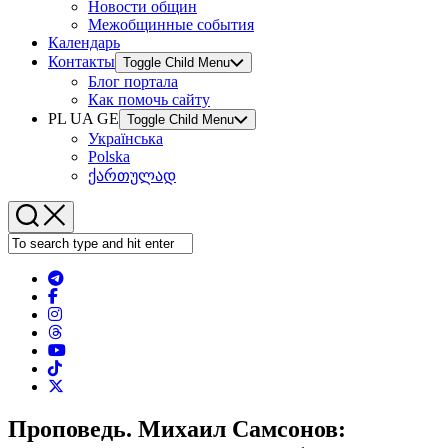
Новости общин
Межобщинные события
Календарь
Контакты
Toggle Child Menu
Блог портала
Как помочь сайту
PL UA GE
Toggle Child Menu
Українська
Polska
ქართულად
Проповедь. Михаил Самсонов: