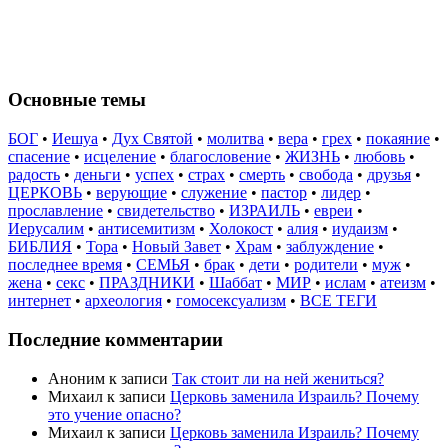
Основные темы
БОГ
•
Иешуа
•
Дух Святой
•
молитва
•
вера
•
грех
•
покаяние
•
спасение
•
исцеление
•
благословение
•
ЖИЗНЬ
•
любовь
•
радость
•
деньги
•
успех
•
страх
•
смерть
•
свобода
•
друзья
•
ЦЕРКОВЬ
•
верующие
•
служение
•
пастор
•
лидер
•
прославление
•
свидетельство
•
ИЗРАИЛЬ
•
евреи
•
Иерусалим
•
антисемитизм
•
Холокост
•
алия
•
иудаизм
•
БИБЛИЯ
•
Тора
•
Новый Завет
•
Храм
•
заблуждение
•
последнее время
•
СЕМЬЯ
•
брак
•
дети
•
родители
•
муж
•
жена
•
секс
•
ПРАЗДНИКИ
•
Шаббат
•
МИР
•
ислам
•
атеизм
•
интернет
•
археология
•
гомосексуализм
•
ВСЕ ТЕГИ
Последние комментарии
Аноним
к записи
Так стоит ли на ней жениться?
Михаил
к записи
Церковь заменила Израиль? Почему
это учение опасно?
Михаил
к записи
Церковь заменила Израиль? Почему