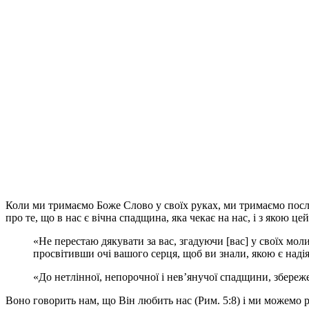
Коли ми тримаємо Боже Слово у своїх руках, ми тримаємо посла
про те, що в нас є вічна спадщина, яка чекає на нас, і з якою ц
«Не перестаю дякувати за вас, згадуючи [вас] у своїх мол
просвітивши очі вашого серця, щоб ви знали, якою є наді
«До нетлінної, непорочної і нев’янучої спадщини, збережено
Воно говорить нам, що Він любить нас (Рим. 5:8) і ми можемо 