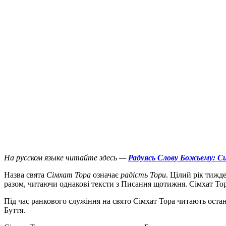
На русском языке читайте здесь —
Радуясь Слову Божьему: С
Н
азва свята
Сімхат Тора
означає
радість Тори
. Цілий рік тижд
разом, читаючи однакові тексти з Писання щотижня. Сімхат То
Під час ранкового служіння на свято Сімхат Тора читають оста
Буття.