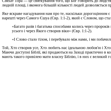
Сімхат Тора — це святкування того, що Бог говорить до людств
людній площі, і якомога більшій кількості людей дозволяється 
Яке яскраве нагадування нам про те, наскільки дорогоцінним є С
нарешті через Самого Єшуа (Євр. 1:1-2), який є Словом, що стал
«Багато разів і багатьма способами колись через пророкі
усього і через Якого створив віки» (Євр. 1:1-2).
«І Слово стало тілом, і перебувало між нами, і ми побачил
Той, Хто створив усе, Хто любить нас ідеальною любов'ю і Хто
Маючи доступні Біблії, які продаються на Заході практично в 
мають такого привілею мати власну Біблію, і в них є великий 