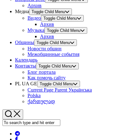
Архив
Медиа
Toggle Child Menu
Видео
Toggle Child Menu
Архив
Музыка
Toggle Child Menu
Архив
Общины
Toggle Child Menu
Новости общин
Межобщинные события
Календарь
Контакты
Toggle Child Menu
Блог портала
Как помочь сайту
PL UA GE
Toggle Child Menu
Current Page Parent
Українська
Polska
ქართულად