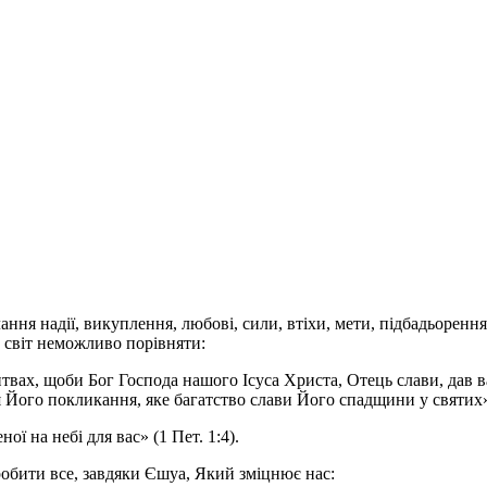
ння надії, викуплення, любові, сили, втіхи, мети, підбадьорен
ей світ неможливо порівняти:
итвах, щоби Бог Господа нашого Ісуса Христа, Отець слави, дав в
я Його покликання, яке багатство слави Його спадщини у святих» 
ї на небі для вас» (1 Пет. 1:4).
робити все, завдяки Єшуа, Який зміцнює нас: