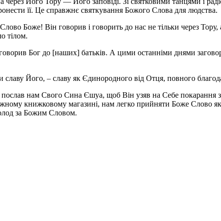
а через Його Тору — Його заповіді. Зі святковими танцями і раді
пронести її. Це справжнє святкування Божого Слова для людства.
лово Боже! Він говорив і говорить до нас не тільки через Тору, а
о тілом.
в говорив Бог до [наших] батьків. А цими останніми днями загов
и славу Його, – славу як Єдинородного від Отця, повного благодат
 послав нам Свого Сина Єшуа, щоб Він узяв на Cебе покарання з
кожному книжковому магазині, нам легко прийняти Боже Слово як
голод за Божим Словом.