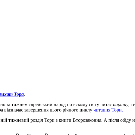
имхат Тора
.
ень за тижнем єврейський народ по всьому світу читає
парашу
, т
ра відзначає завершення цього річного циклу
читання Тори.
нній тижневий розділ Тори з книги Второзаконня. А після обіду 