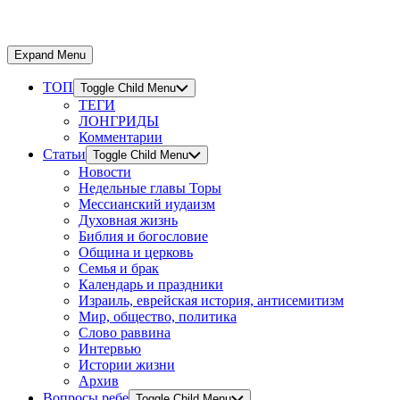
Expand Menu
ТОП
Toggle Child Menu
ТЕГИ
ЛОНГРИДЫ
Комментарии
Статьи
Toggle Child Menu
Новости
Недельные главы Торы
Мессианский иудаизм
Духовная жизнь
Библия и богословие
Община и церковь
Семья и брак
Календарь и праздники
Израиль, еврейская история, антисемитизм
Мир, общество, политика
Слово раввина
Интервью
Истории жизни
Архив
Вопросы ребе
Toggle Child Menu