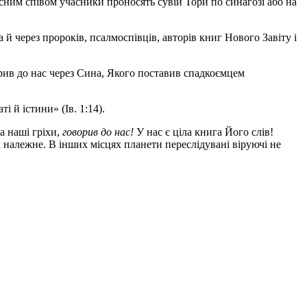
сним співом учасники проносять сувій Тори по синагозі або на
 й через пророків, псалмоспівців, авторів книг Нового Завіту і
орив до нас через Сина, Якого поставив спадкоємцем
і й істини» (Ів. 1:14).
а наші гріхи,
говорив до нас!
У нас є ціла книга Його слів!
 належне. В інших місцях планети переслідувані віруючі не