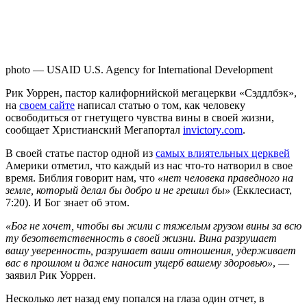
photo — USAID U.S. Agency for International Development
Рик Уоррен, пастор калифорнийской мегацеркви «Сэддлбэк»,
на
своем сайте
написал статью о том, как человеку
освободиться от гнетущего чувства вины в своей жизни,
сообщает Христианский Мегапортал
invictory
.
com
.
В своей статье пастор одной из
самых влиятельных церквей
Америки отметил, что каждый из нас что-то натворил в свое
время. Библия говорит нам, что
«нет человека праведного на
земле, который делал бы добро и не грешил бы»
(Екклесиаст,
7:20). И Бог знает об этом.
«Бог не хочет, чтобы вы жили с тяжелым грузом вины за всю
ту безответственность в своей жизни. Вина разрушает
вашу уверенность, разрушает ваши отношения, удерживает
вас в прошлом и даже наносит ущерб вашему здоровью»
, —
заявил Рик Уоррен.
Несколько лет назад ему попался на глаза один отчет, в