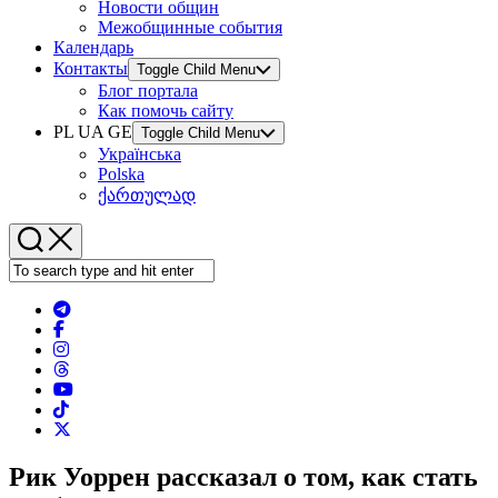
Новости общин
Межобщинные события
Календарь
Контакты
Toggle Child Menu
Блог портала
Как помочь сайту
PL UA GE
Toggle Child Menu
Українська
Polska
ქართულად
Рик Уоррен рассказал о том, как стать