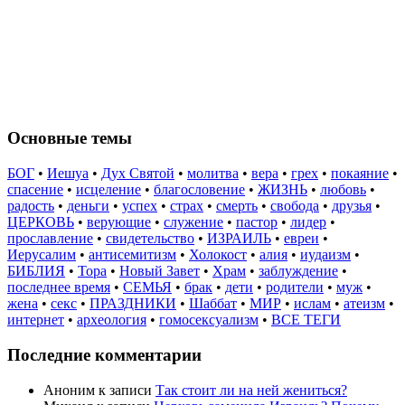
Основные темы
БОГ
•
Иешуа
•
Дух Святой
•
молитва
•
вера
•
грех
•
покаяние
•
спасение
•
исцеление
•
благословение
•
ЖИЗНЬ
•
любовь
•
радость
•
деньги
•
успех
•
страх
•
смерть
•
свобода
•
друзья
•
ЦЕРКОВЬ
•
верующие
•
служение
•
пастор
•
лидер
•
прославление
•
свидетельство
•
ИЗРАИЛЬ
•
евреи
•
Иерусалим
•
антисемитизм
•
Холокост
•
алия
•
иудаизм
•
БИБЛИЯ
•
Тора
•
Новый Завет
•
Храм
•
заблуждение
•
последнее время
•
СЕМЬЯ
•
брак
•
дети
•
родители
•
муж
•
жена
•
секс
•
ПРАЗДНИКИ
•
Шаббат
•
МИР
•
ислам
•
атеизм
•
интернет
•
археология
•
гомосексуализм
•
ВСЕ ТЕГИ
Последние комментарии
Аноним
к записи
Так стоит ли на ней жениться?