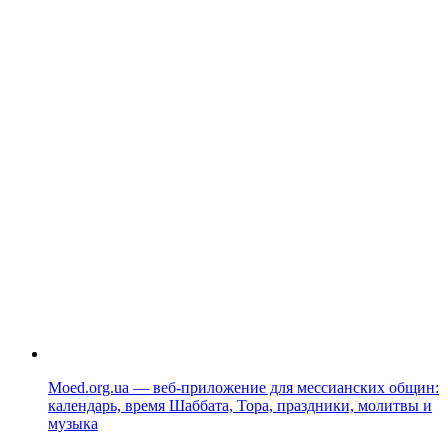
Moed.org.ua — веб-приложение для мессианских общин:
календарь, время Шаббата, Тора, праздники, молитвы и
музыка