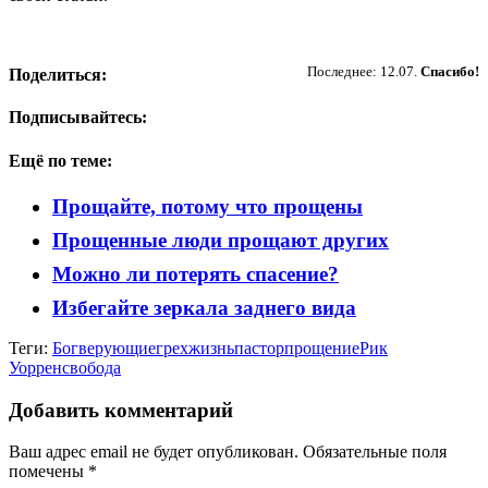
Пожертвовать
Последнее: 12.07.
Спасибо!
Поделиться:
Подписывайтесь:
Ещё по теме:
Прощайте, потому что прощены
Прощенные люди прощают других
Можно ли потерять спасение?
Избегайте зеркала заднего вида
Теги:
Бог
верующие
грех
жизнь
пастор
прощение
Рик
Уоррен
свобода
Добавить комментарий
Ваш адрес email не будет опубликован.
Обязательные поля
помечены
*