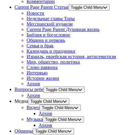
Комментарии
Current Page Parent
Статьи
Toggle Child Menu
Новости
Недельные главы Торы
Мессианский иудаизм
Current Page Parent
Духовная жизнь
Библия и богословие
Община и церковь
Семья и брак
Календарь и праздники
Израиль, еврейская история, антисемитизм
Мир, общество, политика
Слово раввина
Интервью
Истории жизни
Архив
Вопросы ребе
Toggle Child Menu
Архив
Медиа
Toggle Child Menu
Видео
Toggle Child Menu
Архив
Музыка
Toggle Child Menu
Архив
Общины
Toggle Child Menu